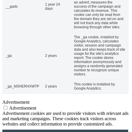
an advert, measures the
1 year 24
__gads
success of the campaign and
days
calculates its revenue. This
cookie can only be read from
the domain they are set on and
will not track any data while
browsing through other sites.
The _ga cookie, installed by
Google Analytics, calculates
visitor, session and campaign
data and also keeps track of site
usage for the site's analytics
_ga
2 years
report. The cookie stores
information anonymously and
assigns a randomly generated
number to recognize unique
visitors.
This cookie is installed by
_ga_M3HERHXWTP
2 years
Google Analytics.
Advertisement
Advertisement
Advertisement cookies are used to provide visitors with relevant ads
and marketing campaigns. These cookies track visitors across
websites and collect information to provide customized ads.