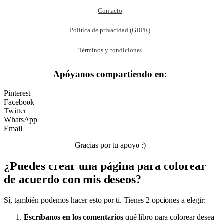
Contacto
Dinosaurios
Política de privacidad (GDPR)
El universo
Flores
Términos y condiciones
Frutas y vegetales
Apóyanos compartiendo en:
Gente
Pinterest
Halloween y otoño
Facebook
Twitter
Invierno y navidad
WhatsApp
Email
Mandalas
Música e instrumentos musicales
Gracias por tu apoyo :)
Peluches y caballos
¿Puedes crear una página para colorear
de acuerdo con mis deseos?
Primavera y pascua
San Valentín y amor
Sí, también podemos hacer esto por ti. Tienes 2 opciones a elegir:
Transporte
Escríbanos en los comentarios
qué libro para colorear desea