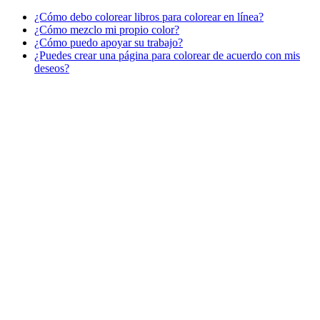
¿Cómo debo colorear libros para colorear en línea?
Verano y vacaciones
¿Cómo mezclo mi propio color?
¿Cómo puedo apoyar su trabajo?
Libros para colorear para niños
¿Puedes crear una página para colorear de acuerdo con mis
Nezaradené
deseos?
Sin categorizar