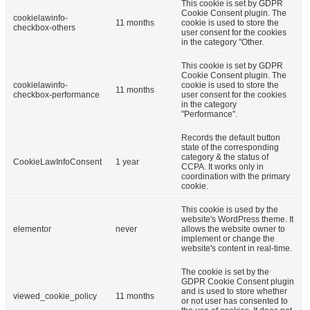
This cookie is set by GDPR
Cookie Consent plugin. The
cookielawinfo-
11 months
cookie is used to store the
checkbox-others
user consent for the cookies
in the category "Other.
This cookie is set by GDPR
Cookie Consent plugin. The
cookielawinfo-
cookie is used to store the
11 months
checkbox-performance
user consent for the cookies
in the category
"Performance".
Records the default button
state of the corresponding
category & the status of
CookieLawInfoConsent
1 year
CCPA. It works only in
coordination with the primary
cookie.
This cookie is used by the
website's WordPress theme. It
elementor
never
allows the website owner to
implement or change the
website's content in real-time.
The cookie is set by the
GDPR Cookie Consent plugin
and is used to store whether
viewed_cookie_policy
11 months
or not user has consented to