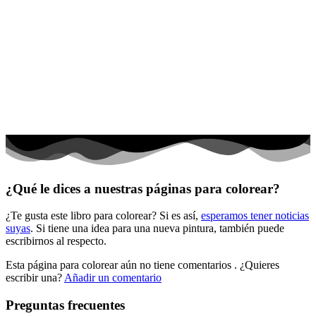
Deporte
Dinosaurios
El universo
Flores
Frutas y vegetales
Gente
Halloween y otoño
Invierno y navidad
¿Qué le dices a nuestras páginas para colorear?
Mandalas
¿Te gusta este libro para colorear? Si es así,
esperamos tener noticias
Música e instrumentos musicales
suyas
. Si tiene una idea para una nueva pintura, también puede
escribirnos al respecto.
Peluches y caballos
Esta página para colorear aún no tiene comentarios
. ¿Quieres
Primavera y pascua
escribir una?
Añadir un comentario
San Valentín y amor
Preguntas frecuentes
Transporte