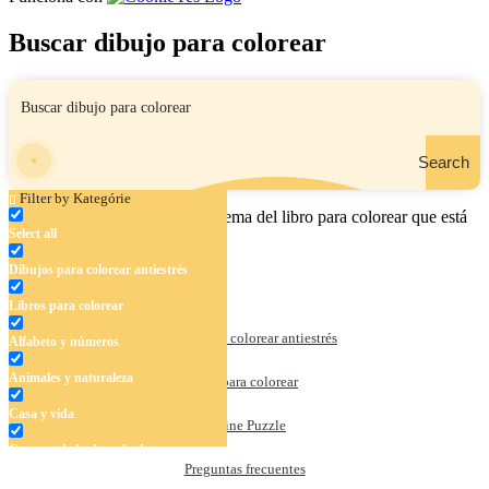
Buscar dibujo para colorear
Search
Filter by Kategórie
Ingrese el nombre, el área o el tema del libro para colorear que está
Select all
buscando.
Dibujos para colorear antiestrés
Libros para colorear
Dibujos para colorear antiestrés
Alfabeto y números
Animales y naturaleza
Libros para colorear
Casa y vida
Online Puzzle
Cuentos de hadas y hadas
Preguntas frecuentes
Deporte