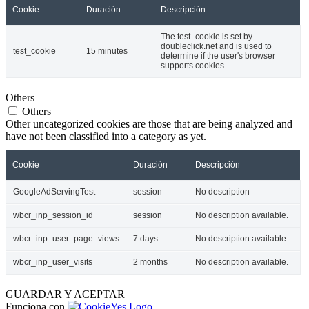
Cookie
Duración
Descripción
The test_cookie is set by
doubleclick.net and is used to
test_cookie
15 minutes
determine if the user's browser
supports cookies.
Others
Others
Other uncategorized cookies are those that are being analyzed and
have not been classified into a category as yet.
Cookie
Duración
Descripción
GoogleAdServingTest
session
No description
wbcr_inp_session_id
session
No description available.
wbcr_inp_user_page_views
7 days
No description available.
wbcr_inp_user_visits
2 months
No description available.
GUARDAR Y ACEPTAR
Funciona con