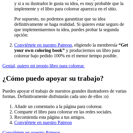
y si a su ilustrador le gusta su idea, es muy probable que la
Verano y vacaciones
implemente y el libro para colorear aparezca en el sitio.
Libros para colorear para niños
Por supuesto, no podemos garantizar que su idea
Nezaradené
definitivamente se haga realidad. Si quieres estar seguro de
que implementaremos tu idea, puedes probar la segunda
Sin categorizar
opción:
Conviértete en nuestro Patreon
, eligiendo la membresía
“Get
your own coloring book”
y produciremos un libro para
colorear bajo pedido 100% en el menor tiempo posible.
Genial, quiero mi propio libro para colorear.
¿Cómo puedo apoyar su trabajo?
Puedes apoyar el trabajo de nuestros grandes ilustradores de varias
formas. Definitivamente disfrutarán cada uno de ellos :o)
Añade un comentario a la página para colorear.
Comparte el libro para colorear en las redes sociales.
Recomienda esta página a tus amigos.
Conviértete en nuestro Patreon
Conviértete en nuestro Patreon