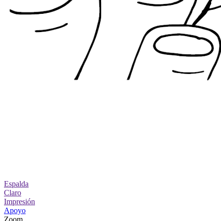
Espalda
Claro
Impresión
Apoyo
Zoom