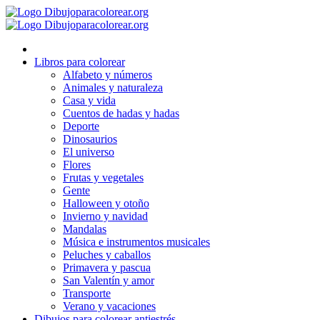
Ir
al
contenido
Libros para colorear
Alfabeto y números
Animales y naturaleza
Casa y vida
Cuentos de hadas y hadas
Deporte
Dinosaurios
El universo
Flores
Frutas y vegetales
Gente
Halloween y otoño
Invierno y navidad
Mandalas
Música e instrumentos musicales
Peluches y caballos
Primavera y pascua
San Valentín y amor
Transporte
Verano y vacaciones
Dibujos para colorear antiestrés