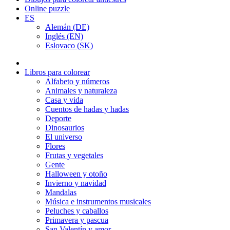
Online puzzle
ES
Alemán (DE)
Inglés (EN)
Eslovaco (SK)
Libros para colorear
Alfabeto y números
Animales y naturaleza
Casa y vida
Cuentos de hadas y hadas
Deporte
Dinosaurios
El universo
Flores
Frutas y vegetales
Gente
Halloween y otoño
Invierno y navidad
Mandalas
Música e instrumentos musicales
Peluches y caballos
Primavera y pascua
San Valentín y amor