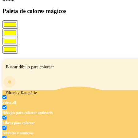
Paleta de colores mágicos
Filter by Kategórie
Select all
Dibujos para colorear antiestrés
Libros para colorear
Alfabeto y números