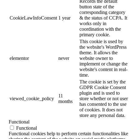
Records the default
button state of the
corresponding category
CookieLawInfoConsent
1 year
& the status of CCPA. It
works only in
coordination with the
primary cookie.
This cookie is used by
the website's WordPress
theme. It allows the
elementor
never
website owner to
implement or change the
website's content in real-
time.
The cookie is set by the
GDPR Cookie Consent
plugin and is used to
11
viewed_cookie_policy
store whether or not user
months
has consented to the use
of cookies. It does not
store any personal data.
Functional
Functional
Functional cookies help to perform certain functionalities like