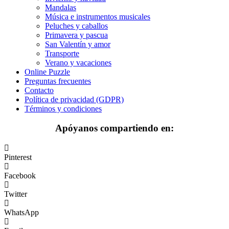
Flores
Mandalas
Música e instrumentos musicales
Frutas y vegetales
Peluches y caballos
Primavera y pascua
Gente
San Valentín y amor
Halloween y otoño
Transporte
Verano y vacaciones
Invierno y navidad
Online Puzzle
Preguntas frecuentes
Mandalas
Contacto
Política de privacidad (GDPR)
Música e instrumentos musicales
Términos y condiciones
Peluches y caballos
Apóyanos compartiendo en:
Primavera y pascua
San Valentín y amor
Pinterest
Transporte
Facebook
Verano y vacaciones
Twitter
Libros para colorear para niños
WhatsApp
Nezaradené