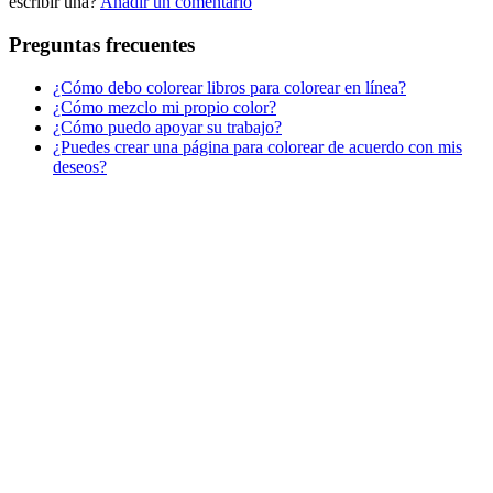
escribir una?
Añadir un comentario
San Valentín y amor
Preguntas frecuentes
Transporte
¿Cómo debo colorear libros para colorear en línea?
Verano y vacaciones
¿Cómo mezclo mi propio color?
¿Cómo puedo apoyar su trabajo?
Libros para colorear para niños
¿Puedes crear una página para colorear de acuerdo con mis
Nezaradené
deseos?
Sin categorizar