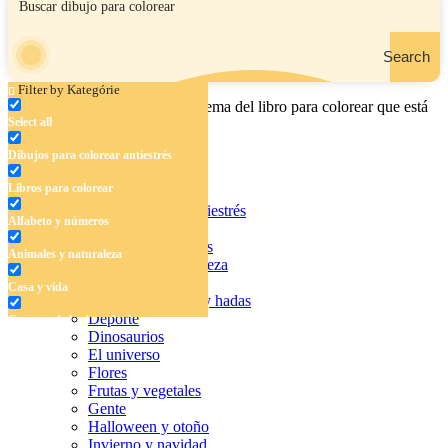
Search
Filter by Kategórie
Ingrese el nombre, el área o el tema del libro para colorear que está
Select all
buscando.
Dibujos para colorear antiestrés
Libros para colorear
Dibujos para colorear antiestrés
Alfabeto y números
Libros para colorear
Alfabeto y números
Animales y naturaleza
Animales y naturaleza
Casa y vida
Casa y vida
Cuentos de hadas y hadas
Deporte
Cuentos de hadas y hadas
Dinosaurios
Deporte
El universo
Flores
Dinosaurios
Frutas y vegetales
Gente
El universo
Halloween y otoño
Invierno y navidad