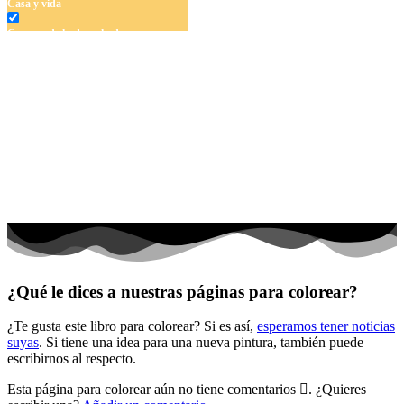
Casa y vida
Cuentos de hadas y hadas
Deporte
Dinosaurios
El universo
Flores
Frutas y vegetales
Gente
Halloween y otoño
Invierno y navidad
¿Qué le dices a nuestras páginas para colorear?
Mandalas
¿Te gusta este libro para colorear? Si es así,
esperamos tener noticias
Música e instrumentos musicales
suyas
. Si tiene una idea para una nueva pintura, también puede
escribirnos al respecto.
Peluches y caballos
Esta página para colorear aún no tiene comentarios
. ¿Quieres
Primavera y pascua