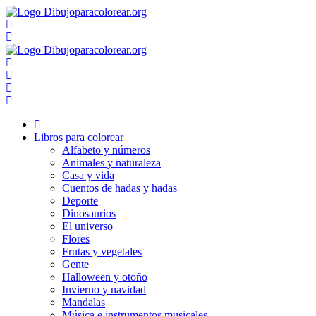
Ir
al
contenido
Libros para colorear
Alfabeto y números
Animales y naturaleza
Casa y vida
Cuentos de hadas y hadas
Deporte
Dinosaurios
El universo
Flores
Frutas y vegetales
Gente
Halloween y otoño
Invierno y navidad
Mandalas
Música e instrumentos musicales