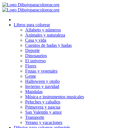
Ir
al
contenido
Libros para colorear
Alfabeto y números
Animales y naturaleza
Casa y vida
Cuentos de hadas y hadas
Deporte
Dinosaurios
El universo
Flores
Frutas y vegetales
Gente
Halloween y otoño
Invierno y navidad
Mandalas
Música e instrumentos musicales
Peluches y caballos
Primavera y pascua
San Valentín y amor
Transporte
Verano y vacaciones
Dibujos para colorear antiestrés