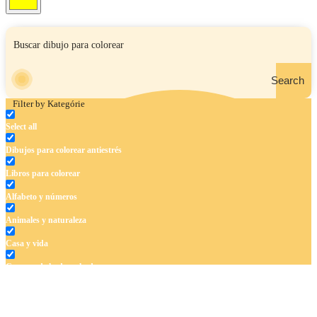
Search
Filter by Kategórie
Select all
Dibujos para colorear antiestrés
Libros para colorear
Alfabeto y números
Animales y naturaleza
Casa y vida
Cuentos de hadas y hadas
Deporte
Dinosaurios