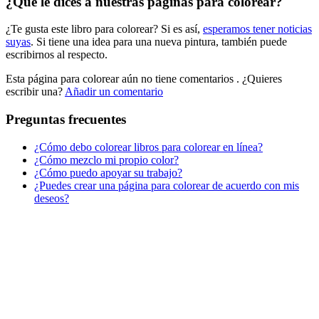
¿Qué le dices a nuestras páginas para colorear?
Libros para colorear para niños
¿Te gusta este libro para colorear? Si es así,
esperamos tener noticias
Nezaradené
suyas
. Si tiene una idea para una nueva pintura, también puede
Sin categorizar
escribirnos al respecto.
Esta página para colorear aún no tiene comentarios
. ¿Quieres
escribir una?
Añadir un comentario
Preguntas frecuentes
¿Cómo debo colorear libros para colorear en línea?
¿Cómo mezclo mi propio color?
¿Cómo puedo apoyar su trabajo?
¿Puedes crear una página para colorear de acuerdo con mis
deseos?