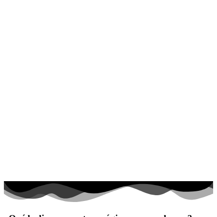
El universo
Flores
Frutas y vegetales
Gente
Halloween y otoño
Invierno y navidad
Mandalas
Música e instrumentos musicales
Peluches y caballos
Primavera y pascua
San Valentín y amor
Transporte
Verano y vacaciones