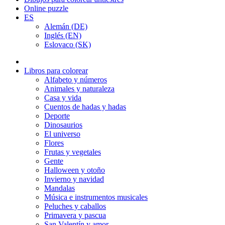
Online puzzle
ES
Alemán (DE)
Inglés (EN)
Eslovaco (SK)
Libros para colorear
Alfabeto y números
Animales y naturaleza
Casa y vida
Cuentos de hadas y hadas
Deporte
Dinosaurios
El universo
Flores
Frutas y vegetales
Gente
Halloween y otoño
Invierno y navidad
Mandalas
Música e instrumentos musicales
Peluches y caballos
Primavera y pascua
San Valentín y amor