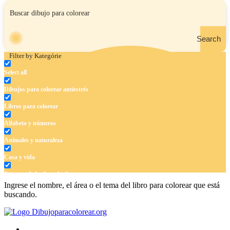
Search
Filter by Kategórie
Select all
Dibujos para colorear antiestrés
Libros para colorear
Alfabeto y números
Animales y naturaleza
Casa y vida
Cuentos de hadas y hadas
Ingrese el nombre, el área o el tema del libro para colorear que está
Deporte
buscando.
Dinosaurios
El universo