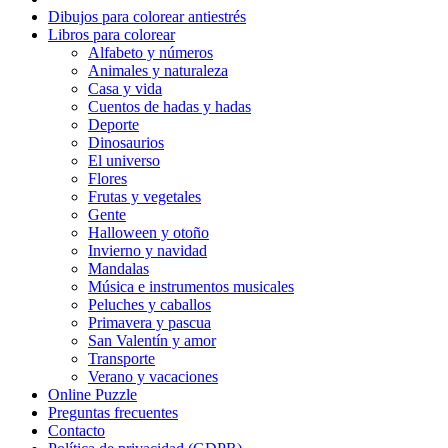
Dibujos para colorear antiestrés
Flores
Libros para colorear
Alfabeto y números
Frutas y vegetales
Animales y naturaleza
Casa y vida
Gente
Cuentos de hadas y hadas
Halloween y otoño
Deporte
Dinosaurios
Invierno y navidad
El universo
Flores
Mandalas
Frutas y vegetales
Gente
Música e instrumentos musicales
Halloween y otoño
Invierno y navidad
Peluches y caballos
Mandalas
Música e instrumentos musicales
Primavera y pascua
Peluches y caballos
San Valentín y amor
Primavera y pascua
San Valentín y amor
Transporte
Transporte
Verano y vacaciones
Verano y vacaciones
Online Puzzle
Preguntas frecuentes
Libros para colorear para niños
Contacto