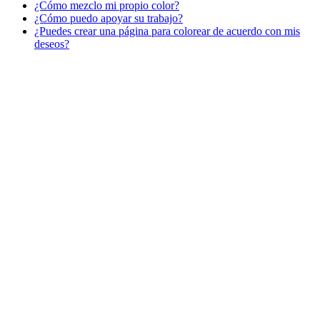
¿Cómo mezclo mi propio color?
¿Cómo puedo apoyar su trabajo?
Libros para colorear para niños
¿Puedes crear una página para colorear de acuerdo con mis
Nezaradené
deseos?
Sin categorizar