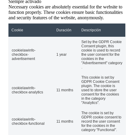
Siempre activado
Necessary cookies are absolutely essential for the website to
function properly. These cookies ensure basic functionalities
and security features of the website, anonymously.
Cookie
Duración
Descripción
Set by the GDPR Cookie
Consent plugin, this
cookielawinfo-
cookie is used to record
checkbox-
1 year
the user consent for the
advertisement
cookies in the
"Advertisement" category
.
This cookie is set by
GDPR Cookie Consent
plugin. The cookie is
cookielawinfo-
11 months
used to store the user
checkbox-analytics
consent for the cookies
in the category
"Analytics".
The cookie is set by
GDPR cookie consent to
cookielawinfo-
11 months
record the user consent
checkbox-functional
for the cookies in the
category "Functional".