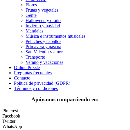
Flores
Flores
Frutas y vegetales
Gente
Frutas y vegetales
Halloween y otoño
Invierno y navidad
Gente
Mandalas
Música e instrumentos musicales
Halloween y otoño
Peluches y caballos
Primavera y pascua
Invierno y navidad
San Valentín y amor
Mandalas
Transporte
Verano y vacaciones
Música e instrumentos musicales
Online Puzzle
Preguntas frecuentes
Peluches y caballos
Contacto
Política de privacidad (GDPR)
Primavera y pascua
Términos y condiciones
San Valentín y amor
Apóyanos compartiendo en:
Transporte
Pinterest
Verano y vacaciones
Facebook
Twitter
Libros para colorear para niños
WhatsApp