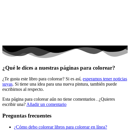
Dinosaurios
El universo
Flores
Frutas y vegetales
Gente
Halloween y otoño
Invierno y navidad
¿Qué le dices a nuestras páginas para colorear?
Mandalas
¿Te gusta este libro para colorear? Si es así,
esperamos tener noticias
Música e instrumentos musicales
suyas
. Si tiene una idea para una nueva pintura, también puede
escribirnos al respecto.
Peluches y caballos
Esta página para colorear aún no tiene comentarios
. ¿Quieres
Primavera y pascua
escribir una?
Añadir un comentario
San Valentín y amor
Preguntas frecuentes
Transporte
¿Cómo debo colorear libros para colorear en línea?
Verano y vacaciones