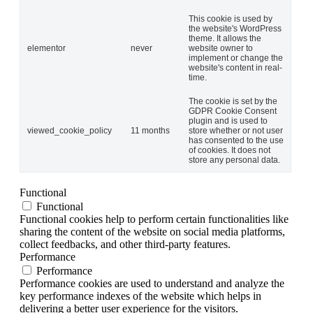
This cookie is used by
the website's WordPress
theme. It allows the
elementor
never
website owner to
implement or change the
website's content in real-
time.
The cookie is set by the
GDPR Cookie Consent
plugin and is used to
viewed_cookie_policy
11 months
store whether or not user
has consented to the use
of cookies. It does not
store any personal data.
Functional
Functional
Functional cookies help to perform certain functionalities like
sharing the content of the website on social media platforms,
collect feedbacks, and other third-party features.
Performance
Performance
Performance cookies are used to understand and analyze the
key performance indexes of the website which helps in
delivering a better user experience for the visitors.