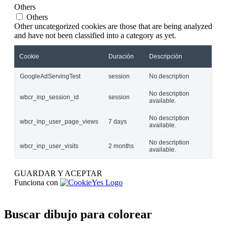
Others
Others
Other uncategorized cookies are those that are being analyzed
and have not been classified into a category as yet.
Cookie
Duración
Descripción
GoogleAdServingTest
session
No description
No description
wbcr_inp_session_id
session
available.
No description
wbcr_inp_user_page_views
7 days
available.
No description
wbcr_inp_user_visits
2 months
available.
GUARDAR Y ACEPTAR
Funciona con
Buscar dibujo para colorear