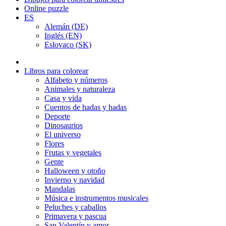
Online puzzle
ES
Alemán (DE)
Inglés (EN)
Eslovaco (SK)
Libros para colorear
Alfabeto y números
Animales y naturaleza
Casa y vida
Cuentos de hadas y hadas
Deporte
Dinosaurios
El universo
Flores
Frutas y vegetales
Gente
Halloween y otoño
Invierno y navidad
Mandalas
Música e instrumentos musicales
Peluches y caballos
Primavera y pascua
San Valentín y amor