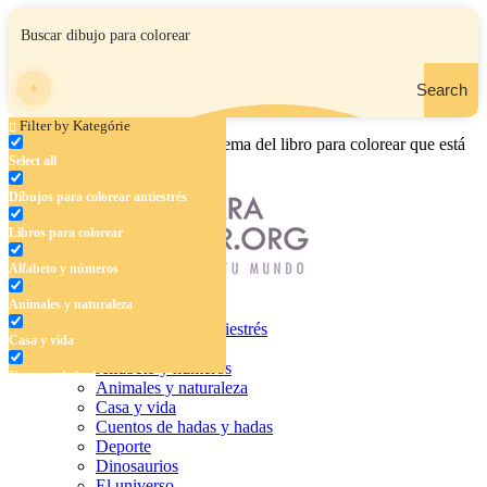
Search
Filter by Kategórie
Ingrese el nombre, el área o el tema del libro para colorear que está
Select all
buscando.
Dibujos para colorear antiestrés
Libros para colorear
Alfabeto y números
Animales y naturaleza
Dibujos para colorear antiestrés
Casa y vida
Libros para colorear
Alfabeto y números
Cuentos de hadas y hadas
Animales y naturaleza
Casa y vida
Deporte
Cuentos de hadas y hadas
Deporte
Dinosaurios
Dinosaurios
El universo
El universo