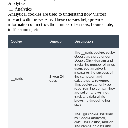
Analytics
Analytics
Analytical cookies are used to understand how visitors
interact with the website. These cookies help provide
information on metrics the number of visitors, bounce rate,
traffic source, etc.
Cookie
Duración
Descripción
The __gads cookie, set by
Google, is stored under
DoubleClick domain and
tracks the number of times
users see an advert,
measures the success of
1 year 24
the campaign and
__gads
days
calculates its revenue.
This cookie can only be
read from the domain they
are set on and will not
track any data while
browsing through other
sites.
The _ga cookie, installed
by Google Analytics,
calculates visitor, session
and campaign data and