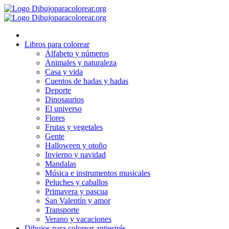
Ir
al
contenido
Libros para colorear
Alfabeto y números
Animales y naturaleza
Casa y vida
Cuentos de hadas y hadas
Deporte
Dinosaurios
El universo
Flores
Frutas y vegetales
Gente
Halloween y otoño
Invierno y navidad
Mandalas
Música e instrumentos musicales
Peluches y caballos
Primavera y pascua
San Valentín y amor
Transporte
Verano y vacaciones
Dibujos para colorear antiestrés