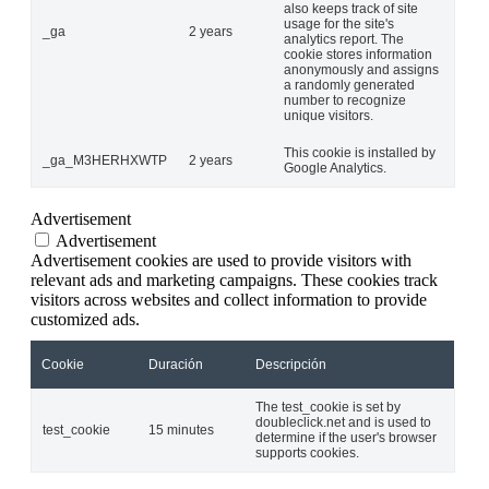
also keeps track of site
usage for the site's
_ga
2 years
analytics report. The
cookie stores information
anonymously and assigns
a randomly generated
number to recognize
unique visitors.
This cookie is installed by
_ga_M3HERHXWTP
2 years
Google Analytics.
Advertisement
Advertisement
Advertisement cookies are used to provide visitors with
relevant ads and marketing campaigns. These cookies track
visitors across websites and collect information to provide
customized ads.
Cookie
Duración
Descripción
The test_cookie is set by
doubleclick.net and is used to
test_cookie
15 minutes
determine if the user's browser
supports cookies.