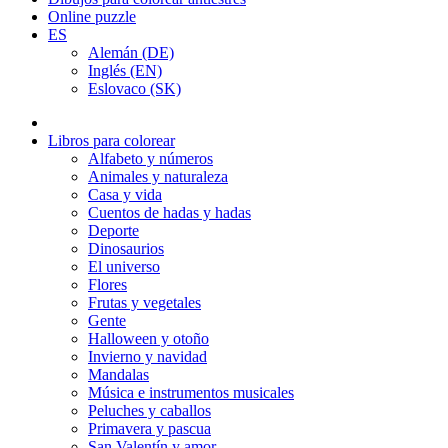
Online puzzle
ES
Alemán (DE)
Inglés (EN)
Eslovaco (SK)
Libros para colorear
Alfabeto y números
Animales y naturaleza
Casa y vida
Cuentos de hadas y hadas
Deporte
Dinosaurios
El universo
Flores
Frutas y vegetales
Gente
Halloween y otoño
Invierno y navidad
Mandalas
Música e instrumentos musicales
Peluches y caballos
Primavera y pascua
San Valentín y amor