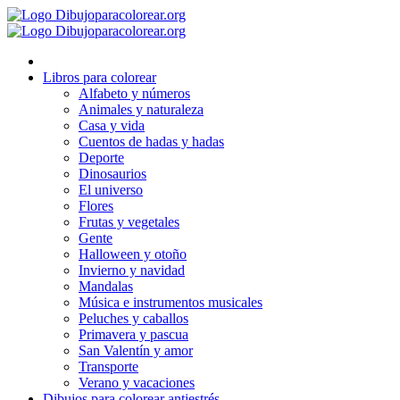
Ir
al
contenido
Libros para colorear
Alfabeto y números
Animales y naturaleza
Casa y vida
Cuentos de hadas y hadas
Deporte
Dinosaurios
El universo
Flores
Frutas y vegetales
Gente
Halloween y otoño
Invierno y navidad
Mandalas
Música e instrumentos musicales
Peluches y caballos
Primavera y pascua
San Valentín y amor
Transporte
Verano y vacaciones
Dibujos para colorear antiestrés