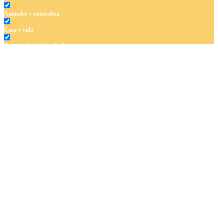
Animales y naturaleza
Casa y vida
Cuentos de hadas y hadas
Deporte
Dinosaurios
El universo
Flores
Frutas y vegetales
Gente
Halloween y otoño
Invierno y navidad
Mandalas
Música e instrumentos musicales