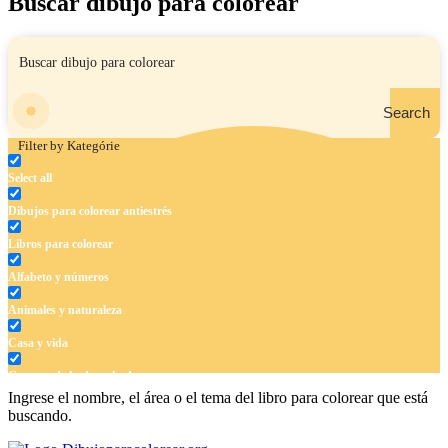
Buscar dibujo para colorear
Search
Filter by Kategórie
Select all
Dibujos para colorear antiestrés
Libros para colorear
Alfabeto y números
Animales y naturaleza
Casa y vida
Cuentos de hadas y hadas
Ingrese el nombre, el área o el tema del libro para colorear que está
Deporte
buscando.
Dinosaurios