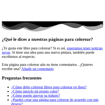
Peluches y caballos
Primavera y pascua
San Valentín y amor
Transporte
Verano y vacaciones
¿Qué le dices a nuestras páginas para colorear?
Libros para colorear para niños
¿Te gusta este libro para colorear? Si es así,
esperamos tener noticias
Nezaradené
suyas
. Si tiene una idea para una nueva pintura, también puede
Sin categorizar
escribirnos al respecto.
Esta página para colorear aún no tiene comentarios
. ¿Quieres
escribir una?
Añadir un comentario
Preguntas frecuentes
¿Cómo debo colorear libros para colorear en línea?
¿Cómo mezclo mi propio color?
¿Cómo puedo apoyar su trabajo?
¿Puedes crear una página para colorear de acuerdo con mis
deseos?