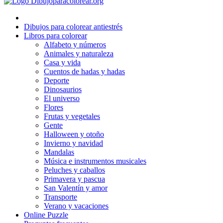
El universo
Dibujos para colorear antiestrés
Flores
Libros para colorear
Alfabeto y números
Frutas y vegetales
Animales y naturaleza
Casa y vida
Gente
Cuentos de hadas y hadas
Halloween y otoño
Deporte
Dinosaurios
Invierno y navidad
El universo
Flores
Mandalas
Frutas y vegetales
Gente
Música e instrumentos musicales
Halloween y otoño
Invierno y navidad
Peluches y caballos
Mandalas
Música e instrumentos musicales
Primavera y pascua
Peluches y caballos
San Valentín y amor
Primavera y pascua
San Valentín y amor
Transporte
Transporte
Verano y vacaciones
Verano y vacaciones
Online Puzzle