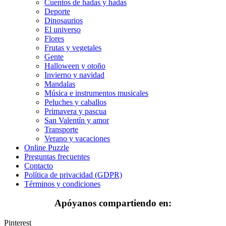
Cuentos de hadas y hadas
Mandalas
Deporte
Dinosaurios
Música e instrumentos musicales
El universo
Flores
Peluches y caballos
Frutas y vegetales
Gente
Primavera y pascua
Halloween y otoño
Invierno y navidad
San Valentín y amor
Mandalas
Música e instrumentos musicales
Transporte
Peluches y caballos
Verano y vacaciones
Primavera y pascua
San Valentín y amor
Libros para colorear para niños
Transporte
Verano y vacaciones
Nezaradené
Online Puzzle
Preguntas frecuentes
Sin categorizar
Contacto
Política de privacidad (GDPR)
Términos y condiciones
Apóyanos compartiendo en:
Pinterest