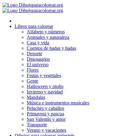
Ir
al
contenido
Libros para colorear
Alfabeto y números
Animales y naturaleza
Casa y vida
Cuentos de hadas y hadas
Deporte
Dinosaurios
El universo
Flores
Frutas y vegetales
Gente
Halloween y otoño
Invierno y navidad
Mandalas
Música e instrumentos musicales
Peluches y caballos
Primavera y pascua
San Valentín y amor
Transporte
Verano y vacaciones
Dibujos para colorear antiestrés