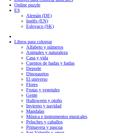
Online puzzle
ES
Alemán (DE)
Inglés (EN)
Eslovaco (SK)
Libros para colorear
Alfabeto y números
Animales y naturaleza
Casa y vida
Cuentos de hadas y hadas
Deporte
Dinosaurios
El universo
Flores
Frutas y vegetales
Gente
Halloween y otoño
Invierno y navidad
Mandalas
Música e instrumentos musicales
Peluches y caballos
Primavera y pascua
San Valentín y amor