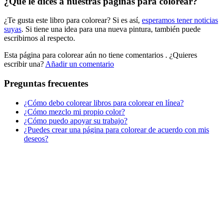
¿Qué le dices a nuestras páginas para colorear?
Libros para colorear para niños
¿Te gusta este libro para colorear? Si es así,
esperamos tener noticias
Nezaradené
suyas
. Si tiene una idea para una nueva pintura, también puede
Sin categorizar
escribirnos al respecto.
Esta página para colorear aún no tiene comentarios
. ¿Quieres
escribir una?
Añadir un comentario
Preguntas frecuentes
¿Cómo debo colorear libros para colorear en línea?
¿Cómo mezclo mi propio color?
¿Cómo puedo apoyar su trabajo?
¿Puedes crear una página para colorear de acuerdo con mis
deseos?