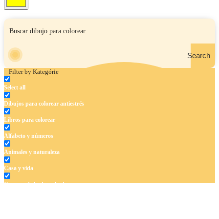
Search
Filter by Kategórie
Select all
Dibujos para colorear antiestrés
Libros para colorear
Alfabeto y números
Animales y naturaleza
Casa y vida
Cuentos de hadas y hadas
Deporte
Dinosaurios