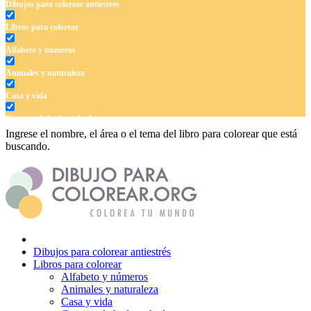
Dibujos para colorear antiestrés
Libros para colorear
Alfabeto y números
Animales y naturaleza
Casa y vida
Cuentos de hadas y hadas
Ingrese el nombre, el área o el tema del libro para colorear que está
Deporte
buscando.
Dinosaurios
El universo
Flores
Frutas y vegetales
Dibujos para colorear antiestrés
Gente
Libros para colorear
Alfabeto y números
Halloween y otoño
Animales y naturaleza
Casa y vida
Invierno y navidad