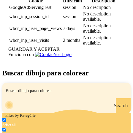
Cookie
Duración
Descripción
GoogleAdServingTest
session
No description
No description
wbcr_inp_session_id
session
available.
No description
wbcr_inp_user_page_views
7 days
available.
No description
wbcr_inp_user_visits
2 months
available.
GUARDAR Y ACEPTAR
Funciona con
Buscar dibujo para colorear
Search
Filter by Kategórie
Select all