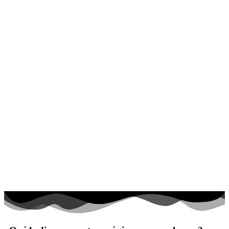
El universo
Flores
Frutas y vegetales
Gente
Halloween y otoño
Invierno y navidad
Mandalas
Música e instrumentos musicales
Peluches y caballos
Primavera y pascua
San Valentín y amor
Transporte
Verano y vacaciones