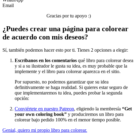
Email
Verano y vacaciones
Gracias por tu apoyo :)
Libros para colorear para niños
¿Puedes crear una página para colorear
Nezaradené
de acuerdo con mis deseos?
Sin categorizar
Sí, también podemos hacer esto por ti. Tienes 2 opciones a elegir:
Escríbanos en los comentarios
qué libro para colorear desea
y si a su ilustrador le gusta su idea, es muy probable que la
implemente y el libro para colorear aparezca en el sitio.
Por supuesto, no podemos garantizar que su idea
definitivamente se haga realidad. Si quieres estar seguro de
que implementaremos tu idea, puedes probar la segunda
opción:
Conviértete en nuestro Patreon
, eligiendo la membresía
“Get
your own coloring book”
y produciremos un libro para
colorear bajo pedido 100% en el menor tiempo posible.
Genial, quiero mi propio libro para colorear.