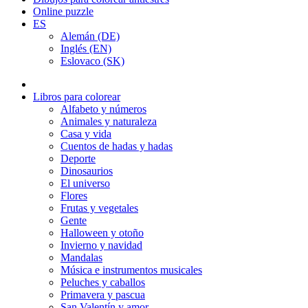
Online puzzle
ES
Alemán (DE)
Inglés (EN)
Eslovaco (SK)
Libros para colorear
Alfabeto y números
Animales y naturaleza
Casa y vida
Cuentos de hadas y hadas
Deporte
Dinosaurios
El universo
Flores
Frutas y vegetales
Gente
Halloween y otoño
Invierno y navidad
Mandalas
Música e instrumentos musicales
Peluches y caballos
Primavera y pascua
San Valentín y amor