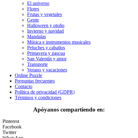
Deporte
El universo
Flores
Dinosaurios
Frutas y vegetales
Gente
El universo
Halloween y otoño
Invierno y navidad
Flores
Mandalas
Música e instrumentos musicales
Frutas y vegetales
Peluches y caballos
Primavera y pascua
Gente
San Valentín y amor
Halloween y otoño
Transporte
Verano y vacaciones
Invierno y navidad
Online Puzzle
Preguntas frecuentes
Mandalas
Contacto
Política de privacidad (GDPR)
Música e instrumentos musicales
Términos y condiciones
Peluches y caballos
Apóyanos compartiendo en:
Primavera y pascua
Pinterest
San Valentín y amor
Facebook
Twitter
Transporte
WhatsApp