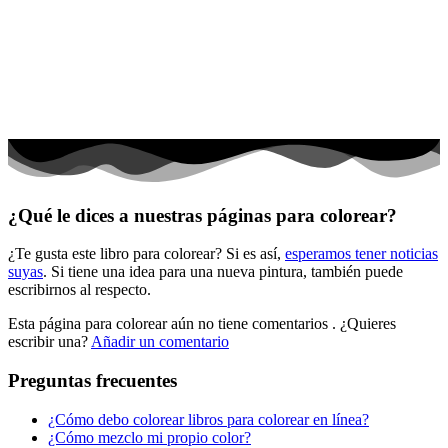
El universo
Flores
Frutas y vegetales
Gente
Halloween y otoño
Invierno y navidad
¿Qué le dices a nuestras páginas para colorear?
Mandalas
¿Te gusta este libro para colorear? Si es así,
esperamos tener noticias
Música e instrumentos musicales
suyas
. Si tiene una idea para una nueva pintura, también puede
escribirnos al respecto.
Peluches y caballos
Esta página para colorear aún no tiene comentarios
. ¿Quieres
Primavera y pascua
escribir una?
Añadir un comentario
San Valentín y amor
Preguntas frecuentes
Transporte
¿Cómo debo colorear libros para colorear en línea?
Verano y vacaciones
¿Cómo mezclo mi propio color?