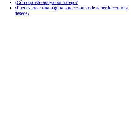
¿Cómo puedo apoyar su trabajo?
Libros para colorear para niños
¿Puedes crear una página para colorear de acuerdo con mis
Nezaradené
deseos?
Sin categorizar