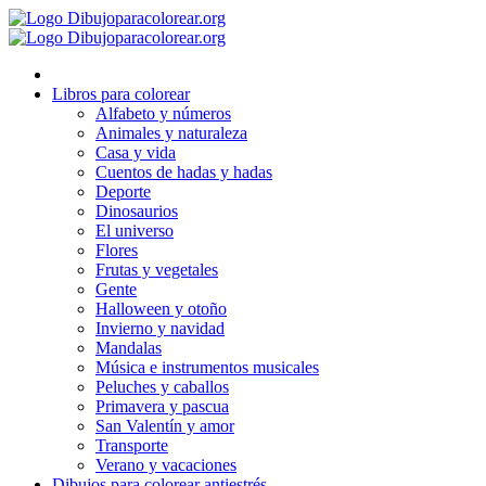
Ir
al
contenido
Libros para colorear
Alfabeto y números
Animales y naturaleza
Casa y vida
Cuentos de hadas y hadas
Deporte
Dinosaurios
El universo
Flores
Frutas y vegetales
Gente
Halloween y otoño
Invierno y navidad
Mandalas
Música e instrumentos musicales
Peluches y caballos
Primavera y pascua
San Valentín y amor
Transporte
Verano y vacaciones
Dibujos para colorear antiestrés