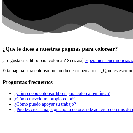
Dinosaurios
El universo
Flores
Frutas y vegetales
Gente
¿Qué le dices a nuestras páginas para colorear?
Halloween y otoño
¿Te gusta este libro para colorear? Si es así,
esperamos tener noticias 
Invierno y navidad
Esta página para colorear aún no tiene comentarios
. ¿Quieres escribi
Mandalas
Preguntas frecuentes
Música e instrumentos musicales
¿Cómo debo colorear libros para colorear en línea?
Peluches y caballos
¿Cómo mezclo mi propio color?
¿Cómo puedo apoyar su trabajo?
Primavera y pascua
¿Puedes crear una página para colorear de acuerdo con mis des
San Valentín y amor
Transporte