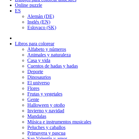
Online puzzle
ES
Alemán (DE)
Inglés (EN)
Eslovaco (SK)
Libros para colorear
Alfabeto y números
Animales y naturaleza
Casa y vida
Cuentos de hadas y hadas
Deporte
Dinosaurios
El universo
Flores
Frutas y vegetales
Gente
Halloween y otoño
Invierno y navidad
Mandalas
Música e instrumentos musicales
Peluches y caballos
Primavera y pascua
San Valentín y amor