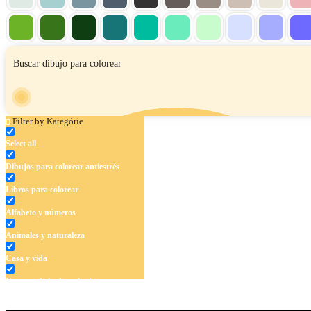
Filter by Kategórie
Select all
Dibujos para colorear antiestrés
Libros para colorear
Alfabeto y números
Animales y naturaleza
Casa y vida
Cuentos de hadas y hadas
Deporte