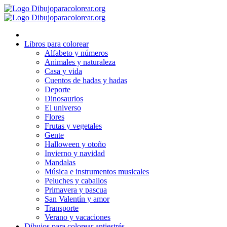
Ir
al
contenido
Libros para colorear
Alfabeto y números
Animales y naturaleza
Casa y vida
Cuentos de hadas y hadas
Deporte
Dinosaurios
El universo
Flores
Frutas y vegetales
Gente
Halloween y otoño
Invierno y navidad
Mandalas
Música e instrumentos musicales
Peluches y caballos
Primavera y pascua
San Valentín y amor
Transporte
Verano y vacaciones
Dibujos para colorear antiestrés