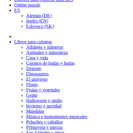
Online puzzle
ES
Alemán (DE)
Inglés (EN)
Eslovaco (SK)
Libros para colorear
Alfabeto y números
Animales y naturaleza
Casa y vida
Cuentos de hadas y hadas
Deporte
Dinosaurios
El universo
Flores
Frutas y vegetales
Gente
Halloween y otoño
Invierno y navidad
Mandalas
Música e instrumentos musicales
Peluches y caballos
Primavera y pascua
San Valentín y amor