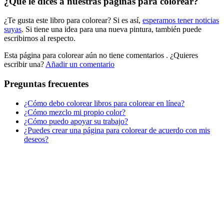
¿Qué le dices a nuestras páginas para colorear?
Libros para colorear para niños
¿Te gusta este libro para colorear? Si es así,
esperamos tener noticias
Nezaradené
suyas
. Si tiene una idea para una nueva pintura, también puede
Sin categorizar
escribirnos al respecto.
Esta página para colorear aún no tiene comentarios
. ¿Quieres
escribir una?
Añadir un comentario
Preguntas frecuentes
¿Cómo debo colorear libros para colorear en línea?
¿Cómo mezclo mi propio color?
¿Cómo puedo apoyar su trabajo?
¿Puedes crear una página para colorear de acuerdo con mis
deseos?