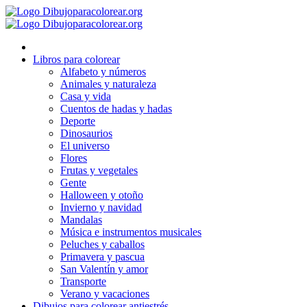
Ir
al
contenido
Libros para colorear
Alfabeto y números
Animales y naturaleza
Casa y vida
Cuentos de hadas y hadas
Deporte
Dinosaurios
El universo
Flores
Frutas y vegetales
Gente
Halloween y otoño
Invierno y navidad
Mandalas
Música e instrumentos musicales
Peluches y caballos
Primavera y pascua
San Valentín y amor
Transporte
Verano y vacaciones
Dibujos para colorear antiestrés