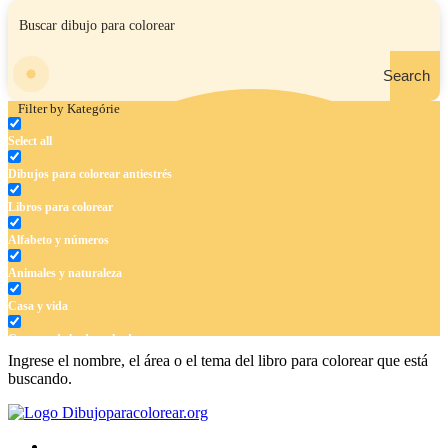
Search
Filter by Kategórie
Select all
Dibujos para colorear antiestrés
Libros para colorear
Alfabeto y números
Animales y naturaleza
Casa y vida
Cuentos de hadas y hadas
Ingrese el nombre, el área o el tema del libro para colorear que está
Deporte
buscando.
Dinosaurios
El universo