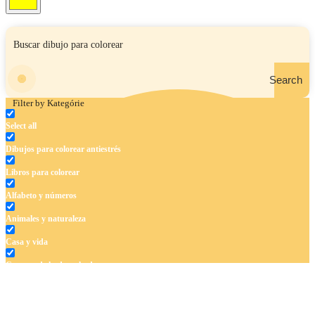
Search
Filter by Kategórie
Select all
Dibujos para colorear antiestrés
Libros para colorear
Alfabeto y números
Animales y naturaleza
Casa y vida
Cuentos de hadas y hadas
Deporte
Dinosaurios