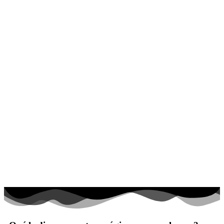
El universo
Flores
Frutas y vegetales
Gente
Halloween y otoño
Invierno y navidad
Mandalas
Música e instrumentos musicales
Peluches y caballos
Primavera y pascua
San Valentín y amor
Transporte
Verano y vacaciones