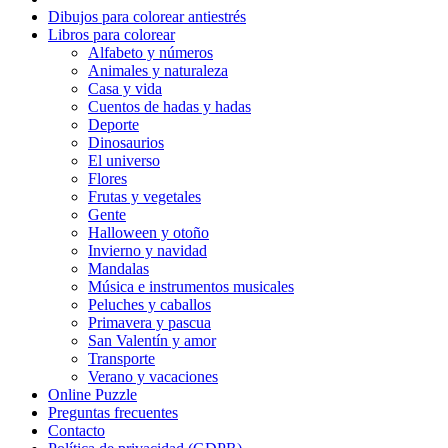
Dibujos para colorear antiestrés
Flores
Libros para colorear
Alfabeto y números
Frutas y vegetales
Animales y naturaleza
Casa y vida
Gente
Cuentos de hadas y hadas
Halloween y otoño
Deporte
Dinosaurios
Invierno y navidad
El universo
Flores
Mandalas
Frutas y vegetales
Gente
Música e instrumentos musicales
Halloween y otoño
Invierno y navidad
Peluches y caballos
Mandalas
Música e instrumentos musicales
Primavera y pascua
Peluches y caballos
San Valentín y amor
Primavera y pascua
San Valentín y amor
Transporte
Transporte
Verano y vacaciones
Verano y vacaciones
Online Puzzle
Preguntas frecuentes
Libros para colorear para niños
Contacto