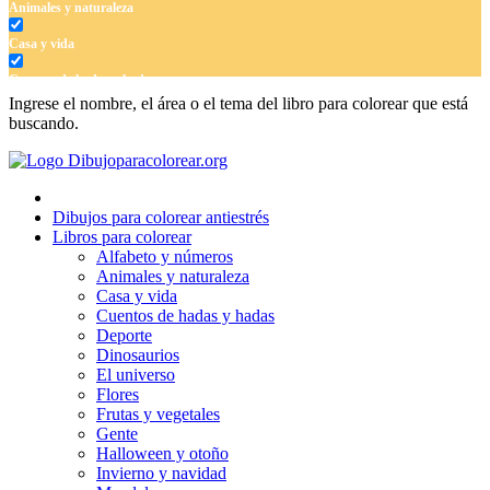
Animales y naturaleza
Casa y vida
Cuentos de hadas y hadas
Ingrese el nombre, el área o el tema del libro para colorear que está
Deporte
buscando.
Dinosaurios
El universo
Dibujos para colorear antiestrés
Flores
Libros para colorear
Alfabeto y números
Frutas y vegetales
Animales y naturaleza
Casa y vida
Gente
Cuentos de hadas y hadas
Halloween y otoño
Deporte
Dinosaurios
Invierno y navidad
El universo
Flores
Mandalas
Frutas y vegetales
Gente
Música e instrumentos musicales
Halloween y otoño
Invierno y navidad
Peluches y caballos