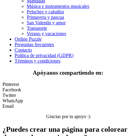
Mandalas
Música e instrumentos musicales
Primavera y pascua
Peluches y caballos
San Valentín y amor
Primavera y pascua
San Valentín y amor
Transporte
Transporte
Verano y vacaciones
Verano y vacaciones
Online Puzzle
Preguntas frecuentes
Libros para colorear para niños
Contacto
Política de privacidad (GDPR)
Nezaradené
Términos y condiciones
Sin categorizar
Apóyanos compartiendo en:
Pinterest
Facebook
Twitter
WhatsApp
Email
Gracias por tu apoyo :)
¿Puedes crear una página para colorear