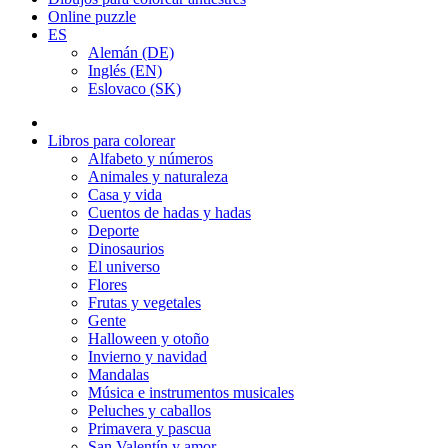
Online puzzle
ES
Alemán (DE)
Inglés (EN)
Eslovaco (SK)
Libros para colorear
Alfabeto y números
Animales y naturaleza
Casa y vida
Cuentos de hadas y hadas
Deporte
Dinosaurios
El universo
Flores
Frutas y vegetales
Gente
Halloween y otoño
Invierno y navidad
Mandalas
Música e instrumentos musicales
Peluches y caballos
Primavera y pascua
San Valentín y amor