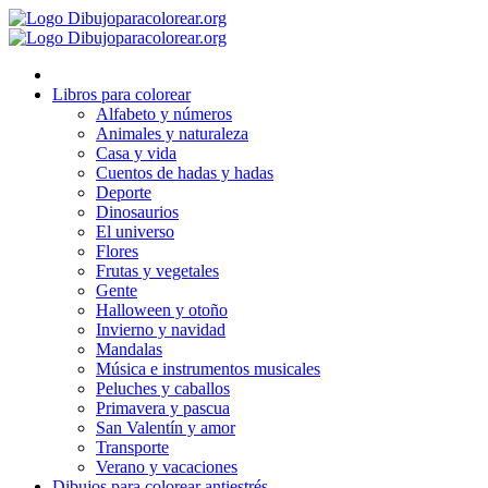
Ir
al
contenido
Libros para colorear
Alfabeto y números
Animales y naturaleza
Casa y vida
Cuentos de hadas y hadas
Deporte
Dinosaurios
El universo
Flores
Frutas y vegetales
Gente
Halloween y otoño
Invierno y navidad
Mandalas
Música e instrumentos musicales
Peluches y caballos
Primavera y pascua
San Valentín y amor
Transporte
Verano y vacaciones
Dibujos para colorear antiestrés