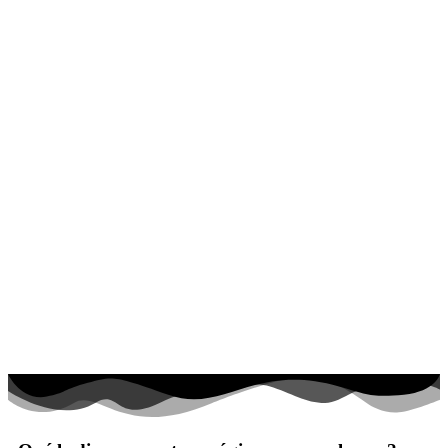
El universo
Flores
Frutas y vegetales
Gente
Halloween y otoño
Invierno y navidad
Mandalas
Música e instrumentos musicales
Peluches y caballos
Primavera y pascua
San Valentín y amor
Transporte
Verano y vacaciones