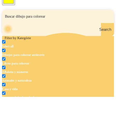
Search
Filter by Kategórie
Select all
Dibujos para colorear antiestrés
Libros para colorear
Alfabeto y números
Animales y naturaleza
Casa y vida
Cuentos de hadas y hadas
Deporte
Dinosaurios