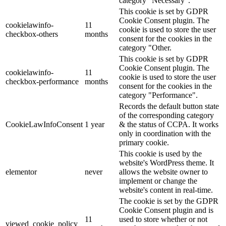
category "Necessary".
This cookie is set by GDPR
Cookie Consent plugin. The
cookielawinfo-
11
cookie is used to store the user
checkbox-others
months
consent for the cookies in the
category "Other.
This cookie is set by GDPR
Cookie Consent plugin. The
cookielawinfo-
11
cookie is used to store the user
checkbox-performance
months
consent for the cookies in the
category "Performance".
Records the default button state
of the corresponding category
CookieLawInfoConsent
1 year
& the status of CCPA. It works
only in coordination with the
primary cookie.
This cookie is used by the
website's WordPress theme. It
elementor
never
allows the website owner to
implement or change the
website's content in real-time.
The cookie is set by the GDPR
Cookie Consent plugin and is
11
used to store whether or not
viewed_cookie_policy