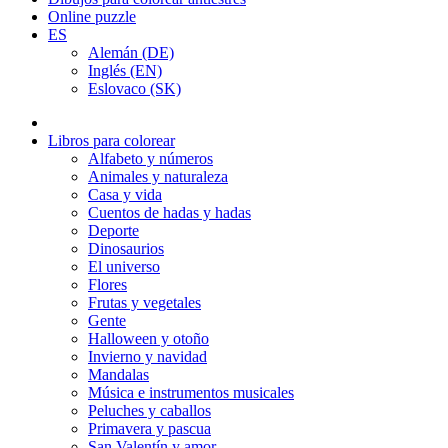
Online puzzle
ES
Alemán (DE)
Inglés (EN)
Eslovaco (SK)
Libros para colorear
Alfabeto y números
Animales y naturaleza
Casa y vida
Cuentos de hadas y hadas
Deporte
Dinosaurios
El universo
Flores
Frutas y vegetales
Gente
Halloween y otoño
Invierno y navidad
Mandalas
Música e instrumentos musicales
Peluches y caballos
Primavera y pascua
San Valentín y amor