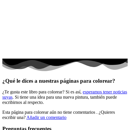
Invierno y navidad
Mandalas
Música e instrumentos musicales
Peluches y caballos
Primavera y pascua
San Valentín y amor
Transporte
Verano y vacaciones
¿Qué le dices a nuestras páginas para colorear?
Libros para colorear para niños
¿Te gusta este libro para colorear? Si es así,
esperamos tener noticias
Nezaradené
suyas
. Si tiene una idea para una nueva pintura, también puede
Sin categorizar
escribirnos al respecto.
Esta página para colorear aún no tiene comentarios
. ¿Quieres
escribir una?
Añadir un comentario
Preguntas frecuentes