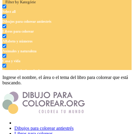
Filter by Kategórie
Select all
Dibujos para colorear antiestrés
Libros para colorear
Alfabeto y números
Animales y naturaleza
Casa y vida
Cuentos de hadas y hadas
Ingrese el nombre, el área o el tema del libro para colorear que está
Deporte
buscando.
Dinosaurios
El universo
Flores
Frutas y vegetales
Dibujos para colorear antiestrés
Gente
Libros para colorear