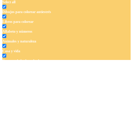
Select all
Dibujos para colorear antiestrés
Libros para colorear
Alfabeto y números
Animales y naturaleza
Casa y vida
Cuentos de hadas y hadas
Deporte
Dinosaurios
El universo
Flores
Frutas y vegetales
Gente
Halloween y otoño