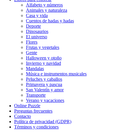
Alfabeto y números
Halloween y otoño
Animales y naturaleza
Casa y vida
Invierno y navidad
Cuentos de hadas y hadas
Mandalas
Deporte
Dinosaurios
Música e instrumentos musicales
El universo
Flores
Peluches y caballos
Frutas y vegetales
Gente
Primavera y pascua
Halloween y otoño
Invierno y navidad
San Valentín y amor
Mandalas
Música e instrumentos musicales
Transporte
Peluches y caballos
Verano y vacaciones
Primavera y pascua
San Valentín y amor
Libros para colorear para niños
Transporte
Verano y vacaciones
Nezaradené
Online Puzzle
Preguntas frecuentes
Sin categorizar
Contacto
Política de privacidad (GDPR)
Términos y condiciones