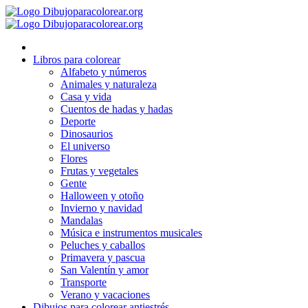
Ir
al
contenido
Libros para colorear
Alfabeto y números
Animales y naturaleza
Casa y vida
Cuentos de hadas y hadas
Deporte
Dinosaurios
El universo
Flores
Frutas y vegetales
Gente
Halloween y otoño
Invierno y navidad
Mandalas
Música e instrumentos musicales
Peluches y caballos
Primavera y pascua
San Valentín y amor
Transporte
Verano y vacaciones
Dibujos para colorear antiestrés