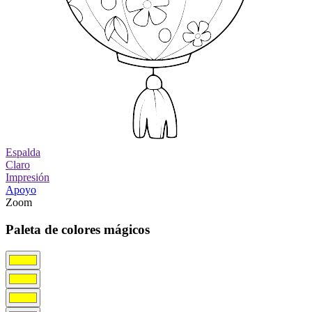
Espalda
Claro
Impresión
Apoyo
Zoom
Paleta de colores mágicos