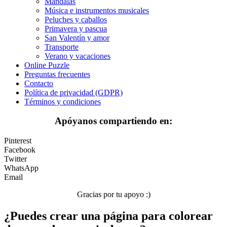
Mandalas
Música e instrumentos musicales
Halloween y otoño
Peluches y caballos
Primavera y pascua
Invierno y navidad
San Valentín y amor
Mandalas
Transporte
Verano y vacaciones
Música e instrumentos musicales
Online Puzzle
Preguntas frecuentes
Peluches y caballos
Contacto
Política de privacidad (GDPR)
Primavera y pascua
Términos y condiciones
San Valentín y amor
Apóyanos compartiendo en:
Transporte
Pinterest
Verano y vacaciones
Facebook
Twitter
Libros para colorear para niños
WhatsApp
Email
Nezaradené
Gracias por tu apoyo :)
Sin categorizar
¿Puedes crear una página para colorear