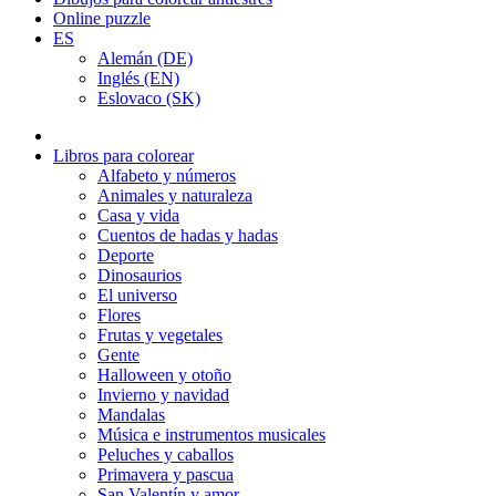
Online puzzle
ES
Alemán (DE)
Inglés (EN)
Eslovaco (SK)
Libros para colorear
Alfabeto y números
Animales y naturaleza
Casa y vida
Cuentos de hadas y hadas
Deporte
Dinosaurios
El universo
Flores
Frutas y vegetales
Gente
Halloween y otoño
Invierno y navidad
Mandalas
Música e instrumentos musicales
Peluches y caballos
Primavera y pascua
San Valentín y amor