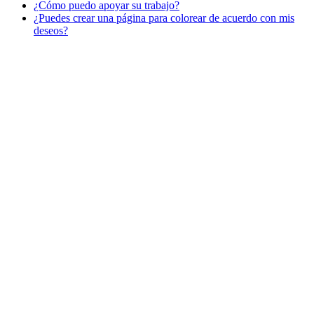
¿Cómo puedo apoyar su trabajo?
Libros para colorear para niños
¿Puedes crear una página para colorear de acuerdo con mis
Nezaradené
deseos?
Sin categorizar