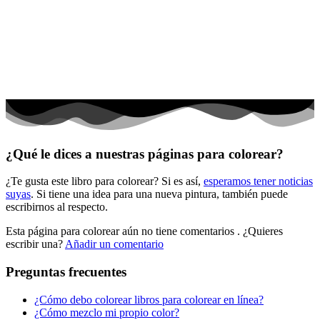
El universo
Flores
Frutas y vegetales
Gente
Halloween y otoño
Invierno y navidad
¿Qué le dices a nuestras páginas para colorear?
Mandalas
¿Te gusta este libro para colorear? Si es así,
esperamos tener noticias
Música e instrumentos musicales
suyas
. Si tiene una idea para una nueva pintura, también puede
escribirnos al respecto.
Peluches y caballos
Esta página para colorear aún no tiene comentarios
. ¿Quieres
Primavera y pascua
escribir una?
Añadir un comentario
San Valentín y amor
Preguntas frecuentes
Transporte
¿Cómo debo colorear libros para colorear en línea?
Verano y vacaciones
¿Cómo mezclo mi propio color?