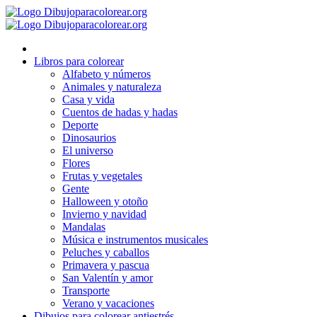
Ir
al
contenido
Libros para colorear
Alfabeto y números
Animales y naturaleza
Casa y vida
Cuentos de hadas y hadas
Deporte
Dinosaurios
El universo
Flores
Frutas y vegetales
Gente
Halloween y otoño
Invierno y navidad
Mandalas
Música e instrumentos musicales
Peluches y caballos
Primavera y pascua
San Valentín y amor
Transporte
Verano y vacaciones
Dibujos para colorear antiestrés