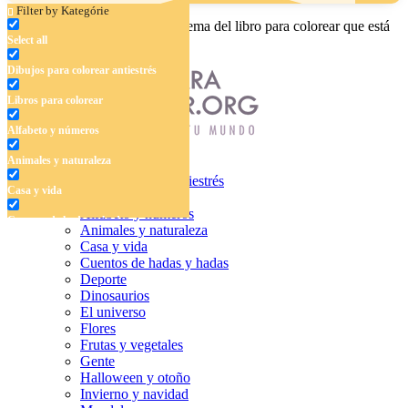
Filter by Kategórie
Ingrese el nombre, el área o el tema del libro para colorear que está
Select all
buscando.
Dibujos para colorear antiestrés
Libros para colorear
Alfabeto y números
Animales y naturaleza
Dibujos para colorear antiestrés
Casa y vida
Libros para colorear
Alfabeto y números
Cuentos de hadas y hadas
Animales y naturaleza
Casa y vida
Deporte
Cuentos de hadas y hadas
Deporte
Dinosaurios
Dinosaurios
El universo
El universo
Flores
Flores
Frutas y vegetales
Gente
Frutas y vegetales
Halloween y otoño
Invierno y navidad
Gente