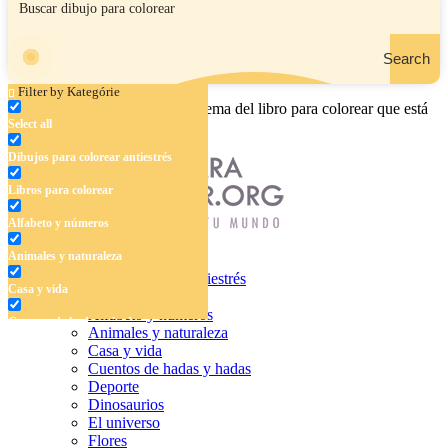
Search
Filter by Kategórie
Ingrese el nombre, el área o el tema del libro para colorear que está
Select all
buscando.
Dibujos para colorear antiestrés
Libros para colorear
Alfabeto y números
Animales y naturaleza
Dibujos para colorear antiestrés
Casa y vida
Libros para colorear
Alfabeto y números
Cuentos de hadas y hadas
Animales y naturaleza
Casa y vida
Deporte
Cuentos de hadas y hadas
Deporte
Dinosaurios
Dinosaurios
El universo
El universo
Flores