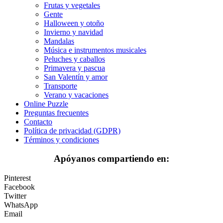
Flores
Frutas y vegetales
Gente
Frutas y vegetales
Halloween y otoño
Invierno y navidad
Gente
Mandalas
Música e instrumentos musicales
Halloween y otoño
Peluches y caballos
Primavera y pascua
Invierno y navidad
San Valentín y amor
Mandalas
Transporte
Verano y vacaciones
Música e instrumentos musicales
Online Puzzle
Preguntas frecuentes
Peluches y caballos
Contacto
Política de privacidad (GDPR)
Primavera y pascua
Términos y condiciones
San Valentín y amor
Apóyanos compartiendo en:
Transporte
Pinterest
Verano y vacaciones
Facebook
Twitter
Libros para colorear para niños
WhatsApp
Email
Nezaradené