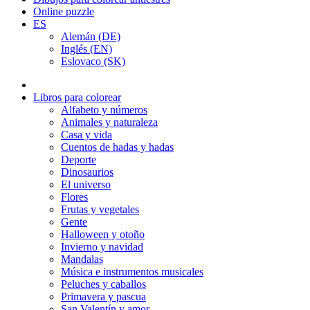
Online puzzle
ES
Alemán (DE)
Inglés (EN)
Eslovaco (SK)
Libros para colorear
Alfabeto y números
Animales y naturaleza
Casa y vida
Cuentos de hadas y hadas
Deporte
Dinosaurios
El universo
Flores
Frutas y vegetales
Gente
Halloween y otoño
Invierno y navidad
Mandalas
Música e instrumentos musicales
Peluches y caballos
Primavera y pascua
San Valentín y amor