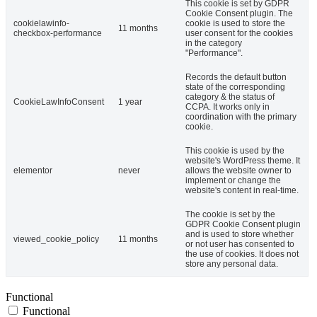
This cookie is set by GDPR
Cookie Consent plugin. The
cookielawinfo-
cookie is used to store the
11 months
checkbox-performance
user consent for the cookies
in the category
"Performance".
Records the default button
state of the corresponding
category & the status of
CookieLawInfoConsent
1 year
CCPA. It works only in
coordination with the primary
cookie.
This cookie is used by the
website's WordPress theme. It
elementor
never
allows the website owner to
implement or change the
website's content in real-time.
The cookie is set by the
GDPR Cookie Consent plugin
and is used to store whether
viewed_cookie_policy
11 months
or not user has consented to
the use of cookies. It does not
store any personal data.
Functional
Functional