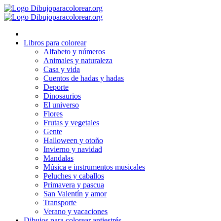
Ir
al
contenido
Libros para colorear
Alfabeto y números
Animales y naturaleza
Casa y vida
Cuentos de hadas y hadas
Deporte
Dinosaurios
El universo
Flores
Frutas y vegetales
Gente
Halloween y otoño
Invierno y navidad
Mandalas
Música e instrumentos musicales
Peluches y caballos
Primavera y pascua
San Valentín y amor
Transporte
Verano y vacaciones
Dibujos para colorear antiestrés