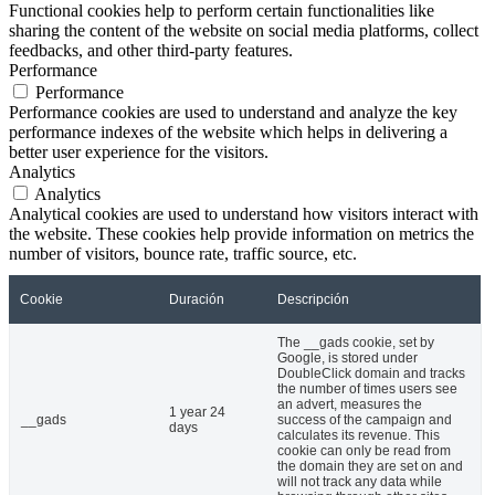
Functional cookies help to perform certain functionalities like
sharing the content of the website on social media platforms, collect
feedbacks, and other third-party features.
Performance
Performance
Performance cookies are used to understand and analyze the key
performance indexes of the website which helps in delivering a
better user experience for the visitors.
Analytics
Analytics
Analytical cookies are used to understand how visitors interact with
the website. These cookies help provide information on metrics the
number of visitors, bounce rate, traffic source, etc.
Cookie
Duración
Descripción
The __gads cookie, set by
Google, is stored under
DoubleClick domain and tracks
the number of times users see
an advert, measures the
1 year 24
__gads
success of the campaign and
days
calculates its revenue. This
cookie can only be read from
the domain they are set on and
will not track any data while