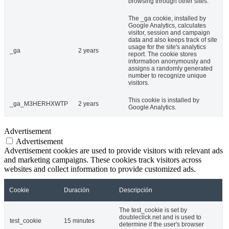
browsing through other sites.
The _ga cookie, installed by
Google Analytics, calculates
visitor, session and campaign
data and also keeps track of site
usage for the site's analytics
_ga
2 years
report. The cookie stores
information anonymously and
assigns a randomly generated
number to recognize unique
visitors.
This cookie is installed by
_ga_M3HERHXWTP
2 years
Google Analytics.
Advertisement
Advertisement
Advertisement cookies are used to provide visitors with relevant ads
and marketing campaigns. These cookies track visitors across
websites and collect information to provide customized ads.
Cookie
Duración
Descripción
The test_cookie is set by
doubleclick.net and is used to
test_cookie
15 minutes
determine if the user's browser