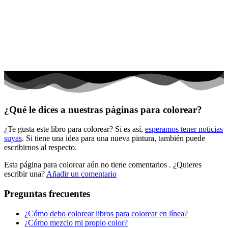
El universo
Flores
Frutas y vegetales
Gente
Halloween y otoño
Invierno y navidad
¿Qué le dices a nuestras páginas para colorear?
Mandalas
¿Te gusta este libro para colorear? Si es así,
esperamos tener noticias
Música e instrumentos musicales
suyas
. Si tiene una idea para una nueva pintura, también puede
escribirnos al respecto.
Peluches y caballos
Esta página para colorear aún no tiene comentarios
. ¿Quieres
Primavera y pascua
escribir una?
Añadir un comentario
San Valentín y amor
Preguntas frecuentes
Transporte
¿Cómo debo colorear libros para colorear en línea?
Verano y vacaciones
¿Cómo mezclo mi propio color?