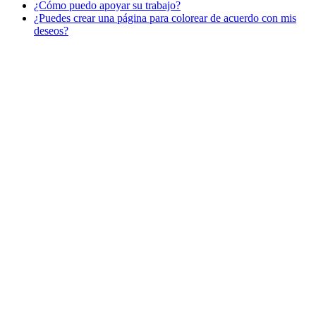
¿Cómo puedo apoyar su trabajo?
Libros para colorear para niños
¿Puedes crear una página para colorear de acuerdo con mis
Nezaradené
deseos?
Sin categorizar