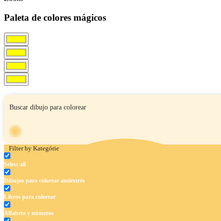
Paleta de colores mágicos
Filter by Kategórie
Select all
Dibujos para colorear antiestrés
Libros para colorear
Alfabeto y números