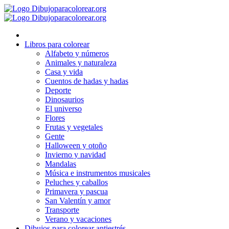
Ir
al
contenido
Libros para colorear
Alfabeto y números
Animales y naturaleza
Casa y vida
Cuentos de hadas y hadas
Deporte
Dinosaurios
El universo
Flores
Frutas y vegetales
Gente
Halloween y otoño
Invierno y navidad
Mandalas
Música e instrumentos musicales
Peluches y caballos
Primavera y pascua
San Valentín y amor
Transporte
Verano y vacaciones
Dibujos para colorear antiestrés