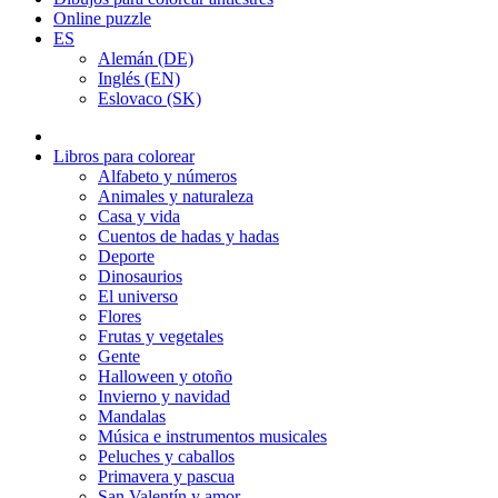
Online puzzle
ES
Alemán (DE)
Inglés (EN)
Eslovaco (SK)
Libros para colorear
Alfabeto y números
Animales y naturaleza
Casa y vida
Cuentos de hadas y hadas
Deporte
Dinosaurios
El universo
Flores
Frutas y vegetales
Gente
Halloween y otoño
Invierno y navidad
Mandalas
Música e instrumentos musicales
Peluches y caballos
Primavera y pascua
San Valentín y amor