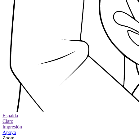
Espalda
Claro
Impresión
Apoyo
Zoom