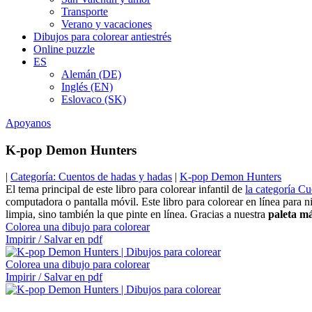
Transporte
Verano y vacaciones
Dibujos para colorear antiestrés
Online puzzle
ES
Alemán (DE)
Inglés (EN)
Eslovaco (SK)
Apoyanos
K-pop Demon Hunters
|
Categoría: Cuentos de hadas y hadas
|
K-pop Demon Hunters
El tema principal de este libro para colorear infantil de
la categoría C
computadora o pantalla móvil. Este libro para colorear en línea para
limpia, sino también la que pinte en línea. Gracias a nuestra
paleta m
Colorea una dibujo para colorear
Impirir / Salvar en pdf
Colorea una dibujo para colorear
Impirir / Salvar en pdf