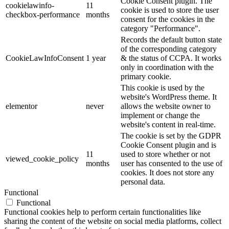
Cookie Consent plugin. The
cookielawinfo-
11
cookie is used to store the user
checkbox-performance
months
consent for the cookies in the
category "Performance".
Records the default button state
of the corresponding category
CookieLawInfoConsent
1 year
& the status of CCPA. It works
only in coordination with the
primary cookie.
This cookie is used by the
website's WordPress theme. It
elementor
never
allows the website owner to
implement or change the
website's content in real-time.
The cookie is set by the GDPR
Cookie Consent plugin and is
11
used to store whether or not
viewed_cookie_policy
months
user has consented to the use of
cookies. It does not store any
personal data.
Functional
Functional
Functional cookies help to perform certain functionalities like
sharing the content of the website on social media platforms, collect