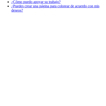
¿Cómo puedo apoyar su trabajo?
Libros para colorear para niños
¿Puedes crear una página para colorear de acuerdo con mis
Nezaradené
deseos?
Sin categorizar