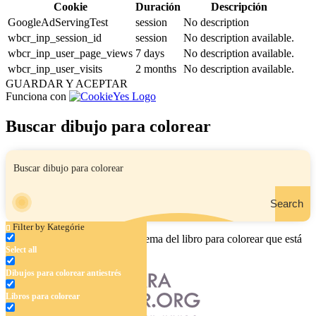
Cookie
Duración
Descripción
GoogleAdServingTest
session
No description
wbcr_inp_session_id
session
No description available.
wbcr_inp_user_page_views
7 days
No description available.
wbcr_inp_user_visits
2 months
No description available.
GUARDAR Y ACEPTAR
Funciona con
Buscar dibujo para colorear
Search
Filter by Kategórie
Ingrese el nombre, el área o el tema del libro para colorear que está
Select all
buscando.
Dibujos para colorear antiestrés
Libros para colorear