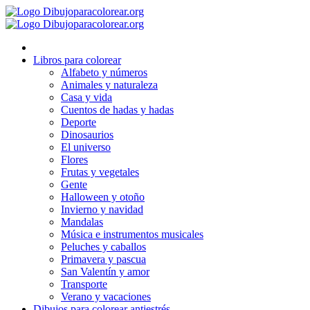
Ir
al
contenido
Libros para colorear
Alfabeto y números
Animales y naturaleza
Casa y vida
Cuentos de hadas y hadas
Deporte
Dinosaurios
El universo
Flores
Frutas y vegetales
Gente
Halloween y otoño
Invierno y navidad
Mandalas
Música e instrumentos musicales
Peluches y caballos
Primavera y pascua
San Valentín y amor
Transporte
Verano y vacaciones
Dibujos para colorear antiestrés