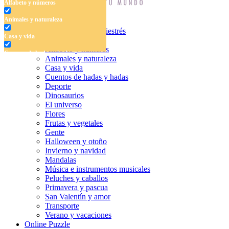
Alfabeto y números
Animales y naturaleza
Dibujos para colorear antiestrés
Casa y vida
Libros para colorear
Alfabeto y números
Cuentos de hadas y hadas
Animales y naturaleza
Casa y vida
Deporte
Cuentos de hadas y hadas
Deporte
Dinosaurios
Dinosaurios
El universo
El universo
Flores
Flores
Frutas y vegetales
Gente
Frutas y vegetales
Halloween y otoño
Invierno y navidad
Gente
Mandalas
Música e instrumentos musicales
Halloween y otoño
Peluches y caballos
Primavera y pascua
Invierno y navidad
San Valentín y amor
Mandalas
Transporte
Verano y vacaciones
Música e instrumentos musicales
Online Puzzle