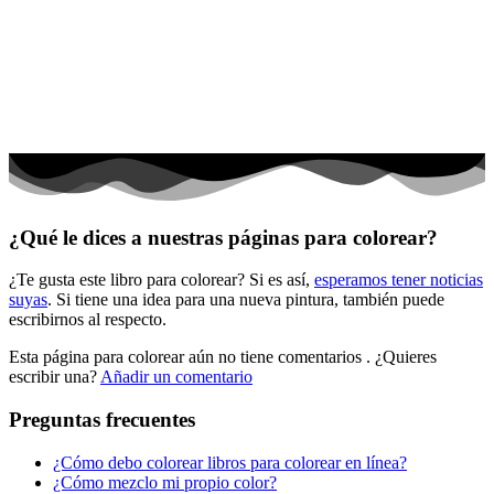
El universo
Flores
Frutas y vegetales
Gente
Halloween y otoño
Invierno y navidad
¿Qué le dices a nuestras páginas para colorear?
Mandalas
¿Te gusta este libro para colorear? Si es así,
esperamos tener noticias
Música e instrumentos musicales
suyas
. Si tiene una idea para una nueva pintura, también puede
escribirnos al respecto.
Peluches y caballos
Esta página para colorear aún no tiene comentarios
. ¿Quieres
Primavera y pascua
escribir una?
Añadir un comentario
San Valentín y amor
Preguntas frecuentes
Transporte
¿Cómo debo colorear libros para colorear en línea?
Verano y vacaciones
¿Cómo mezclo mi propio color?