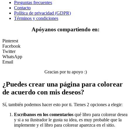
Preguntas frecuentes
Peluches y caballos
Contacto
Política de privacidad (GDPR)
Primavera y pascua
Términos y condiciones
San Valentín y amor
Apóyanos compartiendo en:
Transporte
Pinterest
Verano y vacaciones
Facebook
Twitter
Libros para colorear para niños
WhatsApp
Email
Nezaradené
Gracias por tu apoyo :)
Sin categorizar
¿Puedes crear una página para colorear
de acuerdo con mis deseos?
Sí, también podemos hacer esto por ti. Tienes 2 opciones a elegir:
Escríbanos en los comentarios
qué libro para colorear desea
y si a su ilustrador le gusta su idea, es muy probable que la
implemente y el libro para colorear aparezca en el sitio.