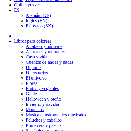
Online puzzle
ES
Alemán (DE)
Inglés (EN)
Eslovaco (SK)
Libros para colorear
Alfabeto y números
Animales y naturaleza
Casa y vida
Cuentos de hadas y hadas
Deporte
Dinosaurios
El universo
Flores
Frutas y vegetales
Gente
Halloween y otoño
Invierno y navidad
Mandalas
Música e instrumentos musicales
Peluches y caballos
Primavera y pascua
San Valentín y amor