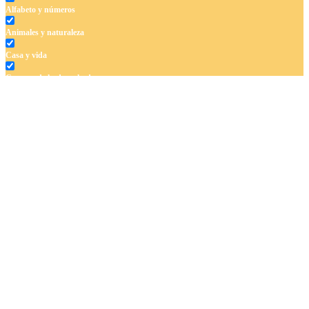
Alfabeto y números
Animales y naturaleza
Casa y vida
Cuentos de hadas y hadas
Deporte
Dinosaurios
El universo
Flores
Frutas y vegetales
Gente
Halloween y otoño
Invierno y navidad
Mandalas
Música e instrumentos musicales