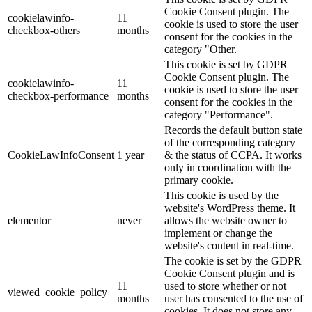
Cookie Consent plugin. The
cookielawinfo-
11
cookie is used to store the user
checkbox-others
months
consent for the cookies in the
category "Other.
This cookie is set by GDPR
Cookie Consent plugin. The
cookielawinfo-
11
cookie is used to store the user
checkbox-performance
months
consent for the cookies in the
category "Performance".
Records the default button state
of the corresponding category
CookieLawInfoConsent
1 year
& the status of CCPA. It works
only in coordination with the
primary cookie.
This cookie is used by the
website's WordPress theme. It
elementor
never
allows the website owner to
implement or change the
website's content in real-time.
The cookie is set by the GDPR
Cookie Consent plugin and is
11
used to store whether or not
viewed_cookie_policy
months
user has consented to the use of
cookies. It does not store any