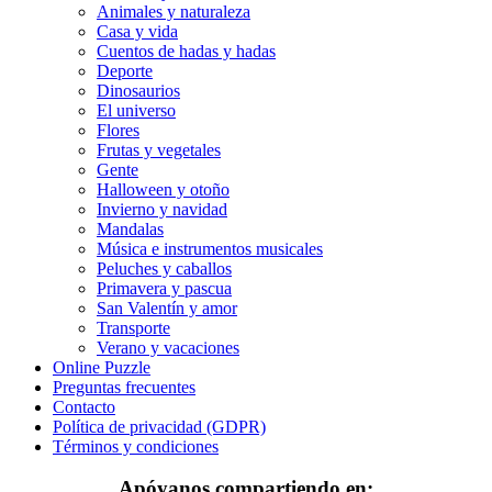
Animales y naturaleza
Casa y vida
Invierno y navidad
Cuentos de hadas y hadas
Mandalas
Deporte
Dinosaurios
Música e instrumentos musicales
El universo
Flores
Peluches y caballos
Frutas y vegetales
Gente
Primavera y pascua
Halloween y otoño
Invierno y navidad
San Valentín y amor
Mandalas
Música e instrumentos musicales
Transporte
Peluches y caballos
Verano y vacaciones
Primavera y pascua
San Valentín y amor
Libros para colorear para niños
Transporte
Verano y vacaciones
Nezaradené
Online Puzzle
Preguntas frecuentes
Sin categorizar
Contacto
Política de privacidad (GDPR)
Términos y condiciones
Apóyanos compartiendo en: