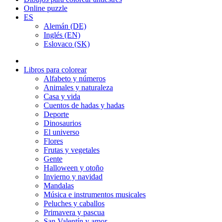
Online puzzle
ES
Alemán (DE)
Inglés (EN)
Eslovaco (SK)
Libros para colorear
Alfabeto y números
Animales y naturaleza
Casa y vida
Cuentos de hadas y hadas
Deporte
Dinosaurios
El universo
Flores
Frutas y vegetales
Gente
Halloween y otoño
Invierno y navidad
Mandalas
Música e instrumentos musicales
Peluches y caballos
Primavera y pascua
San Valentín y amor