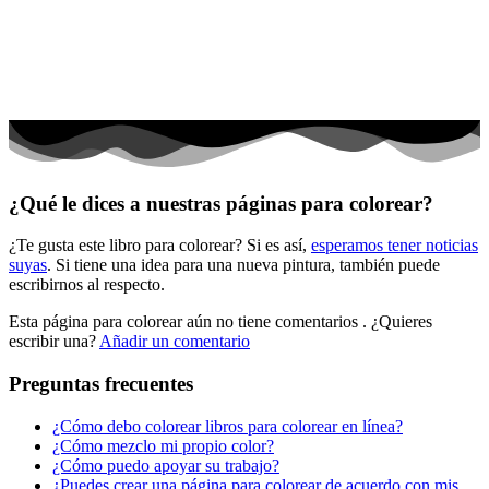
Peluches y caballos
Primavera y pascua
San Valentín y amor
Transporte
Verano y vacaciones
¿Qué le dices a nuestras páginas para colorear?
Libros para colorear para niños
¿Te gusta este libro para colorear? Si es así,
esperamos tener noticias
Nezaradené
suyas
. Si tiene una idea para una nueva pintura, también puede
Sin categorizar
escribirnos al respecto.
Esta página para colorear aún no tiene comentarios
. ¿Quieres
escribir una?
Añadir un comentario
Preguntas frecuentes
¿Cómo debo colorear libros para colorear en línea?
¿Cómo mezclo mi propio color?
¿Cómo puedo apoyar su trabajo?
¿Puedes crear una página para colorear de acuerdo con mis