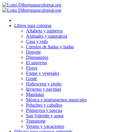
Ir
al
contenido
Libros para colorear
Alfabeto y números
Animales y naturaleza
Casa y vida
Cuentos de hadas y hadas
Deporte
Dinosaurios
El universo
Flores
Frutas y vegetales
Gente
Halloween y otoño
Invierno y navidad
Mandalas
Música e instrumentos musicales
Peluches y caballos
Primavera y pascua
San Valentín y amor
Transporte
Verano y vacaciones
Dibujos para colorear antiestrés