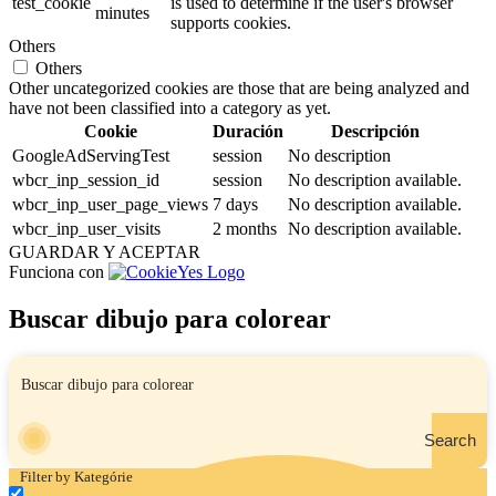
test_cookie
is used to determine if the user's browser
minutes
supports cookies.
Others
Others
Other uncategorized cookies are those that are being analyzed and
have not been classified into a category as yet.
Cookie
Duración
Descripción
GoogleAdServingTest
session
No description
wbcr_inp_session_id
session
No description available.
wbcr_inp_user_page_views
7 days
No description available.
wbcr_inp_user_visits
2 months
No description available.
GUARDAR Y ACEPTAR
Funciona con
Buscar dibujo para colorear
Search
Filter by Kategórie