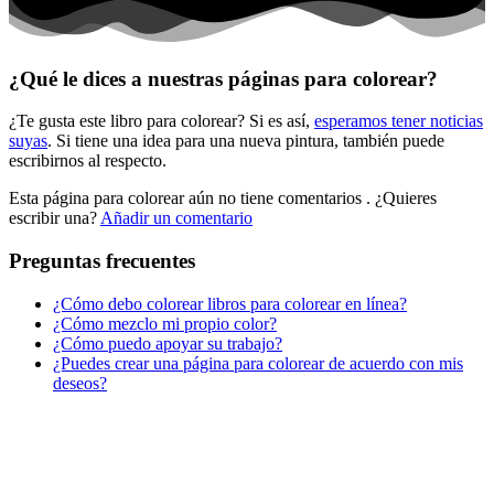
Halloween y otoño
Invierno y navidad
¿Qué le dices a nuestras páginas para colorear?
Mandalas
¿Te gusta este libro para colorear? Si es así,
esperamos tener noticias
Música e instrumentos musicales
suyas
. Si tiene una idea para una nueva pintura, también puede
escribirnos al respecto.
Peluches y caballos
Esta página para colorear aún no tiene comentarios
. ¿Quieres
Primavera y pascua
escribir una?
Añadir un comentario
San Valentín y amor
Preguntas frecuentes
Transporte
¿Cómo debo colorear libros para colorear en línea?
Verano y vacaciones
¿Cómo mezclo mi propio color?
¿Cómo puedo apoyar su trabajo?
Libros para colorear para niños
¿Puedes crear una página para colorear de acuerdo con mis
Nezaradené
deseos?
Sin categorizar