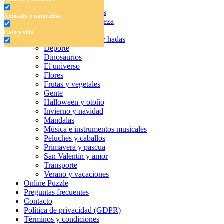
Libros para colorear
Alfabeto y números
Animales y naturaleza
Animales y naturaleza
Casa y vida
Casa y vida
Cuentos de hadas y hadas
Deporte
Cuentos de hadas y hadas
Dinosaurios
Deporte
El universo
Flores
Dinosaurios
Frutas y vegetales
Gente
El universo
Halloween y otoño
Invierno y navidad
Flores
Mandalas
Música e instrumentos musicales
Frutas y vegetales
Peluches y caballos
Primavera y pascua
Gente
San Valentín y amor
Halloween y otoño
Transporte
Verano y vacaciones
Invierno y navidad
Online Puzzle
Preguntas frecuentes
Mandalas
Contacto
Política de privacidad (GDPR)
Música e instrumentos musicales
Términos y condiciones