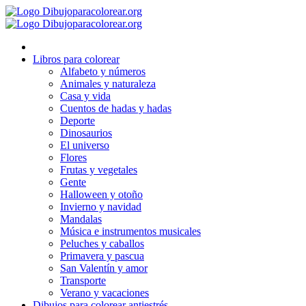
Ir
al
contenido
Libros para colorear
Alfabeto y números
Animales y naturaleza
Casa y vida
Cuentos de hadas y hadas
Deporte
Dinosaurios
El universo
Flores
Frutas y vegetales
Gente
Halloween y otoño
Invierno y navidad
Mandalas
Música e instrumentos musicales
Peluches y caballos
Primavera y pascua
San Valentín y amor
Transporte
Verano y vacaciones
Dibujos para colorear antiestrés