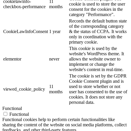
cookielawinfo-
11
cookie is used to store the user
checkbox-performance
months
consent for the cookies in the
category "Performance".
Records the default button state
of the corresponding category
CookieLawInfoConsent
1 year
& the status of CCPA. It works
only in coordination with the
primary cookie.
This cookie is used by the
website's WordPress theme. It
elementor
never
allows the website owner to
implement or change the
website's content in real-time.
The cookie is set by the GDPR
Cookie Consent plugin and is
11
used to store whether or not
viewed_cookie_policy
months
user has consented to the use of
cookies. It does not store any
personal data.
Functional
Functional
Functional cookies help to perform certain functionalities like
sharing the content of the website on social media platforms, collect
feedbacks, and other third-party features.