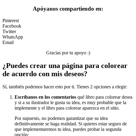
Peluches y caballos
Apóyanos compartiendo en:
Primavera y pascua
Pinterest
San Valentín y amor
Facebook
Twitter
Transporte
WhatsApp
Email
Verano y vacaciones
Gracias por tu apoyo :)
Libros para colorear para niños
¿Puedes crear una página para colorear
Nezaradené
de acuerdo con mis deseos?
Sin categorizar
Sí, también podemos hacer esto por ti. Tienes 2 opciones a elegir:
Escríbanos en los comentarios
qué libro para colorear desea
y si a su ilustrador le gusta su idea, es muy probable que la
implemente y el libro para colorear aparezca en el sitio.
Por supuesto, no podemos garantizar que su idea
definitivamente se haga realidad. Si quieres estar seguro de
que implementaremos tu idea, puedes probar la segunda
opción: