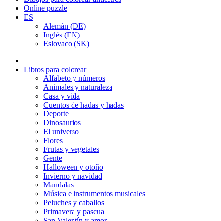
Online puzzle
ES
Alemán (DE)
Inglés (EN)
Eslovaco (SK)
Libros para colorear
Alfabeto y números
Animales y naturaleza
Casa y vida
Cuentos de hadas y hadas
Deporte
Dinosaurios
El universo
Flores
Frutas y vegetales
Gente
Halloween y otoño
Invierno y navidad
Mandalas
Música e instrumentos musicales
Peluches y caballos
Primavera y pascua
San Valentín y amor