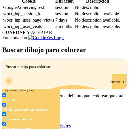
Cookie
Duración
Descripción
GoogleAdServingTest
session
No description
wbcr_inp_session_id
session
No description available.
wbcr_inp_user_page_views
7 days
No description available.
wbcr_inp_user_visits
2 months
No description available.
GUARDAR Y ACEPTAR
Funciona con
Buscar dibujo para colorear
Search
Filter by Kategórie
Ingrese el nombre, el área o el tema del libro para colorear que está
Select all
buscando.
Dibujos para colorear antiestrés
Libros para colorear
Dibujos para colorear antiestrés
Alfabeto y números