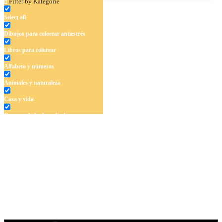
Filter by Kategórie
Select all
Dibujos para colorear antiestrés
Libros para colorear
Alfabeto y números
Animales y naturaleza
Casa y vida
Cuentos de hadas y hadas
Deporte
Dinosaurios
El universo
Flores
Frutas y vegetales
Gente