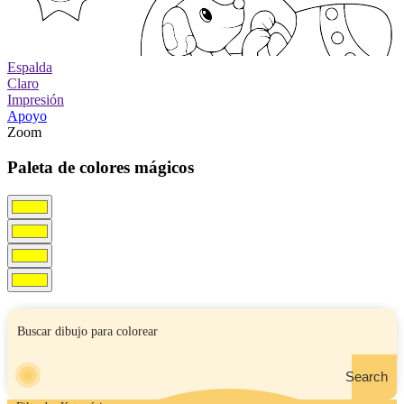
Espalda
Claro
Impresión
Apoyo
Zoom
Paleta de colores mágicos
Search