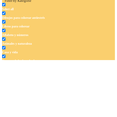
Filter by Kategórie
Select all
Dibujos para colorear antiestrés
Libros para colorear
Alfabeto y números
Animales y naturaleza
Casa y vida
Cuentos de hadas y hadas
Deporte
Dinosaurios
El universo
Flores
Frutas y vegetales
Gente