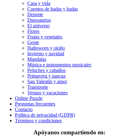
Casa y vida
Invierno y navidad
Cuentos de hadas y hadas
Mandalas
Deporte
Dinosaurios
Música e instrumentos musicales
El universo
Flores
Peluches y caballos
Frutas y vegetales
Gente
Primavera y pascua
Halloween y otoño
Invierno y navidad
San Valentín y amor
Mandalas
Música e instrumentos musicales
Transporte
Peluches y caballos
Verano y vacaciones
Primavera y pascua
San Valentín y amor
Libros para colorear para niños
Transporte
Verano y vacaciones
Nezaradené
Online Puzzle
Preguntas frecuentes
Sin categorizar
Contacto
Política de privacidad (GDPR)
Términos y condiciones
Apóyanos compartiendo en: