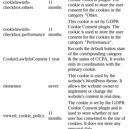
cookielawinfo-
11
cookie is used to store the user
checkbox-others
months
consent for the cookies in the
category "Other.
This cookie is set by GDPR
Cookie Consent plugin. The
cookielawinfo-
11
cookie is used to store the user
checkbox-performance
months
consent for the cookies in the
category "Performance".
Records the default button state
of the corresponding category
CookieLawInfoConsent
1 year
& the status of CCPA. It works
only in coordination with the
primary cookie.
This cookie is used by the
website's WordPress theme. It
elementor
never
allows the website owner to
implement or change the
website's content in real-time.
The cookie is set by the GDPR
Cookie Consent plugin and is
11
used to store whether or not
viewed_cookie_policy
months
user has consented to the use of
cookies. It does not store any
personal data.