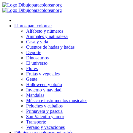
Ir
al
contenido
Libros para colorear
Alfabeto y números
Animales y naturaleza
Casa y vida
Cuentos de hadas y hadas
Deporte
Dinosaurios
El universo
Flores
Frutas y vegetales
Gente
Halloween y otoño
Invierno y navidad
Mandalas
Música e instrumentos musicales
Peluches y caballos
Primavera y pascua
San Valentín y amor
Transporte
Verano y vacaciones
Dibujos para colorear antiestrés