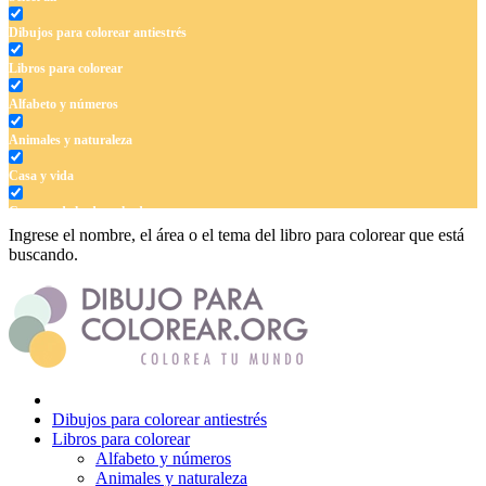
Dibujos para colorear antiestrés
Libros para colorear
Alfabeto y números
Animales y naturaleza
Casa y vida
Cuentos de hadas y hadas
Ingrese el nombre, el área o el tema del libro para colorear que está
Deporte
buscando.
Dinosaurios
El universo
Flores
Frutas y vegetales
Dibujos para colorear antiestrés
Gente
Libros para colorear
Alfabeto y números
Halloween y otoño
Animales y naturaleza