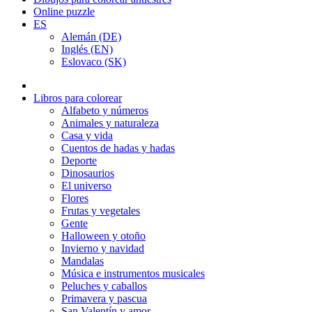
Online puzzle
ES
Alemán (DE)
Inglés (EN)
Eslovaco (SK)
Libros para colorear
Alfabeto y números
Animales y naturaleza
Casa y vida
Cuentos de hadas y hadas
Deporte
Dinosaurios
El universo
Flores
Frutas y vegetales
Gente
Halloween y otoño
Invierno y navidad
Mandalas
Música e instrumentos musicales
Peluches y caballos
Primavera y pascua
San Valentín y amor