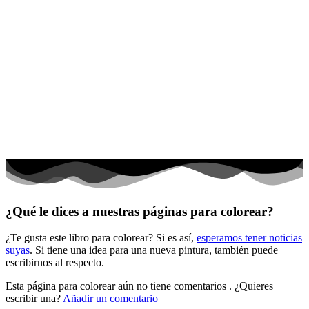
Halloween y otoño
Invierno y navidad
Mandalas
Música e instrumentos musicales
Peluches y caballos
Primavera y pascua
San Valentín y amor
Transporte
Verano y vacaciones
¿Qué le dices a nuestras páginas para colorear?
Libros para colorear para niños
¿Te gusta este libro para colorear? Si es así,
esperamos tener noticias
Nezaradené
suyas
. Si tiene una idea para una nueva pintura, también puede
Sin categorizar
escribirnos al respecto.
Esta página para colorear aún no tiene comentarios
. ¿Quieres
escribir una?
Añadir un comentario