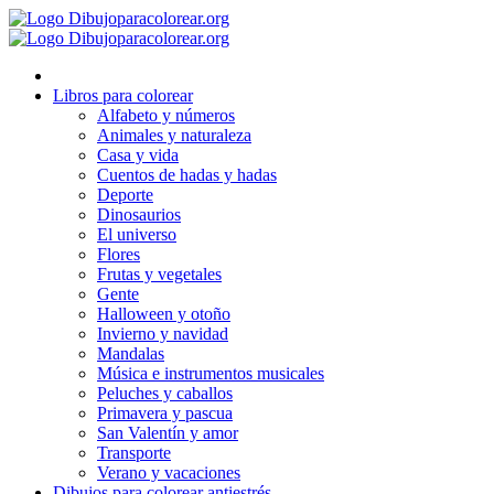
Ir
al
contenido
Libros para colorear
Alfabeto y números
Animales y naturaleza
Casa y vida
Cuentos de hadas y hadas
Deporte
Dinosaurios
El universo
Flores
Frutas y vegetales
Gente
Halloween y otoño
Invierno y navidad
Mandalas
Música e instrumentos musicales
Peluches y caballos
Primavera y pascua
San Valentín y amor
Transporte
Verano y vacaciones
Dibujos para colorear antiestrés