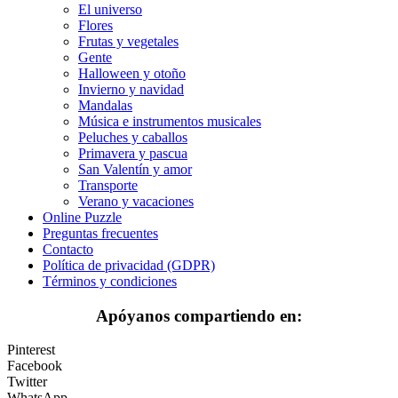
Deporte
El universo
Flores
Dinosaurios
Frutas y vegetales
Gente
El universo
Halloween y otoño
Invierno y navidad
Flores
Mandalas
Música e instrumentos musicales
Frutas y vegetales
Peluches y caballos
Primavera y pascua
Gente
San Valentín y amor
Halloween y otoño
Transporte
Verano y vacaciones
Invierno y navidad
Online Puzzle
Preguntas frecuentes
Mandalas
Contacto
Política de privacidad (GDPR)
Música e instrumentos musicales
Términos y condiciones
Peluches y caballos
Apóyanos compartiendo en:
Primavera y pascua
Pinterest
San Valentín y amor
Facebook
Twitter
Transporte
WhatsApp