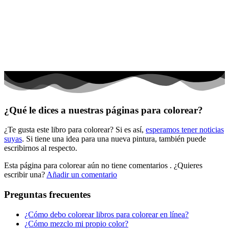
El universo
Flores
Frutas y vegetales
Gente
Halloween y otoño
Invierno y navidad
¿Qué le dices a nuestras páginas para colorear?
Mandalas
¿Te gusta este libro para colorear? Si es así,
esperamos tener noticias
Música e instrumentos musicales
suyas
. Si tiene una idea para una nueva pintura, también puede
escribirnos al respecto.
Peluches y caballos
Esta página para colorear aún no tiene comentarios
. ¿Quieres
Primavera y pascua
escribir una?
Añadir un comentario
San Valentín y amor
Preguntas frecuentes
Transporte
¿Cómo debo colorear libros para colorear en línea?
Verano y vacaciones
¿Cómo mezclo mi propio color?