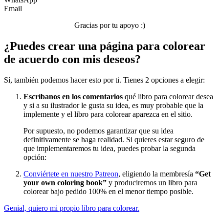
Email
Verano y vacaciones
Gracias por tu apoyo :)
Libros para colorear para niños
¿Puedes crear una página para colorear
Nezaradené
de acuerdo con mis deseos?
Sin categorizar
Sí, también podemos hacer esto por ti. Tienes 2 opciones a elegir:
Escríbanos en los comentarios
qué libro para colorear desea
y si a su ilustrador le gusta su idea, es muy probable que la
implemente y el libro para colorear aparezca en el sitio.
Por supuesto, no podemos garantizar que su idea
definitivamente se haga realidad. Si quieres estar seguro de
que implementaremos tu idea, puedes probar la segunda
opción:
Conviértete en nuestro Patreon
, eligiendo la membresía
“Get
your own coloring book”
y produciremos un libro para
colorear bajo pedido 100% en el menor tiempo posible.
Genial, quiero mi propio libro para colorear.