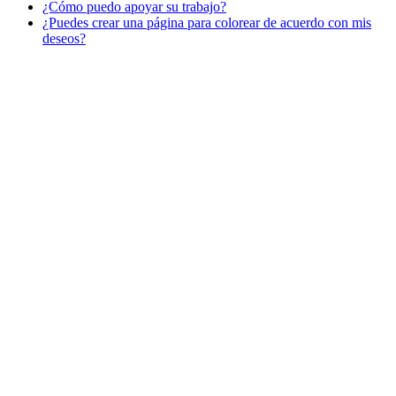
¿Cómo puedo apoyar su trabajo?
Libros para colorear para niños
¿Puedes crear una página para colorear de acuerdo con mis
Nezaradené
deseos?
Sin categorizar