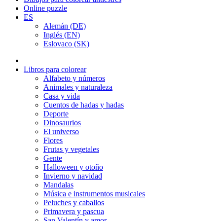
Online puzzle
ES
Alemán (DE)
Inglés (EN)
Eslovaco (SK)
Libros para colorear
Alfabeto y números
Animales y naturaleza
Casa y vida
Cuentos de hadas y hadas
Deporte
Dinosaurios
El universo
Flores
Frutas y vegetales
Gente
Halloween y otoño
Invierno y navidad
Mandalas
Música e instrumentos musicales
Peluches y caballos
Primavera y pascua
San Valentín y amor