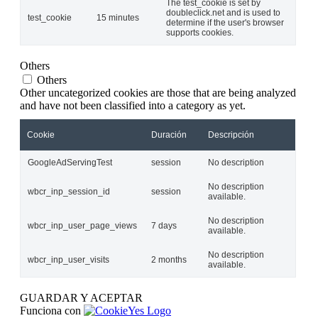
The test_cookie is set by
doubleclick.net and is used to
test_cookie
15 minutes
determine if the user's browser
supports cookies.
Others
Others
Other uncategorized cookies are those that are being analyzed
and have not been classified into a category as yet.
Cookie
Duración
Descripción
GoogleAdServingTest
session
No description
No description
wbcr_inp_session_id
session
available.
No description
wbcr_inp_user_page_views
7 days
available.
No description
wbcr_inp_user_visits
2 months
available.
GUARDAR Y ACEPTAR
Funciona con