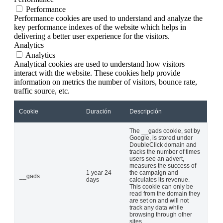
Performance
Performance cookies are used to understand and analyze the
key performance indexes of the website which helps in
delivering a better user experience for the visitors.
Analytics
Analytics
Analytical cookies are used to understand how visitors
interact with the website. These cookies help provide
information on metrics the number of visitors, bounce rate,
traffic source, etc.
Cookie
Duración
Descripción
The __gads cookie, set by
Google, is stored under
DoubleClick domain and
tracks the number of times
users see an advert,
measures the success of
1 year 24
the campaign and
__gads
days
calculates its revenue.
This cookie can only be
read from the domain they
are set on and will not
track any data while
browsing through other
sites.