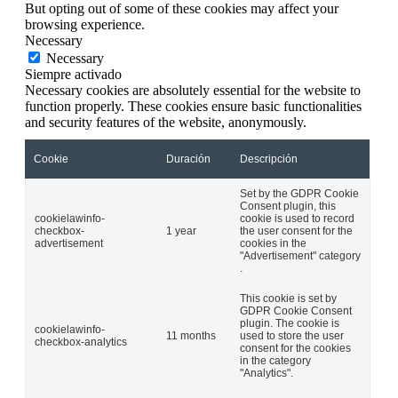
But opting out of some of these cookies may affect your
browsing experience.
Necessary
Necessary
Siempre activado
Necessary cookies are absolutely essential for the website to
function properly. These cookies ensure basic functionalities
and security features of the website, anonymously.
Cookie
Duración
Descripción
Set by the GDPR Cookie
Consent plugin, this
cookielawinfo-
cookie is used to record
checkbox-
1 year
the user consent for the
advertisement
cookies in the
"Advertisement" category
.
This cookie is set by
GDPR Cookie Consent
plugin. The cookie is
cookielawinfo-
11 months
used to store the user
checkbox-analytics
consent for the cookies
in the category
"Analytics".