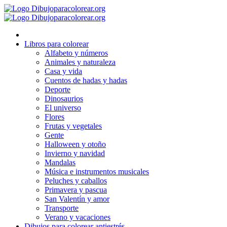
Ir
al
contenido
Libros para colorear
Alfabeto y números
Animales y naturaleza
Casa y vida
Cuentos de hadas y hadas
Deporte
Dinosaurios
El universo
Flores
Frutas y vegetales
Gente
Halloween y otoño
Invierno y navidad
Mandalas
Música e instrumentos musicales
Peluches y caballos
Primavera y pascua
San Valentín y amor
Transporte
Verano y vacaciones
Dibujos para colorear antiestrés