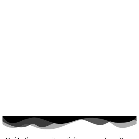
El universo
Flores
Frutas y vegetales
Gente
Halloween y otoño
Invierno y navidad
Mandalas
Música e instrumentos musicales
Peluches y caballos
Primavera y pascua
San Valentín y amor
Transporte
Verano y vacaciones