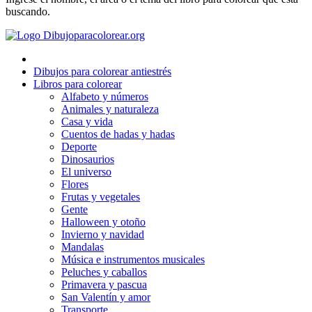
Deporte
buscando.
Dinosaurios
El universo
Dibujos para colorear antiestrés
Flores
Libros para colorear
Alfabeto y números
Frutas y vegetales
Animales y naturaleza
Casa y vida
Gente
Cuentos de hadas y hadas
Halloween y otoño
Deporte
Dinosaurios
Invierno y navidad
El universo
Flores
Mandalas
Frutas y vegetales
Gente
Música e instrumentos musicales
Halloween y otoño
Invierno y navidad
Peluches y caballos
Mandalas
Música e instrumentos musicales
Primavera y pascua
Peluches y caballos
San Valentín y amor
Primavera y pascua
San Valentín y amor
Transporte
Transporte