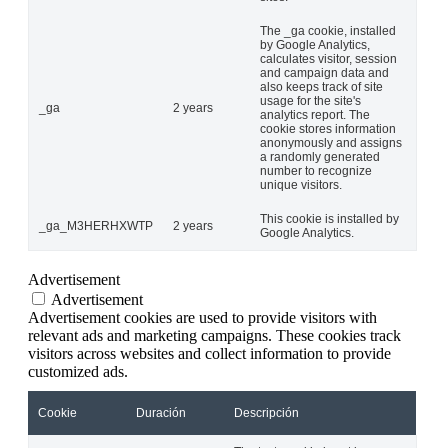
The _ga cookie, installed
by Google Analytics,
calculates visitor, session
and campaign data and
also keeps track of site
usage for the site's
_ga
2 years
analytics report. The
cookie stores information
anonymously and assigns
a randomly generated
number to recognize
unique visitors.
This cookie is installed by
_ga_M3HERHXWTP
2 years
Google Analytics.
Advertisement
Advertisement
Advertisement cookies are used to provide visitors with
relevant ads and marketing campaigns. These cookies track
visitors across websites and collect information to provide
customized ads.
Cookie
Duración
Descripción