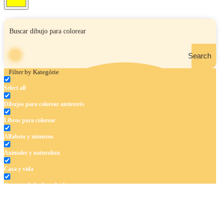
Search
Filter by Kategórie
Select all
Dibujos para colorear antiestrés
Libros para colorear
Alfabeto y números
Animales y naturaleza
Casa y vida
Cuentos de hadas y hadas
Deporte
Dinosaurios