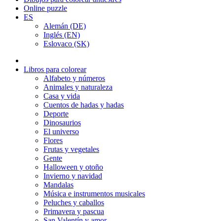
Online puzzle
ES
Alemán (DE)
Inglés (EN)
Eslovaco (SK)
Libros para colorear
Alfabeto y números
Animales y naturaleza
Casa y vida
Cuentos de hadas y hadas
Deporte
Dinosaurios
El universo
Flores
Frutas y vegetales
Gente
Halloween y otoño
Invierno y navidad
Mandalas
Música e instrumentos musicales
Peluches y caballos
Primavera y pascua
San Valentín y amor