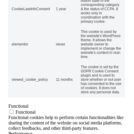
button state of the
corresponding category
CookieLawInfoConsent
1 year
& the status of CCPA. It
works only in
coordination with the
primary cookie.
This cookie is used by
the website's WordPress
theme. It allows the
elementor
never
website owner to
implement or change the
website's content in real-
time.
The cookie is set by the
GDPR Cookie Consent
plugin and is used to
viewed_cookie_policy
11 months
store whether or not user
has consented to the use
of cookies. It does not
store any personal data.
Functional
Functional
Functional cookies help to perform certain functionalities like
sharing the content of the website on social media platforms,
collect feedbacks, and other third-party features.
Performance