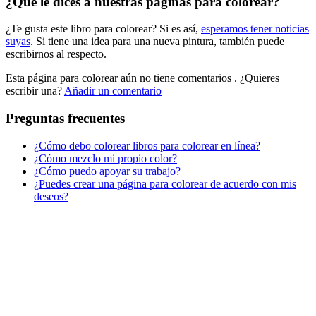
¿Qué le dices a nuestras páginas para colorear?
Libros para colorear para niños
¿Te gusta este libro para colorear? Si es así,
esperamos tener noticias
Nezaradené
suyas
. Si tiene una idea para una nueva pintura, también puede
Sin categorizar
escribirnos al respecto.
Esta página para colorear aún no tiene comentarios
. ¿Quieres
escribir una?
Añadir un comentario
Preguntas frecuentes
¿Cómo debo colorear libros para colorear en línea?
¿Cómo mezclo mi propio color?
¿Cómo puedo apoyar su trabajo?
¿Puedes crear una página para colorear de acuerdo con mis
deseos?