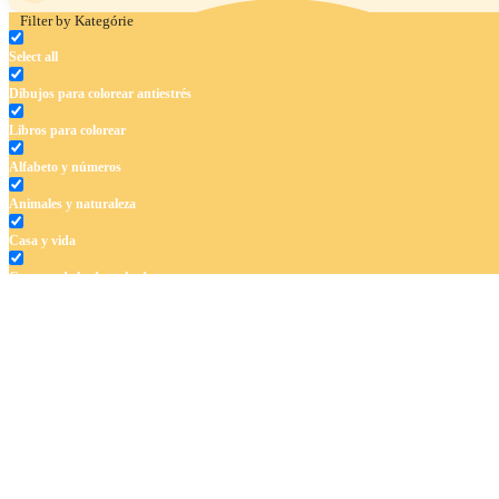
Filter by Kategórie
Select all
Dibujos para colorear antiestrés
Libros para colorear
Alfabeto y números
Animales y naturaleza
Casa y vida
Cuentos de hadas y hadas
Deporte
Dinosaurios
El universo
Flores
Frutas y vegetales
Gente