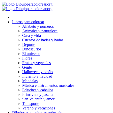
Ir
al
contenido
Libros para colorear
Alfabeto y números
Animales y naturaleza
Casa y vida
Cuentos de hadas y hadas
Deporte
Dinosaurios
El universo
Flores
Frutas y vegetales
Gente
Halloween y otoño
Invierno y navidad
Mandalas
Música e instrumentos musicales
Peluches y caballos
Primavera y pascua
San Valentín y amor
Transporte
Verano y vacaciones
Dibujos para colorear antiestrés