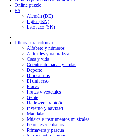
Online puzzle
ES
Alemán (DE)
Inglés (EN)
Eslovaco (SK)
Libros para colorear
Alfabeto y números
Animales y naturaleza
Casa y vida
Cuentos de hadas y hadas
Deporte
Dinosaurios
El universo
Flores
Frutas y vegetales
Gente
Halloween y otoño
Invierno y navidad
Mandalas
Música e instrumentos musicales
Peluches y caballos
Primavera y pascua
San Valentín y amor