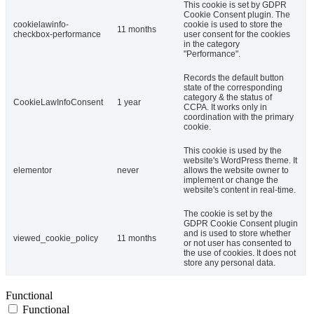
This cookie is set by GDPR
Cookie Consent plugin. The
cookielawinfo-
cookie is used to store the
11 months
checkbox-performance
user consent for the cookies
in the category
"Performance".
Records the default button
state of the corresponding
category & the status of
CookieLawInfoConsent
1 year
CCPA. It works only in
coordination with the primary
cookie.
This cookie is used by the
website's WordPress theme. It
elementor
never
allows the website owner to
implement or change the
website's content in real-time.
The cookie is set by the
GDPR Cookie Consent plugin
and is used to store whether
viewed_cookie_policy
11 months
or not user has consented to
the use of cookies. It does not
store any personal data.
Functional
Functional