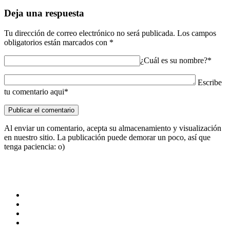
Deja una respuesta
Tu dirección de correo electrónico no será publicada.
Los campos
obligatorios están marcados con
*
¿Cuál es su nombre?*
Escribe
tu comentario aqui*
Al enviar un comentario, acepta su almacenamiento y visualización
en nuestro sitio. La publicación puede demorar un poco, así que
tenga paciencia: o)
© 2025 Dibujoparacolorear.org | Creado por
Pietro Media
Preguntas frecuentes
Contacto
Política de privacidad (GDPR)