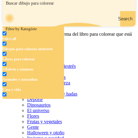
Search
Filter by Kategórie
Ingrese el nombre, el área o el tema del libro para colorear que está
Select all
buscando.
Dibujos para colorear antiestrés
Libros para colorear
Dibujos para colorear antiestrés
Alfabeto y números
Libros para colorear
Alfabeto y números
Animales y naturaleza
Animales y naturaleza
Casa y vida
Casa y vida
Cuentos de hadas y hadas
Deporte
Cuentos de hadas y hadas
Dinosaurios
Deporte
El universo
Flores
Dinosaurios
Frutas y vegetales
Gente
El universo
Halloween y otoño