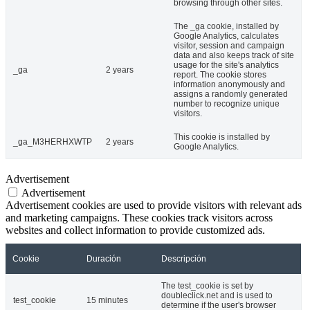
browsing through other sites.
The _ga cookie, installed by
Google Analytics, calculates
visitor, session and campaign
data and also keeps track of site
usage for the site's analytics
_ga
2 years
report. The cookie stores
information anonymously and
assigns a randomly generated
number to recognize unique
visitors.
This cookie is installed by
_ga_M3HERHXWTP
2 years
Google Analytics.
Advertisement
Advertisement
Advertisement cookies are used to provide visitors with relevant ads
and marketing campaigns. These cookies track visitors across
websites and collect information to provide customized ads.
Cookie
Duración
Descripción
The test_cookie is set by
doubleclick.net and is used to
test_cookie
15 minutes
determine if the user's browser