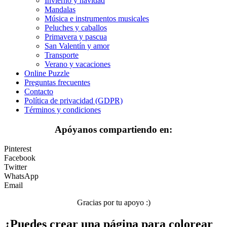
Invierno y navidad
Flores
Mandalas
Música e instrumentos musicales
Frutas y vegetales
Peluches y caballos
Primavera y pascua
Gente
San Valentín y amor
Halloween y otoño
Transporte
Verano y vacaciones
Invierno y navidad
Online Puzzle
Preguntas frecuentes
Mandalas
Contacto
Política de privacidad (GDPR)
Música e instrumentos musicales
Términos y condiciones
Peluches y caballos
Apóyanos compartiendo en:
Primavera y pascua
Pinterest
San Valentín y amor
Facebook
Twitter
Transporte
WhatsApp
Email
Verano y vacaciones
Gracias por tu apoyo :)
Libros para colorear para niños
¿Puedes crear una página para colorear
Nezaradené