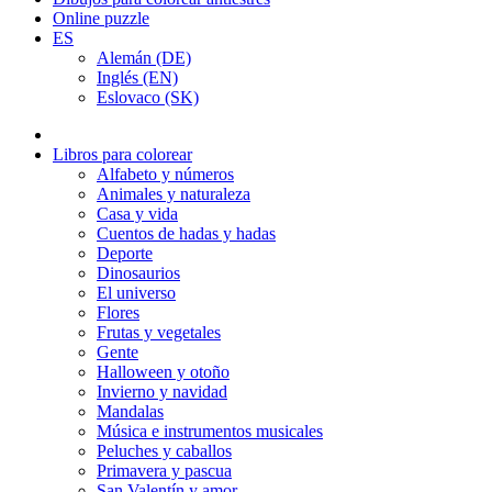
Online puzzle
ES
Alemán (DE)
Inglés (EN)
Eslovaco (SK)
Libros para colorear
Alfabeto y números
Animales y naturaleza
Casa y vida
Cuentos de hadas y hadas
Deporte
Dinosaurios
El universo
Flores
Frutas y vegetales
Gente
Halloween y otoño
Invierno y navidad
Mandalas
Música e instrumentos musicales
Peluches y caballos
Primavera y pascua
San Valentín y amor