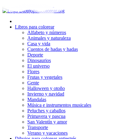
Ir
al
contenido
Libros para colorear
Alfabeto y números
Animales y naturaleza
Casa y vida
Cuentos de hadas y hadas
Deporte
Dinosaurios
El universo
Flores
Frutas y vegetales
Gente
Halloween y otoño
Invierno y navidad
Mandalas
Música e instrumentos musicales
Peluches y caballos
Primavera y pascua
San Valentín y amor
Transporte
Verano y vacaciones
Dibujos para colorear antiestrés