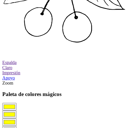
Espalda
Claro
Impresión
Apoyo
Zoom
Paleta de colores mágicos