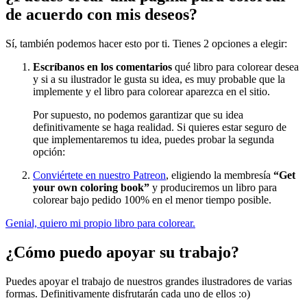
de acuerdo con mis deseos?
Sin categorizar
Sí, también podemos hacer esto por ti. Tienes 2 opciones a elegir:
Escríbanos en los comentarios
qué libro para colorear desea
y si a su ilustrador le gusta su idea, es muy probable que la
implemente y el libro para colorear aparezca en el sitio.
Por supuesto, no podemos garantizar que su idea
definitivamente se haga realidad. Si quieres estar seguro de
que implementaremos tu idea, puedes probar la segunda
opción:
Conviértete en nuestro Patreon
, eligiendo la membresía
“Get
your own coloring book”
y produciremos un libro para
colorear bajo pedido 100% en el menor tiempo posible.
Genial, quiero mi propio libro para colorear.
¿Cómo puedo apoyar su trabajo?
Puedes apoyar el trabajo de nuestros grandes ilustradores de varias
formas. Definitivamente disfrutarán cada uno de ellos :o)