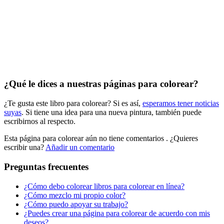
El universo
Flores
Frutas y vegetales
Gente
Halloween y otoño
¿Qué le dices a nuestras páginas para colorear?
Invierno y navidad
¿Te gusta este libro para colorear? Si es así,
esperamos tener noticias
suyas
. Si tiene una idea para una nueva pintura, también puede
Mandalas
escribirnos al respecto.
Música e instrumentos musicales
Esta página para colorear aún no tiene comentarios
. ¿Quieres
Peluches y caballos
escribir una?
Añadir un comentario
Primavera y pascua
Preguntas frecuentes
San Valentín y amor
¿Cómo debo colorear libros para colorear en línea?
¿Cómo mezclo mi propio color?
Transporte
¿Cómo puedo apoyar su trabajo?
Verano y vacaciones
¿Puedes crear una página para colorear de acuerdo con mis
deseos?