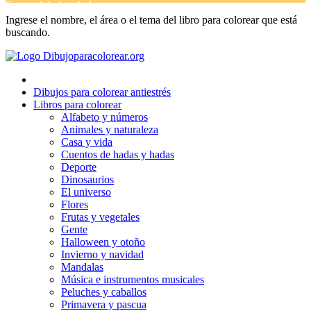
Cuentos de hadas y hadas
Ingrese el nombre, el área o el tema del libro para colorear que está
Deporte
buscando.
Dinosaurios
El universo
Dibujos para colorear antiestrés
Flores
Libros para colorear
Alfabeto y números
Frutas y vegetales
Animales y naturaleza
Casa y vida
Gente
Cuentos de hadas y hadas
Halloween y otoño
Deporte
Dinosaurios
Invierno y navidad
El universo
Flores
Mandalas
Frutas y vegetales
Gente
Música e instrumentos musicales
Halloween y otoño
Invierno y navidad
Peluches y caballos
Mandalas
Música e instrumentos musicales
Primavera y pascua
Peluches y caballos
San Valentín y amor
Primavera y pascua