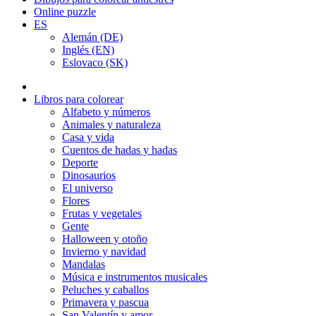
Online puzzle
ES
Alemán (DE)
Inglés (EN)
Eslovaco (SK)
Libros para colorear
Alfabeto y números
Animales y naturaleza
Casa y vida
Cuentos de hadas y hadas
Deporte
Dinosaurios
El universo
Flores
Frutas y vegetales
Gente
Halloween y otoño
Invierno y navidad
Mandalas
Música e instrumentos musicales
Peluches y caballos
Primavera y pascua
San Valentín y amor