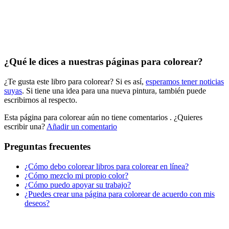
Peluches y caballos
Primavera y pascua
San Valentín y amor
Transporte
¿Qué le dices a nuestras páginas para colorear?
Verano y vacaciones
¿Te gusta este libro para colorear? Si es así,
esperamos tener noticias
Libros para colorear para niños
suyas
. Si tiene una idea para una nueva pintura, también puede
escribirnos al respecto.
Nezaradené
Esta página para colorear aún no tiene comentarios
. ¿Quieres
Sin categorizar
escribir una?
Añadir un comentario
Preguntas frecuentes
¿Cómo debo colorear libros para colorear en línea?
¿Cómo mezclo mi propio color?
¿Cómo puedo apoyar su trabajo?
¿Puedes crear una página para colorear de acuerdo con mis
deseos?