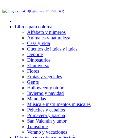
Ir
al
contenido
Libros para colorear
Alfabeto y números
Animales y naturaleza
Casa y vida
Cuentos de hadas y hadas
Deporte
Dinosaurios
El universo
Flores
Frutas y vegetales
Gente
Halloween y otoño
Invierno y navidad
Mandalas
Música e instrumentos musicales
Peluches y caballos
Primavera y pascua
San Valentín y amor
Transporte
Verano y vacaciones
Dibujos para colorear antiestrés