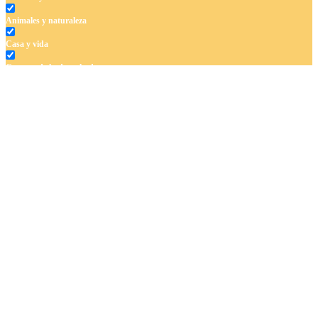
Animales y naturaleza
Casa y vida
Cuentos de hadas y hadas
Deporte
Dinosaurios
El universo
Flores
Frutas y vegetales
Gente
Halloween y otoño
Invierno y navidad
Mandalas
Música e instrumentos musicales