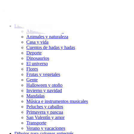
Ir
al
contenido
Libros para colorear
Alfabeto y números
Animales y naturaleza
Casa y vida
Cuentos de hadas y hadas
Deporte
Dinosaurios
El universo
Flores
Frutas y vegetales
Gente
Halloween y otoño
Invierno y navidad
Mandalas
Música e instrumentos musicales
Peluches y caballos
Primavera y pascua
San Valentín y amor
Transporte
Verano y vacaciones
Dibujos para colorear antiestrés