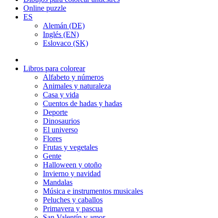
Online puzzle
ES
Alemán (DE)
Inglés (EN)
Eslovaco (SK)
Libros para colorear
Alfabeto y números
Animales y naturaleza
Casa y vida
Cuentos de hadas y hadas
Deporte
Dinosaurios
El universo
Flores
Frutas y vegetales
Gente
Halloween y otoño
Invierno y navidad
Mandalas
Música e instrumentos musicales
Peluches y caballos
Primavera y pascua
San Valentín y amor