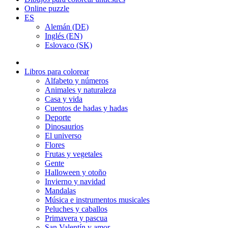
Online puzzle
ES
Alemán (DE)
Inglés (EN)
Eslovaco (SK)
Libros para colorear
Alfabeto y números
Animales y naturaleza
Casa y vida
Cuentos de hadas y hadas
Deporte
Dinosaurios
El universo
Flores
Frutas y vegetales
Gente
Halloween y otoño
Invierno y navidad
Mandalas
Música e instrumentos musicales
Peluches y caballos
Primavera y pascua
San Valentín y amor