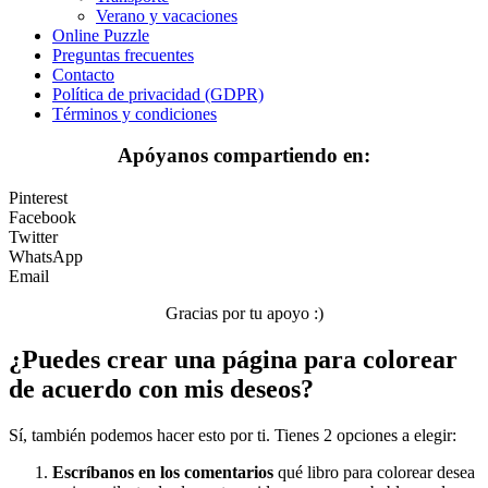
Verano y vacaciones
Invierno y navidad
Online Puzzle
Preguntas frecuentes
Mandalas
Contacto
Política de privacidad (GDPR)
Música e instrumentos musicales
Términos y condiciones
Peluches y caballos
Apóyanos compartiendo en:
Primavera y pascua
Pinterest
San Valentín y amor
Facebook
Twitter
Transporte
WhatsApp
Email
Verano y vacaciones
Gracias por tu apoyo :)
Libros para colorear para niños
¿Puedes crear una página para colorear
Nezaradené
de acuerdo con mis deseos?
Sin categorizar
Sí, también podemos hacer esto por ti. Tienes 2 opciones a elegir:
Escríbanos en los comentarios
qué libro para colorear desea