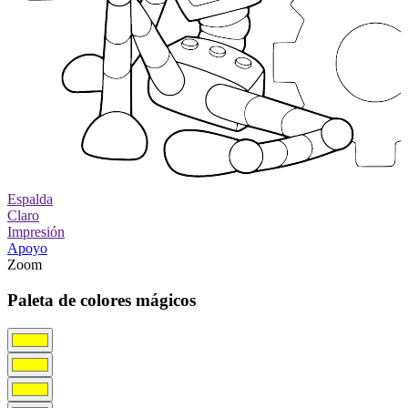
Espalda
Claro
Impresión
Apoyo
Zoom
Paleta de colores mágicos