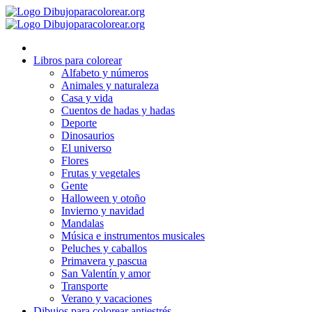
Ir
al
contenido
Libros para colorear
Alfabeto y números
Animales y naturaleza
Casa y vida
Cuentos de hadas y hadas
Deporte
Dinosaurios
El universo
Flores
Frutas y vegetales
Gente
Halloween y otoño
Invierno y navidad
Mandalas
Música e instrumentos musicales
Peluches y caballos
Primavera y pascua
San Valentín y amor
Transporte
Verano y vacaciones
Dibujos para colorear antiestrés