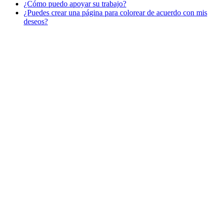
¿Cómo puedo apoyar su trabajo?
Libros para colorear para niños
¿Puedes crear una página para colorear de acuerdo con mis
Nezaradené
deseos?
Sin categorizar