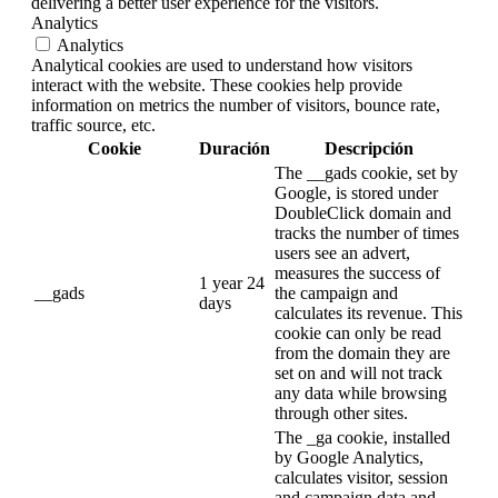
delivering a better user experience for the visitors.
Analytics
Analytics
Analytical cookies are used to understand how visitors
interact with the website. These cookies help provide
information on metrics the number of visitors, bounce rate,
traffic source, etc.
Cookie
Duración
Descripción
The __gads cookie, set by
Google, is stored under
DoubleClick domain and
tracks the number of times
users see an advert,
measures the success of
1 year 24
__gads
the campaign and
days
calculates its revenue. This
cookie can only be read
from the domain they are
set on and will not track
any data while browsing
through other sites.
The _ga cookie, installed
by Google Analytics,
calculates visitor, session
and campaign data and