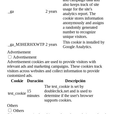
also keeps track of site
usage for the site's
_ga
2 years
analytics report. The
cookie stores information
anonymously and assigns
a randomly generated
number to recognize
unique visitors.
This cookie is installed by
_ga_M3HERHXWTP
2 years
Google Analytics.
Advertisement
Advertisement
Advertisement cookies are used to provide visitors with
relevant ads and marketing campaigns. These cookies track
visitors across websites and collect information to provide
customized ads.
Cookie
Duración
Descripción
The test_cookie is set by
15
doubleclick.net and is used to
test_cookie
minutes
determine if the user's browser
supports cookies.
Others
Others