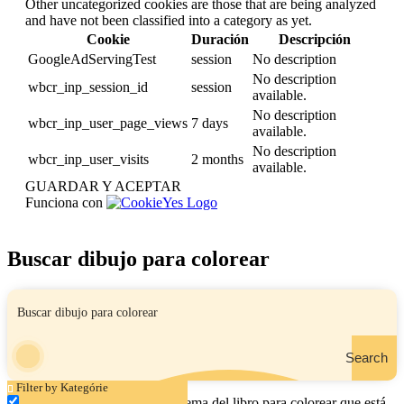
Other uncategorized cookies are those that are being analyzed
and have not been classified into a category as yet.
Cookie
Duración
Descripción
GoogleAdServingTest
session
No description
No description
wbcr_inp_session_id
session
available.
No description
wbcr_inp_user_page_views
7 days
available.
No description
wbcr_inp_user_visits
2 months
available.
GUARDAR Y ACEPTAR
Funciona con
Buscar dibujo para colorear
Search
Filter by Kategórie
Ingrese el nombre, el área o el tema del libro para colorear que está