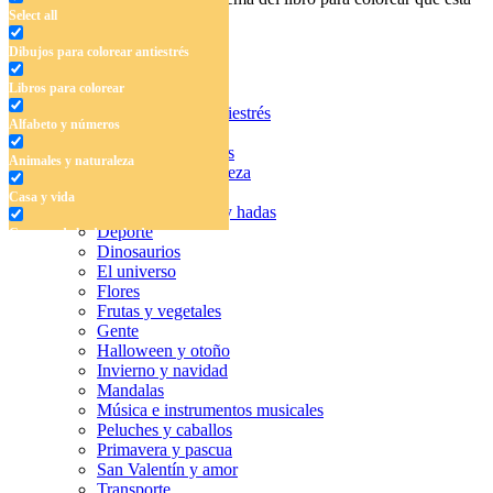
Select all
buscando.
Dibujos para colorear antiestrés
Libros para colorear
Dibujos para colorear antiestrés
Alfabeto y números
Libros para colorear
Alfabeto y números
Animales y naturaleza
Animales y naturaleza
Casa y vida
Casa y vida
Cuentos de hadas y hadas
Deporte
Cuentos de hadas y hadas
Dinosaurios
Deporte
El universo
Flores
Dinosaurios
Frutas y vegetales
Gente
El universo
Halloween y otoño
Invierno y navidad
Flores
Mandalas
Música e instrumentos musicales
Frutas y vegetales
Peluches y caballos
Primavera y pascua
Gente
San Valentín y amor
Halloween y otoño
Transporte