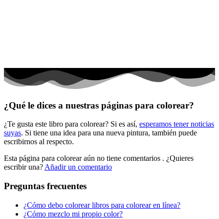
El universo
Flores
Frutas y vegetales
Gente
Halloween y otoño
Invierno y navidad
¿Qué le dices a nuestras páginas para colorear?
Mandalas
¿Te gusta este libro para colorear? Si es así,
esperamos tener noticias
Música e instrumentos musicales
suyas
. Si tiene una idea para una nueva pintura, también puede
escribirnos al respecto.
Peluches y caballos
Esta página para colorear aún no tiene comentarios
. ¿Quieres
Primavera y pascua
escribir una?
Añadir un comentario
San Valentín y amor
Preguntas frecuentes
Transporte
¿Cómo debo colorear libros para colorear en línea?
Verano y vacaciones
¿Cómo mezclo mi propio color?