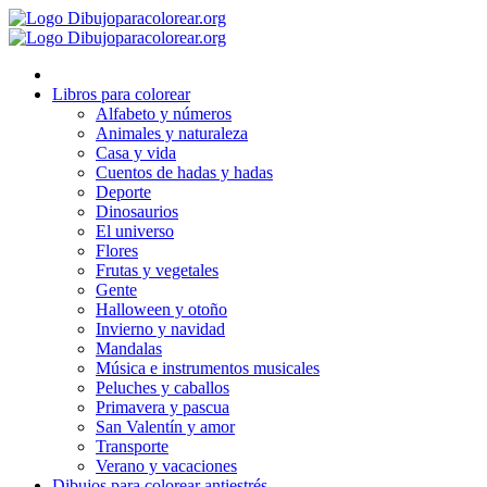
Ir
al
contenido
Libros para colorear
Alfabeto y números
Animales y naturaleza
Casa y vida
Cuentos de hadas y hadas
Deporte
Dinosaurios
El universo
Flores
Frutas y vegetales
Gente
Halloween y otoño
Invierno y navidad
Mandalas
Música e instrumentos musicales
Peluches y caballos
Primavera y pascua
San Valentín y amor
Transporte
Verano y vacaciones
Dibujos para colorear antiestrés