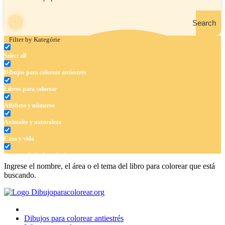
Search
Filter by Kategórie
Select all
Dibujos para colorear antiestrés
Libros para colorear
Alfabeto y números
Animales y naturaleza
Casa y vida
Cuentos de hadas y hadas
Ingrese el nombre, el área o el tema del libro para colorear que está
Deporte
buscando.
Dinosaurios
El universo
Dibujos para colorear antiestrés
Flores