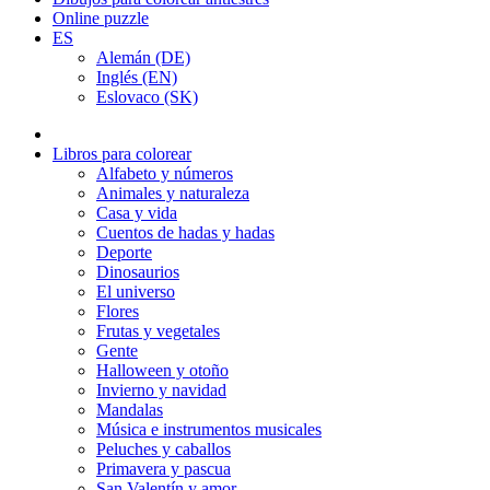
Online puzzle
ES
Alemán (DE)
Inglés (EN)
Eslovaco (SK)
Libros para colorear
Alfabeto y números
Animales y naturaleza
Casa y vida
Cuentos de hadas y hadas
Deporte
Dinosaurios
El universo
Flores
Frutas y vegetales
Gente
Halloween y otoño
Invierno y navidad
Mandalas
Música e instrumentos musicales
Peluches y caballos
Primavera y pascua
San Valentín y amor