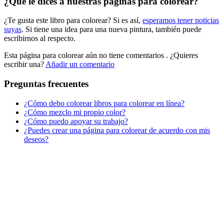
¿Qué le dices a nuestras páginas para colorear?
Libros para colorear para niños
¿Te gusta este libro para colorear? Si es así,
esperamos tener noticias
Nezaradené
suyas
. Si tiene una idea para una nueva pintura, también puede
Sin categorizar
escribirnos al respecto.
Esta página para colorear aún no tiene comentarios
. ¿Quieres
escribir una?
Añadir un comentario
Preguntas frecuentes
¿Cómo debo colorear libros para colorear en línea?
¿Cómo mezclo mi propio color?
¿Cómo puedo apoyar su trabajo?
¿Puedes crear una página para colorear de acuerdo con mis
deseos?