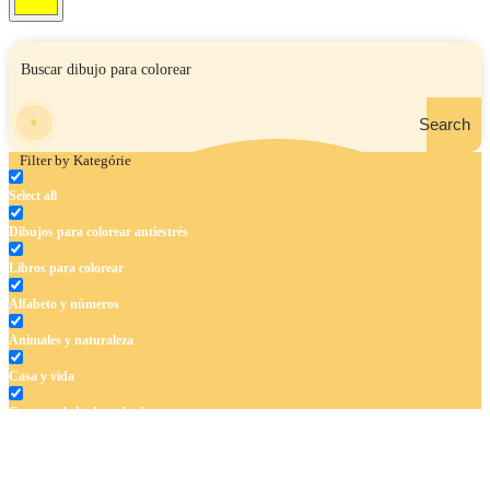
Search
Filter by Kategórie
Select all
Dibujos para colorear antiestrés
Libros para colorear
Alfabeto y números
Animales y naturaleza
Casa y vida
Cuentos de hadas y hadas
Deporte
Dinosaurios