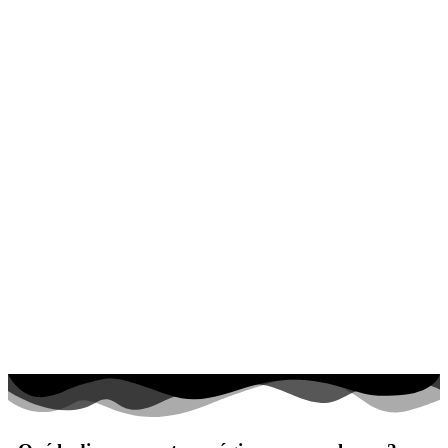
El universo
Flores
Frutas y vegetales
Gente
Halloween y otoño
Invierno y navidad
Mandalas
Música e instrumentos musicales
Peluches y caballos
Primavera y pascua
San Valentín y amor
Transporte
Verano y vacaciones