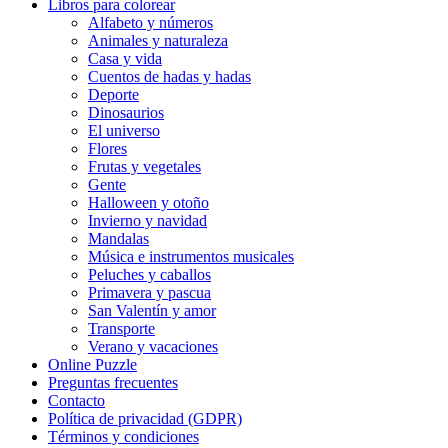
Libros para colorear
Alfabeto y números
Frutas y vegetales
Animales y naturaleza
Casa y vida
Gente
Cuentos de hadas y hadas
Halloween y otoño
Deporte
Dinosaurios
Invierno y navidad
El universo
Flores
Mandalas
Frutas y vegetales
Gente
Música e instrumentos musicales
Halloween y otoño
Invierno y navidad
Peluches y caballos
Mandalas
Música e instrumentos musicales
Primavera y pascua
Peluches y caballos
San Valentín y amor
Primavera y pascua
San Valentín y amor
Transporte
Transporte
Verano y vacaciones
Verano y vacaciones
Online Puzzle
Preguntas frecuentes
Libros para colorear para niños
Contacto
Política de privacidad (GDPR)
Nezaradené
Términos y condiciones