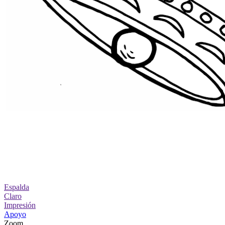
Espalda
Claro
Impresión
Apoyo
Zoom