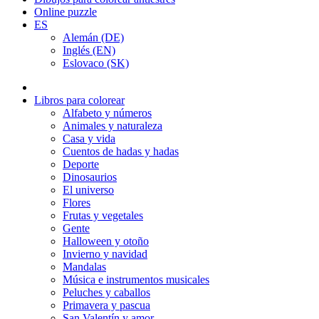
Online puzzle
ES
Alemán (DE)
Inglés (EN)
Eslovaco (SK)
Libros para colorear
Alfabeto y números
Animales y naturaleza
Casa y vida
Cuentos de hadas y hadas
Deporte
Dinosaurios
El universo
Flores
Frutas y vegetales
Gente
Halloween y otoño
Invierno y navidad
Mandalas
Música e instrumentos musicales
Peluches y caballos
Primavera y pascua
San Valentín y amor