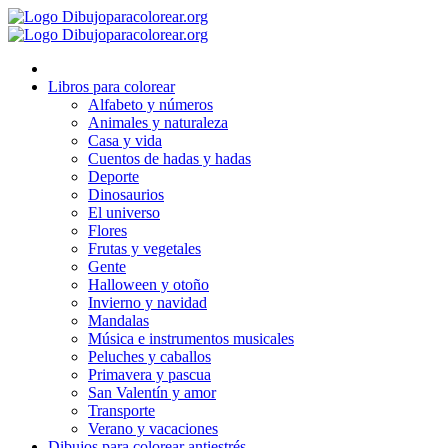
Ir
al
contenido
Libros para colorear
Alfabeto y números
Animales y naturaleza
Casa y vida
Cuentos de hadas y hadas
Deporte
Dinosaurios
El universo
Flores
Frutas y vegetales
Gente
Halloween y otoño
Invierno y navidad
Mandalas
Música e instrumentos musicales
Peluches y caballos
Primavera y pascua
San Valentín y amor
Transporte
Verano y vacaciones
Dibujos para colorear antiestrés