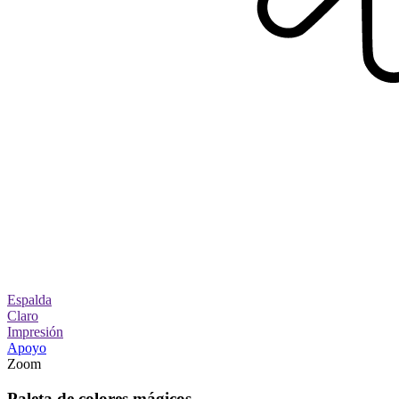
Espalda
Claro
Impresión
Apoyo
Zoom
Paleta de colores mágicos