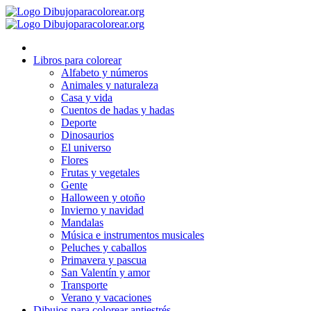
Ir
al
contenido
Libros para colorear
Alfabeto y números
Animales y naturaleza
Casa y vida
Cuentos de hadas y hadas
Deporte
Dinosaurios
El universo
Flores
Frutas y vegetales
Gente
Halloween y otoño
Invierno y navidad
Mandalas
Música e instrumentos musicales
Peluches y caballos
Primavera y pascua
San Valentín y amor
Transporte
Verano y vacaciones
Dibujos para colorear antiestrés