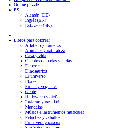
Online puzzle
ES
Alemán (DE)
Inglés (EN)
Eslovaco (SK)
Libros para colorear
Alfabeto y números
Animales y naturaleza
Casa y vida
Cuentos de hadas y hadas
Deporte
Dinosaurios
El universo
Flores
Frutas y vegetales
Gente
Halloween y otoño
Invierno y navidad
Mandalas
Música e instrumentos musicales
Peluches y caballos
Primavera y pascua
San Valentín y amor