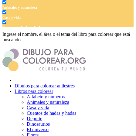
Animales y naturaleza
Casa y vida
Cuentos de hadas y hadas
Ingrese el nombre, el área o el tema del libro para colorear que está
Deporte
buscando.
Dinosaurios
El universo
Flores
Frutas y vegetales
Dibujos para colorear antiestrés
Gente
Libros para colorear
Alfabeto y números
Halloween y otoño
Animales y naturaleza
Casa y vida
Invierno y navidad
Cuentos de hadas y hadas
Mandalas
Deporte
Dinosaurios
Música e instrumentos musicales
El universo
Flores