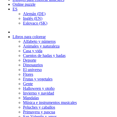
Online puzzle
ES
Alemán (DE)
Inglés (EN)
Eslovaco (SK)
Libros para colorear
Alfabeto y números
Animales y naturaleza
Casa y vida
Cuentos de hadas y hadas
Deporte
Dinosaurios
El universo
Flores
Frutas y vegetales
Gente
Halloween y otoño
Invierno y navidad
Mandalas
Música e instrumentos musicales
Peluches y caballos
Primavera y pascua
San Valentín y amor