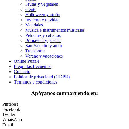
Peluches y caballos
Frutas y vegetales
Gente
Primavera y pascua
Halloween y otoño
Invierno y navidad
San Valentín y amor
Mandalas
Música e instrumentos musicales
Transporte
Peluches y caballos
Verano y vacaciones
Primavera y pascua
San Valentín y amor
Libros para colorear para niños
Transporte
Verano y vacaciones
Nezaradené
Online Puzzle
Preguntas frecuentes
Sin categorizar
Contacto
Política de privacidad (GDPR)
Términos y condiciones
Apóyanos compartiendo en:
Pinterest
Facebook
Twitter
WhatsApp
Email