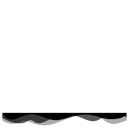
Dinosaurios
El universo
Flores
Frutas y vegetales
Gente
Halloween y otoño
Invierno y navidad
Mandalas
Música e instrumentos musicales
Peluches y caballos
Primavera y pascua
San Valentín y amor
Transporte
Verano y vacaciones