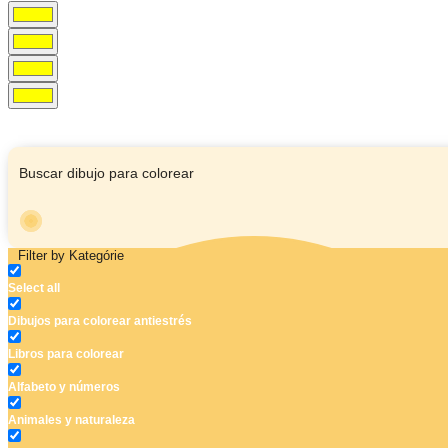
Filter by Kategórie
Select all
Dibujos para colorear antiestrés
Libros para colorear
Alfabeto y números
Animales y naturaleza