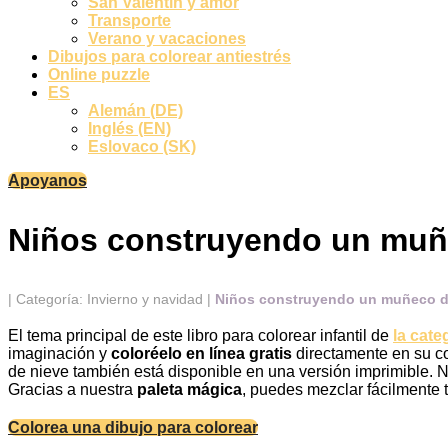
San Valentín y amor
Transporte
Verano y vacaciones
Dibujos para colorear antiestrés
Online puzzle
ES
Alemán (DE)
Inglés (EN)
Eslovaco (SK)
Apoyanos
Niños construyendo un muñ
|
Categoría: Invierno y navidad
|
Niños construyendo un muñeco d
El tema principal de este libro para colorear infantil de
la cate
imaginación y
coloréelo en línea gratis
directamente en su co
de nieve también está disponible en una versión imprimible. N
Gracias a nuestra
paleta mágica
, puedes mezclar fácilmente t
Colorea una dibujo para colorear