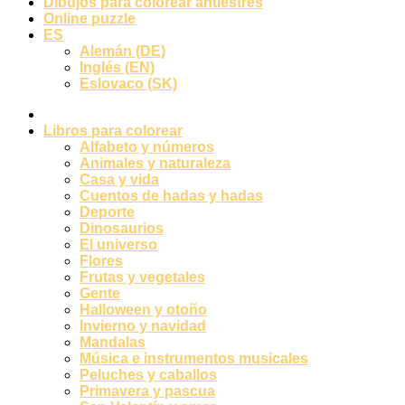
Dibujos para colorear antiestrés
Online puzzle
ES
Alemán (DE)
Inglés (EN)
Eslovaco (SK)
Libros para colorear
Alfabeto y números
Animales y naturaleza
Casa y vida
Cuentos de hadas y hadas
Deporte
Dinosaurios
El universo
Flores
Frutas y vegetales
Gente
Halloween y otoño
Invierno y navidad
Mandalas
Música e instrumentos musicales
Peluches y caballos
Primavera y pascua