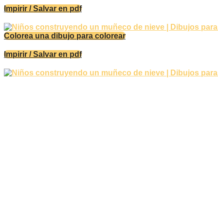
Impirir / Salvar en pdf
Colorea una dibujo para colorear
Impirir / Salvar en pdf