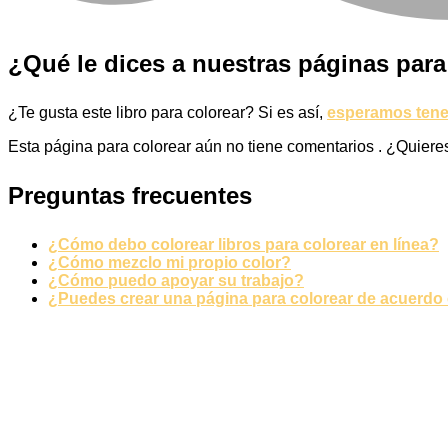
San Valentín y amor
Transporte
¿Qué le dices a nuestras páginas para
Verano y vacaciones
¿Te gusta este libro para colorear? Si es así,
esperamos tener
Libros para colorear para niños
Esta página para colorear aún no tiene comentarios
. ¿Quiere
Nezaradené
Sin categorizar
Preguntas frecuentes
¿Cómo debo colorear libros para colorear en línea?
¿Cómo mezclo mi propio color?
¿Cómo puedo apoyar su trabajo?
¿Puedes crear una página para colorear de acuerdo