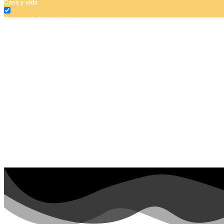
Casa y vida
Cuentos de hadas y hadas
Deporte
Dinosaurios
El universo
Flores
Frutas y vegetales
Gente
Halloween y otoño
Invierno y navidad
Mandalas
Música e instrumentos musicales
Peluches y caballos
Primavera y pascua