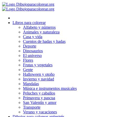
Ir
al
contenido
Libros para colorear
Alfabeto y números
Animales y naturaleza
Casa y vida
Cuentos de hadas y hadas
Deporte
Dinosaurios
El universo
Flores
Frutas y vegetales
Gente
Halloween y otoño
Invierno y navidad
Mandalas
Música e instrumentos musicales
Peluches y caballos
Primavera y pascua
San Valentín y amor
Transporte
Verano y vacaciones
Dibujos para colorear antiestrés