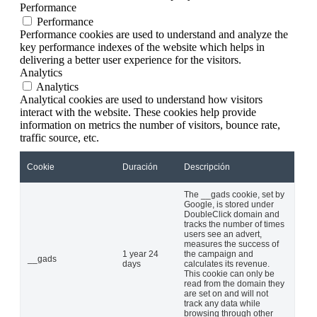
Performance
Performance
Performance cookies are used to understand and analyze the
key performance indexes of the website which helps in
delivering a better user experience for the visitors.
Analytics
Analytics
Analytical cookies are used to understand how visitors
interact with the website. These cookies help provide
information on metrics the number of visitors, bounce rate,
traffic source, etc.
Cookie
Duración
Descripción
The __gads cookie, set by
Google, is stored under
DoubleClick domain and
tracks the number of times
users see an advert,
measures the success of
1 year 24
the campaign and
__gads
days
calculates its revenue.
This cookie can only be
read from the domain they
are set on and will not
track any data while
browsing through other