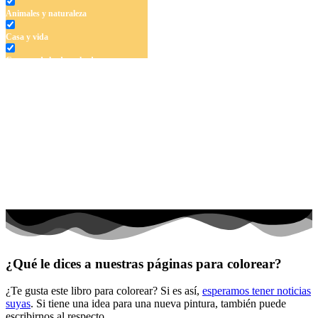
Animales y naturaleza
Casa y vida
Cuentos de hadas y hadas
Deporte
Dinosaurios
El universo
Flores
Frutas y vegetales
Gente
Halloween y otoño
Invierno y navidad
¿Qué le dices a nuestras páginas para colorear?
Mandalas
¿Te gusta este libro para colorear? Si es así,
esperamos tener noticias
Música e instrumentos musicales
suyas
. Si tiene una idea para una nueva pintura, también puede
escribirnos al respecto.
Peluches y caballos