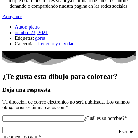
lo que estaremos felices si apoya el trabajo de nuestros autores
donando o compartiendo nuestra página en las redes sociales.
Apoyanos
Autor:
pietro
octubre 23, 2021
Etiquetas:
gorra
Categorías:
Invierno y navidad
¿Te gusta esta dibujo para colorear?
Deja una respuesta
Tu dirección de correo electrónico no será publicada.
Los campos
obligatorios están marcados con
*
¿Cuál es su nombre?*
Escribe
tu comentario aqui*