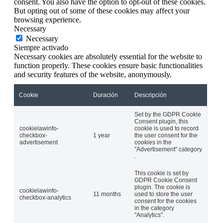
consent. You also have the option to opt-out of these cookies.
But opting out of some of these cookies may affect your
browsing experience.
Necessary
Necessary
Siempre activado
Necessary cookies are absolutely essential for the website to
function properly. These cookies ensure basic functionalities
and security features of the website, anonymously.
Cookie
Duración
Descripción
Set by the GDPR Cookie
Consent plugin, this
cookielawinfo-
cookie is used to record
checkbox-
1 year
the user consent for the
advertisement
cookies in the
"Advertisement" category
.
This cookie is set by
GDPR Cookie Consent
plugin. The cookie is
cookielawinfo-
11 months
used to store the user
checkbox-analytics
consent for the cookies
in the category
"Analytics".