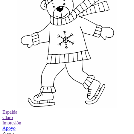
Espalda
Claro
Impresión
Apoyo
Zoom