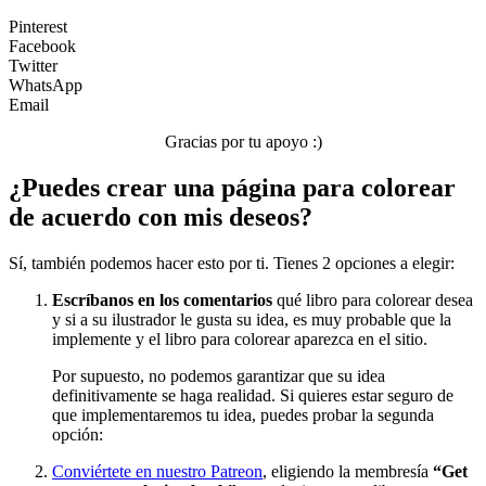
Transporte
Pinterest
Verano y vacaciones
Facebook
Twitter
Libros para colorear para niños
WhatsApp
Email
Nezaradené
Gracias por tu apoyo :)
Sin categorizar
¿Puedes crear una página para colorear
de acuerdo con mis deseos?
Sí, también podemos hacer esto por ti. Tienes 2 opciones a elegir:
Escríbanos en los comentarios
qué libro para colorear desea
y si a su ilustrador le gusta su idea, es muy probable que la
implemente y el libro para colorear aparezca en el sitio.
Por supuesto, no podemos garantizar que su idea
definitivamente se haga realidad. Si quieres estar seguro de
que implementaremos tu idea, puedes probar la segunda
opción:
Conviértete en nuestro Patreon
, eligiendo la membresía
“Get