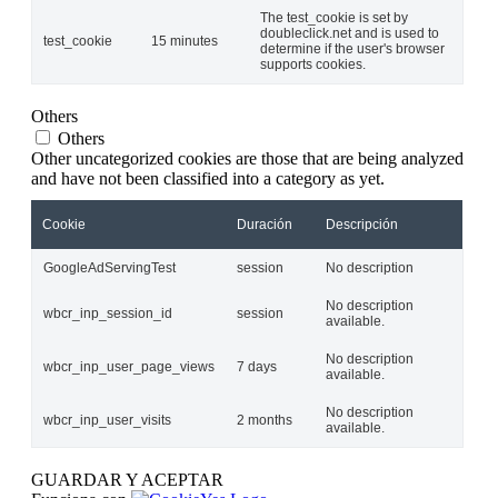
The test_cookie is set by
doubleclick.net and is used to
test_cookie
15 minutes
determine if the user's browser
supports cookies.
Others
Others
Other uncategorized cookies are those that are being analyzed
and have not been classified into a category as yet.
Cookie
Duración
Descripción
GoogleAdServingTest
session
No description
No description
wbcr_inp_session_id
session
available.
No description
wbcr_inp_user_page_views
7 days
available.
No description
wbcr_inp_user_visits
2 months
available.
GUARDAR Y ACEPTAR