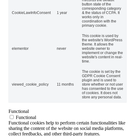
button state of the
corresponding category
CookieLawInfoConsent
1 year
& the status of CCPA. It
works only in
coordination with the
primary cookie.
This cookie is used by
the website's WordPress
theme. It allows the
elementor
never
website owner to
implement or change the
website's content in real-
time.
The cookie is set by the
GDPR Cookie Consent
plugin and is used to
viewed_cookie_policy
11 months
store whether or not user
has consented to the use
of cookies. It does not
store any personal data.
Functional
Functional
Functional cookies help to perform certain functionalities like
sharing the content of the website on social media platforms,
collect feedbacks, and other third-party features.