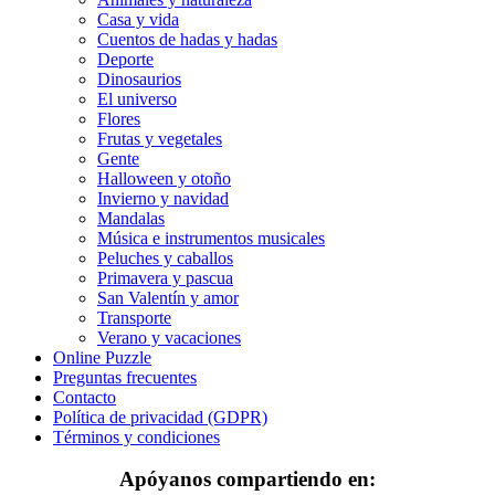
Casa y vida
Deporte
Cuentos de hadas y hadas
Deporte
Dinosaurios
Dinosaurios
El universo
El universo
Flores
Flores
Frutas y vegetales
Gente
Frutas y vegetales
Halloween y otoño
Invierno y navidad
Gente
Mandalas
Música e instrumentos musicales
Halloween y otoño
Peluches y caballos
Primavera y pascua
Invierno y navidad
San Valentín y amor
Mandalas
Transporte
Verano y vacaciones
Música e instrumentos musicales
Online Puzzle
Preguntas frecuentes
Peluches y caballos
Contacto
Política de privacidad (GDPR)
Primavera y pascua
Términos y condiciones
San Valentín y amor
Apóyanos compartiendo en: