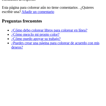
Esta página para colorear aún no tiene comentarios
. ¿Quieres
Primavera y pascua
escribir una?
Añadir un comentario
San Valentín y amor
Preguntas frecuentes
Transporte
¿Cómo debo colorear libros para colorear en línea?
Verano y vacaciones
¿Cómo mezclo mi propio color?
¿Cómo puedo apoyar su trabajo?
Libros para colorear para niños
¿Puedes crear una página para colorear de acuerdo con mis
Nezaradené
deseos?
Sin categorizar