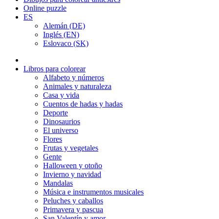
Online puzzle
ES
Alemán (DE)
Inglés (EN)
Eslovaco (SK)
Libros para colorear
Alfabeto y números
Animales y naturaleza
Casa y vida
Cuentos de hadas y hadas
Deporte
Dinosaurios
El universo
Flores
Frutas y vegetales
Gente
Halloween y otoño
Invierno y navidad
Mandalas
Música e instrumentos musicales
Peluches y caballos
Primavera y pascua
San Valentín y amor