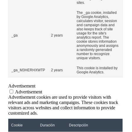
sites.
The _ga cookie, installed
by Google Analytics,
calculates visitor, session
and campaign data and
also keeps track of site
usage for the site's
_ga
2 years
analytics report. The
cookie stores information
anonymously and assigns
a randomly generated
number to recognize
unique visitors.
This cookie is installed by
_ga_M3HERHXWTP
2 years
Google Analytics.
Advertisement
Advertisement
Advertisement cookies are used to provide visitors with
relevant ads and marketing campaigns. These cookies track
visitors across websites and collect information to provide
customized ads.
Cookie
Duración
Descripción