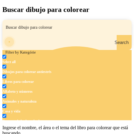
Buscar dibujo para colorear
Search
Filter by Kategórie
Select all
Dibujos para colorear antiestrés
Libros para colorear
Alfabeto y números
Animales y naturaleza
Casa y vida
Cuentos de hadas y hadas
Ingrese el nombre, el área o el tema del libro para colorear que está
Deporte
buscando.