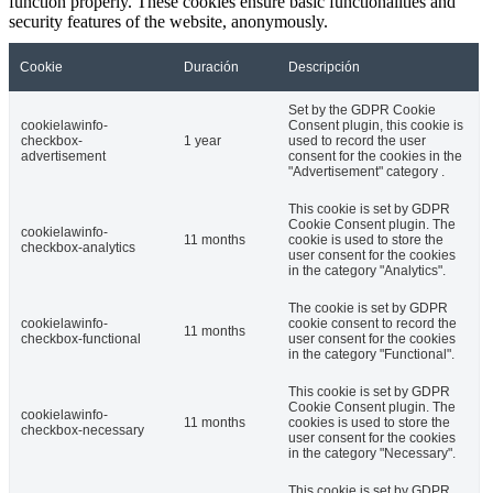
function properly. These cookies ensure basic functionalities and
security features of the website, anonymously.
Cookie
Duración
Descripción
Set by the GDPR Cookie
cookielawinfo-
Consent plugin, this cookie is
checkbox-
1 year
used to record the user
advertisement
consent for the cookies in the
"Advertisement" category .
This cookie is set by GDPR
Cookie Consent plugin. The
cookielawinfo-
11 months
cookie is used to store the
checkbox-analytics
user consent for the cookies
in the category "Analytics".
The cookie is set by GDPR
cookielawinfo-
cookie consent to record the
11 months
checkbox-functional
user consent for the cookies
in the category "Functional".
This cookie is set by GDPR
Cookie Consent plugin. The
cookielawinfo-
11 months
cookies is used to store the
checkbox-necessary
user consent for the cookies
in the category "Necessary".
This cookie is set by GDPR