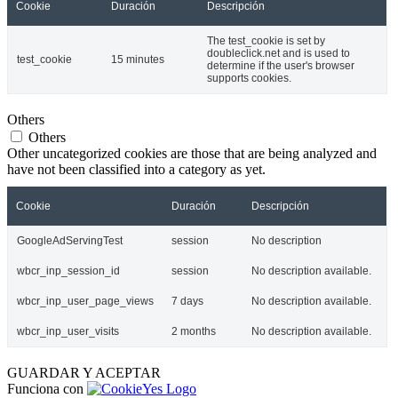
Cookie
Duración
Descripción
The test_cookie is set by
doubleclick.net and is used to
test_cookie
15 minutes
determine if the user's browser
supports cookies.
Others
Others
Other uncategorized cookies are those that are being analyzed and
have not been classified into a category as yet.
Cookie
Duración
Descripción
GoogleAdServingTest
session
No description
wbcr_inp_session_id
session
No description available.
wbcr_inp_user_page_views
7 days
No description available.
wbcr_inp_user_visits
2 months
No description available.
GUARDAR Y ACEPTAR
Funciona con