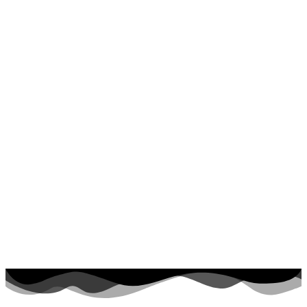
Dinosaurios
El universo
Flores
Frutas y vegetales
Gente
Halloween y otoño
Invierno y navidad
Mandalas
Música e instrumentos musicales
Peluches y caballos
Primavera y pascua
San Valentín y amor
Transporte
Verano y vacaciones