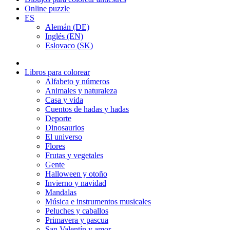
Online puzzle
ES
Alemán (DE)
Inglés (EN)
Eslovaco (SK)
Libros para colorear
Alfabeto y números
Animales y naturaleza
Casa y vida
Cuentos de hadas y hadas
Deporte
Dinosaurios
El universo
Flores
Frutas y vegetales
Gente
Halloween y otoño
Invierno y navidad
Mandalas
Música e instrumentos musicales
Peluches y caballos
Primavera y pascua
San Valentín y amor