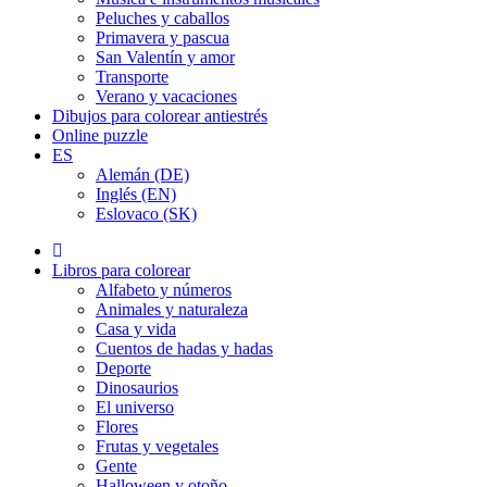
Peluches y caballos
Primavera y pascua
San Valentín y amor
Transporte
Verano y vacaciones
Dibujos para colorear antiestrés
Online puzzle
ES
Alemán (DE)
Inglés (EN)
Eslovaco (SK)
Libros para colorear
Alfabeto y números
Animales y naturaleza
Casa y vida
Cuentos de hadas y hadas
Deporte
Dinosaurios
El universo
Flores
Frutas y vegetales
Gente
Halloween y otoño