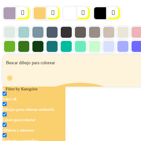
Filter by Kategórie
Select all
Dibujos para colorear antiestrés
Libros para colorear
Alfabeto y números
Animales y naturaleza