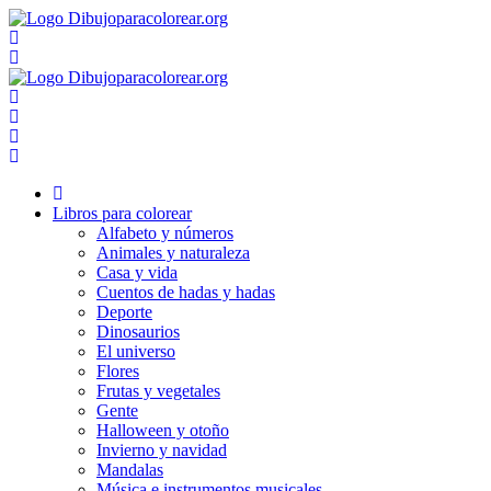
Ir
al
contenido
Libros para colorear
Alfabeto y números
Animales y naturaleza
Casa y vida
Cuentos de hadas y hadas
Deporte
Dinosaurios
El universo
Flores
Frutas y vegetales
Gente
Halloween y otoño
Invierno y navidad
Mandalas
Música e instrumentos musicales