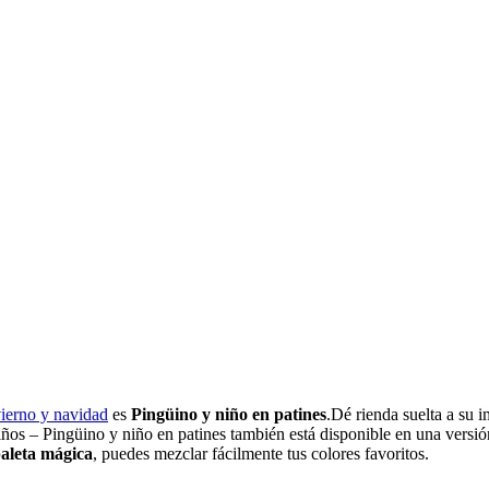
vierno y navidad
es
Pingüino y niño en patines
.Dé rienda suelta a su 
niños – Pingüino y niño en patines también está disponible en una vers
aleta mágica
, puedes mezclar fácilmente tus colores favoritos.