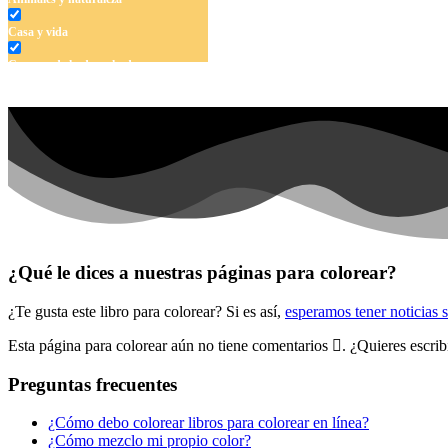
Casa y vida
Cuentos de hadas y hadas
Deporte
Dinosaurios
El universo
Flores
Frutas y vegetales
Gente
¿Qué le dices a nuestras páginas para colorear?
Halloween y otoño
¿Te gusta este libro para colorear? Si es así,
esperamos tener noticias 
Invierno y navidad
Esta página para colorear aún no tiene comentarios
. ¿Quieres escri
Mandalas
Preguntas frecuentes
Música e instrumentos musicales
¿Cómo debo colorear libros para colorear en línea?
Peluches y caballos
¿Cómo mezclo mi propio color?