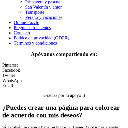
Verano y vacaciones
Primavera y pascua
San Valentín y amor
Libros para colorear para niños
Transporte
Verano y vacaciones
Nezaradené
Online Puzzle
Preguntas frecuentes
Sin categorizar
Contacto
Política de privacidad (GDPR)
Términos y condiciones
Apóyanos compartiendo en:
Pinterest
Facebook
Twitter
WhatsApp
Email
Gracias por tu apoyo :)
¿Puedes crear una página para colorear
de acuerdo con mis deseos?
Sí, también podemos hacer esto por ti. Tienes 2 opciones a elegir: