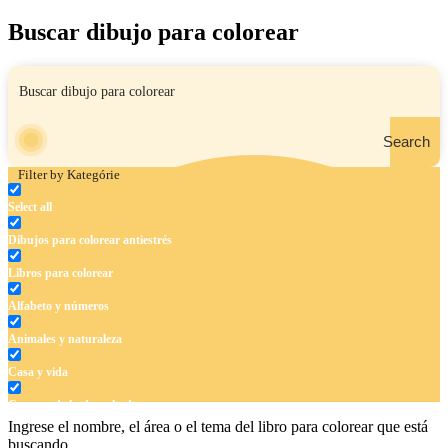
Buscar dibujo para colorear
Search
Filter by Kategórie
Select all
Dibujos para colorear antiestrés
Libros para colorear
Alfabeto y números
Animales y naturaleza
Casa y vida
Cuentos de hadas y hadas
Ingrese el nombre, el área o el tema del libro para colorear que está
Deporte
buscando.