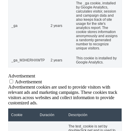
The _ga cookie, installed
by Google Analytics,
calculates visitor, session
and campaign data and
also keeps track of site
usage for the site's
_ga
2 years
analytics report. The
cookie stores information
anonymously and assigns
a randomly generated
number to recognize
unique visitors.
This cookie is installed by
_ga_M3HERHXWTP
2 years
Google Analytics.
Advertisement
Advertisement
Advertisement cookies are used to provide visitors with
relevant ads and marketing campaigns. These cookies track
visitors across websites and collect information to provide
customized ads.
Cookie
Duración
Descripción
The test_cookie is set by
doubleclick.net and is used to