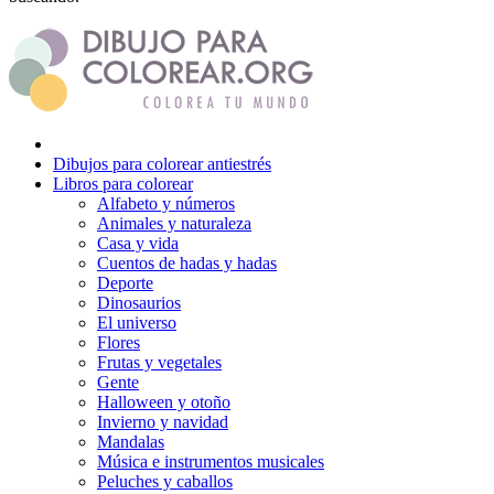
Dinosaurios
El universo
Flores
Frutas y vegetales
Dibujos para colorear antiestrés
Gente
Libros para colorear
Alfabeto y números
Halloween y otoño
Animales y naturaleza
Casa y vida
Invierno y navidad
Cuentos de hadas y hadas
Mandalas
Deporte
Dinosaurios
Música e instrumentos musicales
El universo
Flores
Peluches y caballos
Frutas y vegetales
Gente
Primavera y pascua
Halloween y otoño
Invierno y navidad
San Valentín y amor
Mandalas
Música e instrumentos musicales
Transporte
Peluches y caballos