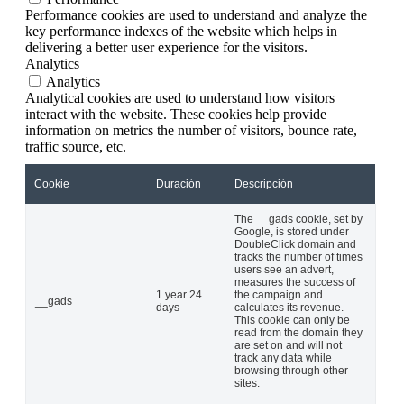
Performance cookies are used to understand and analyze the
key performance indexes of the website which helps in
delivering a better user experience for the visitors.
Analytics
Analytics
Analytical cookies are used to understand how visitors
interact with the website. These cookies help provide
information on metrics the number of visitors, bounce rate,
traffic source, etc.
Cookie
Duración
Descripción
The __gads cookie, set by
Google, is stored under
DoubleClick domain and
tracks the number of times
users see an advert,
measures the success of
1 year 24
the campaign and
__gads
days
calculates its revenue.
This cookie can only be
read from the domain they
are set on and will not
track any data while
browsing through other
sites.