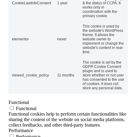
CookieLawInfoConsent
1 year
& the status of CCPA. It
works only in
coordination with the
primary cookie.
This cookie is used by
the website's WordPress
theme. It allows the
elementor
never
website owner to
implement or change the
website's content in real-
time.
The cookie is set by the
GDPR Cookie Consent
plugin and is used to
viewed_cookie_policy
11 months
store whether or not user
has consented to the use
of cookies. It does not
store any personal data.
Functional
Functional
Functional cookies help to perform certain functionalities like
sharing the content of the website on social media platforms,
collect feedbacks, and other third-party features.
Performance
Performance