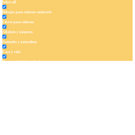
Select all
Dibujos para colorear antiestrés
Libros para colorear
Alfabeto y números
Animales y naturaleza
Casa y vida
Cuentos de hadas y hadas
Deporte
Dinosaurios
El universo
Flores
Frutas y vegetales
Gente
Halloween y otoño