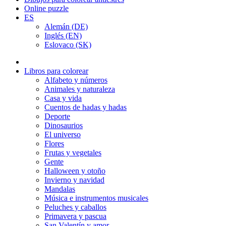
Online puzzle
ES
Alemán (DE)
Inglés (EN)
Eslovaco (SK)
Libros para colorear
Alfabeto y números
Animales y naturaleza
Casa y vida
Cuentos de hadas y hadas
Deporte
Dinosaurios
El universo
Flores
Frutas y vegetales
Gente
Halloween y otoño
Invierno y navidad
Mandalas
Música e instrumentos musicales
Peluches y caballos
Primavera y pascua
San Valentín y amor