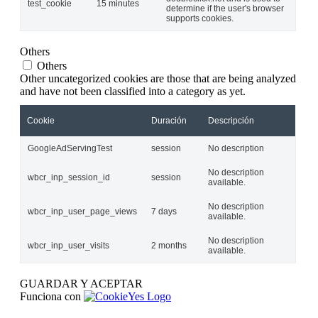
test_cookie
15 minutes
determine if the user's browser
supports cookies.
Others
Others
Other uncategorized cookies are those that are being analyzed
and have not been classified into a category as yet.
Cookie
Duración
Descripción
GoogleAdServingTest
session
No description
No description
wbcr_inp_session_id
session
available.
No description
wbcr_inp_user_page_views
7 days
available.
No description
wbcr_inp_user_visits
2 months
available.
GUARDAR Y ACEPTAR
Funciona con