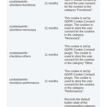
GDPR cookie consent to
cookielawinfo-
11 months
record the user consent
checkbox-functional
for the cookies in the
category "Functional".
This cookie is set by
GDPR Cookie Consent
plugin. The cookies is
cookielawinfo-
11 months
used to store the user
checkbox-necessary
consent for the cookies
in the category
"Necessary".
This cookie is set by
GDPR Cookie Consent
cookielawinfo-
plugin. The cookie is
11 months
checkbox-others
used to store the user
consent for the cookies
in the category "Other.
This cookie is set by
GDPR Cookie Consent
plugin. The cookie is
cookielawinfo-
11 months
used to store the user
checkbox-performance
consent for the cookies
in the category
"Performance".
Records the default
button state of the
corresponding category