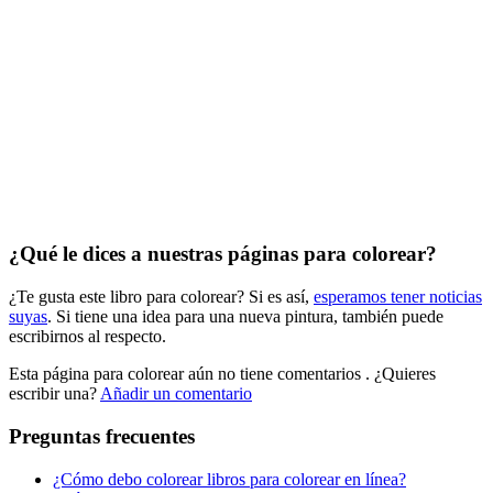
Invierno y navidad
Mandalas
Música e instrumentos musicales
Peluches y caballos
Primavera y pascua
San Valentín y amor
Transporte
¿Qué le dices a nuestras páginas para colorear?
Verano y vacaciones
¿Te gusta este libro para colorear? Si es así,
esperamos tener noticias
Libros para colorear para niños
suyas
. Si tiene una idea para una nueva pintura, también puede
escribirnos al respecto.
Nezaradené
Esta página para colorear aún no tiene comentarios
. ¿Quieres
Sin categorizar
escribir una?
Añadir un comentario
Preguntas frecuentes
¿Cómo debo colorear libros para colorear en línea?