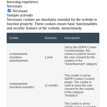
browsing experience.
Necessary
Necessary
Siempre activado
Necessary cookies are absolutely essential for the website to
function properly. These cookies ensure basic functionalities
and security features of the website, anonymously.
Cookie
Duración
Descripción
Set by the GDPR Cookie
Consent plugin, this
cookielawinfo-
cookie is used to record
checkbox-
1 year
the user consent for the
advertisement
cookies in the
"Advertisement" category
.
This cookie is set by
GDPR Cookie Consent
plugin. The cookie is
cookielawinfo-
11 months
used to store the user
checkbox-analytics
consent for the cookies
in the category
"Analytics".
The cookie is set by