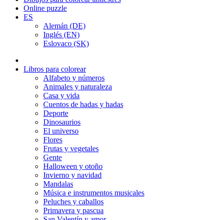
Online puzzle
ES
Alemán (DE)
Inglés (EN)
Eslovaco (SK)
Libros para colorear
Alfabeto y números
Animales y naturaleza
Casa y vida
Cuentos de hadas y hadas
Deporte
Dinosaurios
El universo
Flores
Frutas y vegetales
Gente
Halloween y otoño
Invierno y navidad
Mandalas
Música e instrumentos musicales
Peluches y caballos
Primavera y pascua
San Valentín y amor