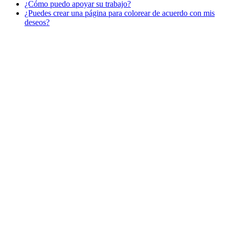
¿Cómo puedo apoyar su trabajo?
Libros para colorear para niños
¿Puedes crear una página para colorear de acuerdo con mis
Nezaradené
deseos?
Sin categorizar