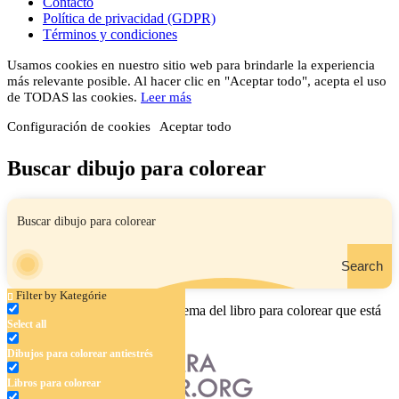
Contacto
Política de privacidad (GDPR)
Términos y condiciones
Usamos cookies en nuestro sitio web para brindarle la experiencia
más relevante posible. Al hacer clic en "Aceptar todo", acepta el uso
de TODAS las cookies.
Leer más
Configuración de cookies
Aceptar todo
Buscar dibujo para colorear
Search
Filter by Kategórie
Ingrese el nombre, el área o el tema del libro para colorear que está
Select all
buscando.
Dibujos para colorear antiestrés
Libros para colorear