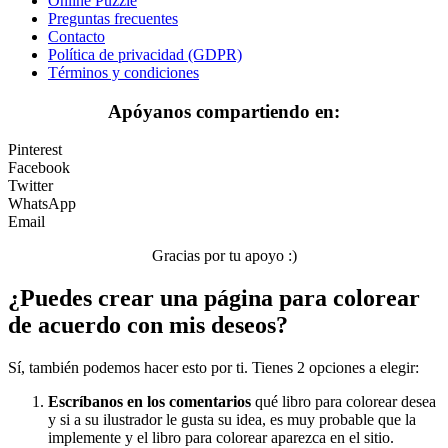
Online Puzzle
Preguntas frecuentes
Peluches y caballos
Contacto
Política de privacidad (GDPR)
Primavera y pascua
Términos y condiciones
San Valentín y amor
Apóyanos compartiendo en:
Transporte
Pinterest
Verano y vacaciones
Facebook
Twitter
Libros para colorear para niños
WhatsApp
Email
Nezaradené
Gracias por tu apoyo :)
Sin categorizar
¿Puedes crear una página para colorear
de acuerdo con mis deseos?
Sí, también podemos hacer esto por ti. Tienes 2 opciones a elegir:
Escríbanos en los comentarios
qué libro para colorear desea
y si a su ilustrador le gusta su idea, es muy probable que la
implemente y el libro para colorear aparezca en el sitio.