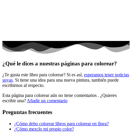
El universo
Flores
Frutas y vegetales
Gente
Halloween y otoño
Invierno y navidad
¿Qué le dices a nuestras páginas para colorear?
Mandalas
¿Te gusta este libro para colorear? Si es así,
esperamos tener noticias
Música e instrumentos musicales
suyas
. Si tiene una idea para una nueva pintura, también puede
escribirnos al respecto.
Peluches y caballos
Esta página para colorear aún no tiene comentarios
. ¿Quieres
Primavera y pascua
escribir una?
Añadir un comentario
San Valentín y amor
Preguntas frecuentes
Transporte
¿Cómo debo colorear libros para colorear en línea?
Verano y vacaciones
¿Cómo mezclo mi propio color?