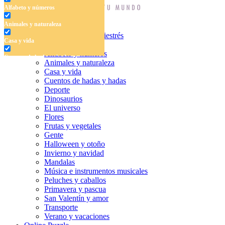
Alfabeto y números
Animales y naturaleza
Dibujos para colorear antiestrés
Casa y vida
Libros para colorear
Alfabeto y números
Cuentos de hadas y hadas
Animales y naturaleza
Casa y vida
Deporte
Cuentos de hadas y hadas
Deporte
Dinosaurios
Dinosaurios
El universo
El universo
Flores
Flores
Frutas y vegetales
Gente
Frutas y vegetales
Halloween y otoño
Invierno y navidad
Gente
Mandalas
Música e instrumentos musicales
Halloween y otoño
Peluches y caballos
Primavera y pascua
Invierno y navidad
San Valentín y amor
Mandalas
Transporte
Verano y vacaciones
Música e instrumentos musicales