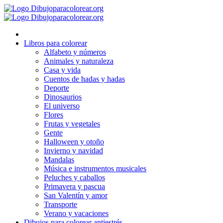
Ir
al
contenido
Libros para colorear
Alfabeto y números
Animales y naturaleza
Casa y vida
Cuentos de hadas y hadas
Deporte
Dinosaurios
El universo
Flores
Frutas y vegetales
Gente
Halloween y otoño
Invierno y navidad
Mandalas
Música e instrumentos musicales
Peluches y caballos
Primavera y pascua
San Valentín y amor
Transporte
Verano y vacaciones
Dibujos para colorear antiestrés