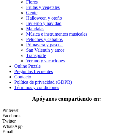
Flores
Dinosaurios
Frutas y vegetales
Gente
El universo
Halloween y otoño
Invierno y navidad
Flores
Mandalas
Música e instrumentos musicales
Frutas y vegetales
Peluches y caballos
Primavera y pascua
Gente
San Valentín y amor
Halloween y otoño
Transporte
Verano y vacaciones
Invierno y navidad
Online Puzzle
Preguntas frecuentes
Mandalas
Contacto
Política de privacidad (GDPR)
Música e instrumentos musicales
Términos y condiciones
Peluches y caballos
Apóyanos compartiendo en:
Primavera y pascua
Pinterest
San Valentín y amor
Facebook
Twitter
Transporte
WhatsApp
Email