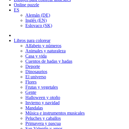
Online puzzle
ES
Alemán (DE)
Inglés (EN)
Eslovaco (SK)
Libros para colorear
Alfabeto y números
Animales y naturaleza
Casa y vida
Cuentos de hadas y hadas
Deporte
Dinosaurios
El universo
Flores
Frutas y vegetales
Gente
Halloween y otoño
Invierno y navidad
Mandalas
Música e instrumentos musicales
Peluches y caballos
Primavera y pascua
San Valentín y amor