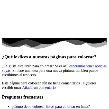
Dinosaurios
El universo
Flores
Frutas y vegetales
Gente
Halloween y otoño
Invierno y navidad
¿Qué le dices a nuestras páginas para colorear?
Mandalas
¿Te gusta este libro para colorear? Si es así,
esperamos tener noticias
Música e instrumentos musicales
suyas
. Si tiene una idea para una nueva pintura, también puede
escribirnos al respecto.
Peluches y caballos
Esta página para colorear aún no tiene comentarios
. ¿Quieres
Primavera y pascua
escribir una?
Añadir un comentario
San Valentín y amor
Preguntas frecuentes
Transporte
¿Cómo debo colorear libros para colorear en línea?
Verano y vacaciones