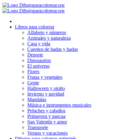
Ir
al
contenido
Libros para colorear
Alfabeto y números
Animales y naturaleza
Casa y vida
Cuentos de hadas y hadas
Deporte
Dinosaurios
El universo
Flores
Frutas y vegetales
Gente
Halloween y otoño
Invierno y navidad
Mandalas
Música e instrumentos musicales
Peluches y caballos
Primavera y pascua
San Valentín y amor
Transporte
Verano y vacaciones
Dibujos para colorear antiestrés