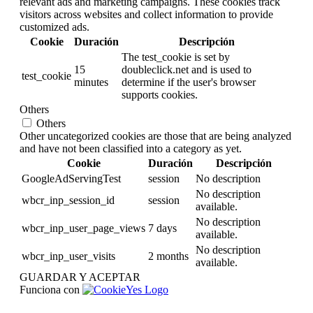
relevant ads and marketing campaigns. These cookies track
visitors across websites and collect information to provide
customized ads.
Cookie
Duración
Descripción
The test_cookie is set by
15
doubleclick.net and is used to
test_cookie
minutes
determine if the user's browser
supports cookies.
Others
Others
Other uncategorized cookies are those that are being analyzed
and have not been classified into a category as yet.
Cookie
Duración
Descripción
GoogleAdServingTest
session
No description
No description
wbcr_inp_session_id
session
available.
No description
wbcr_inp_user_page_views
7 days
available.
No description
wbcr_inp_user_visits
2 months
available.
GUARDAR Y ACEPTAR
Funciona con