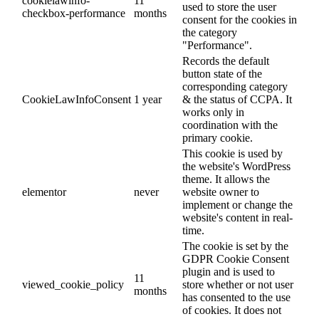
cookielawinfo-
11
used to store the user
checkbox-performance
months
consent for the cookies in
the category
"Performance".
Records the default
button state of the
corresponding category
CookieLawInfoConsent
1 year
& the status of CCPA. It
works only in
coordination with the
primary cookie.
This cookie is used by
the website's WordPress
theme. It allows the
elementor
never
website owner to
implement or change the
website's content in real-
time.
The cookie is set by the
GDPR Cookie Consent
plugin and is used to
11
viewed_cookie_policy
store whether or not user
months
has consented to the use
of cookies. It does not