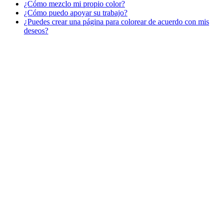
¿Cómo mezclo mi propio color?
¿Cómo puedo apoyar su trabajo?
Libros para colorear para niños
¿Puedes crear una página para colorear de acuerdo con mis
Nezaradené
deseos?
Sin categorizar