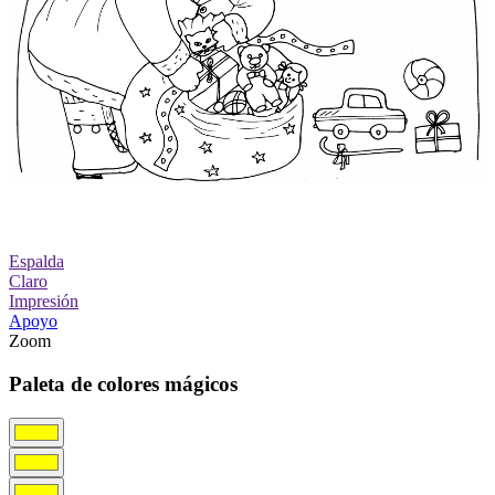
Espalda
Claro
Impresión
Apoyo
Zoom
Paleta de colores mágicos