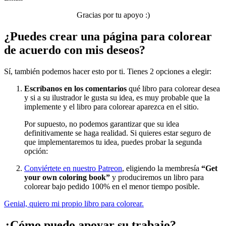
Verano y vacaciones
Gracias por tu apoyo :)
Libros para colorear para niños
¿Puedes crear una página para colorear
Nezaradené
de acuerdo con mis deseos?
Sin categorizar
Sí, también podemos hacer esto por ti. Tienes 2 opciones a elegir:
Escríbanos en los comentarios
qué libro para colorear desea
y si a su ilustrador le gusta su idea, es muy probable que la
implemente y el libro para colorear aparezca en el sitio.
Por supuesto, no podemos garantizar que su idea
definitivamente se haga realidad. Si quieres estar seguro de
que implementaremos tu idea, puedes probar la segunda
opción:
Conviértete en nuestro Patreon
, eligiendo la membresía
“Get
your own coloring book”
y produciremos un libro para
colorear bajo pedido 100% en el menor tiempo posible.
Genial, quiero mi propio libro para colorear.
¿Cómo puedo apoyar su trabajo?