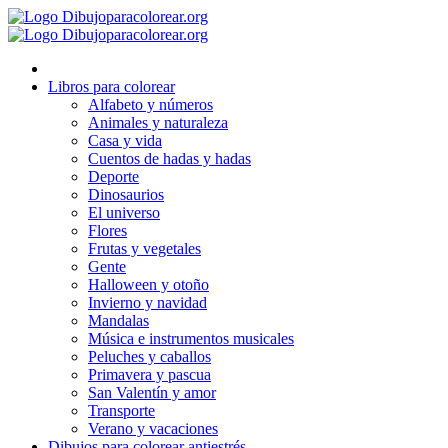
Ir
al
contenido
Libros para colorear
Alfabeto y números
Animales y naturaleza
Casa y vida
Cuentos de hadas y hadas
Deporte
Dinosaurios
El universo
Flores
Frutas y vegetales
Gente
Halloween y otoño
Invierno y navidad
Mandalas
Música e instrumentos musicales
Peluches y caballos
Primavera y pascua
San Valentín y amor
Transporte
Verano y vacaciones
Dibujos para colorear antiestrés