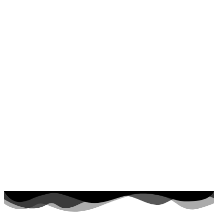
Dinosaurios
El universo
Flores
Frutas y vegetales
Gente
Halloween y otoño
Invierno y navidad
Mandalas
Música e instrumentos musicales
Peluches y caballos
Primavera y pascua
San Valentín y amor
Transporte
Verano y vacaciones