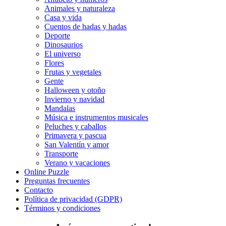
Halloween y otoño
Animales y naturaleza
Casa y vida
Invierno y navidad
Cuentos de hadas y hadas
Mandalas
Deporte
Dinosaurios
Música e instrumentos musicales
El universo
Flores
Peluches y caballos
Frutas y vegetales
Gente
Primavera y pascua
Halloween y otoño
Invierno y navidad
San Valentín y amor
Mandalas
Música e instrumentos musicales
Transporte
Peluches y caballos
Verano y vacaciones
Primavera y pascua
San Valentín y amor
Libros para colorear para niños
Transporte
Verano y vacaciones
Nezaradené
Online Puzzle
Preguntas frecuentes
Sin categorizar
Contacto
Política de privacidad (GDPR)
Términos y condiciones