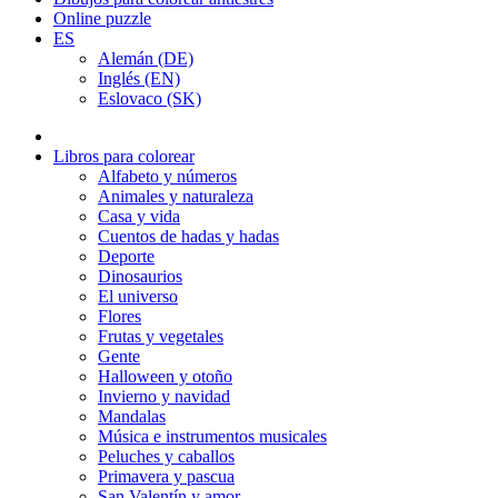
Online puzzle
ES
Alemán (DE)
Inglés (EN)
Eslovaco (SK)
Libros para colorear
Alfabeto y números
Animales y naturaleza
Casa y vida
Cuentos de hadas y hadas
Deporte
Dinosaurios
El universo
Flores
Frutas y vegetales
Gente
Halloween y otoño
Invierno y navidad
Mandalas
Música e instrumentos musicales
Peluches y caballos
Primavera y pascua
San Valentín y amor