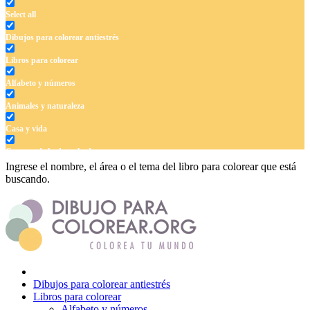
Select all
Dibujos para colorear antiestrés
Libros para colorear
Alfabeto y números
Animales y naturaleza
Casa y vida
Cuentos de hadas y hadas
Ingrese el nombre, el área o el tema del libro para colorear que está
Deporte
buscando.
Dinosaurios
El universo
Flores
Frutas y vegetales
Dibujos para colorear antiestrés
Gente
Libros para colorear
Alfabeto y números