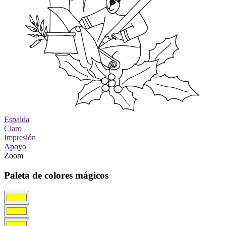
Espalda
Claro
Impresión
Apoyo
Zoom
Paleta de colores mágicos