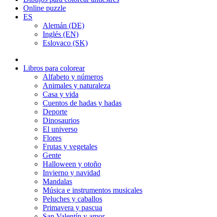
Online puzzle
ES
Alemán (DE)
Inglés (EN)
Eslovaco (SK)
Libros para colorear
Alfabeto y números
Animales y naturaleza
Casa y vida
Cuentos de hadas y hadas
Deporte
Dinosaurios
El universo
Flores
Frutas y vegetales
Gente
Halloween y otoño
Invierno y navidad
Mandalas
Música e instrumentos musicales
Peluches y caballos
Primavera y pascua
San Valentín y amor