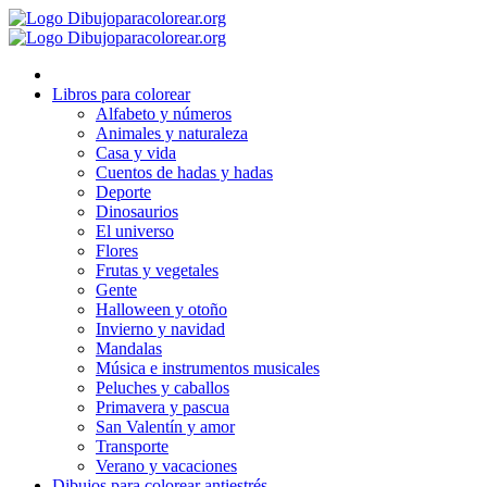
Ir
al
contenido
Libros para colorear
Alfabeto y números
Animales y naturaleza
Casa y vida
Cuentos de hadas y hadas
Deporte
Dinosaurios
El universo
Flores
Frutas y vegetales
Gente
Halloween y otoño
Invierno y navidad
Mandalas
Música e instrumentos musicales
Peluches y caballos
Primavera y pascua
San Valentín y amor
Transporte
Verano y vacaciones
Dibujos para colorear antiestrés