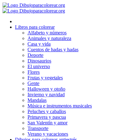
Ir
al
contenido
Libros para colorear
Alfabeto y números
Animales y naturaleza
Casa y vida
Cuentos de hadas y hadas
Deporte
Dinosaurios
El universo
Flores
Frutas y vegetales
Gente
Halloween y otoño
Invierno y navidad
Mandalas
Música e instrumentos musicales
Peluches y caballos
Primavera y pascua
San Valentín y amor
Transporte
Verano y vacaciones
Dibujos para colorear antiestrés