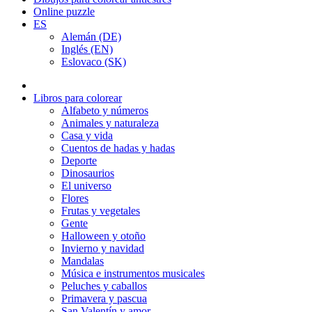
Online puzzle
ES
Alemán (DE)
Inglés (EN)
Eslovaco (SK)
Libros para colorear
Alfabeto y números
Animales y naturaleza
Casa y vida
Cuentos de hadas y hadas
Deporte
Dinosaurios
El universo
Flores
Frutas y vegetales
Gente
Halloween y otoño
Invierno y navidad
Mandalas
Música e instrumentos musicales
Peluches y caballos
Primavera y pascua
San Valentín y amor