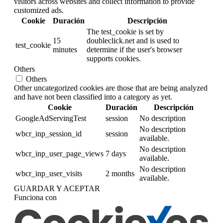
visitors across websites and collect information to provide
customized ads.
Cookie
Duración
Descripción
The test_cookie is set by
15
doubleclick.net and is used to
test_cookie
minutes
determine if the user's browser
supports cookies.
Others
Others
Other uncategorized cookies are those that are being analyzed
and have not been classified into a category as yet.
Cookie
Duración
Descripción
GoogleAdServingTest
session
No description
No description
wbcr_inp_session_id
session
available.
No description
wbcr_inp_user_page_views
7 days
available.
No description
wbcr_inp_user_visits
2 months
available.
GUARDAR Y ACEPTAR
Funciona con