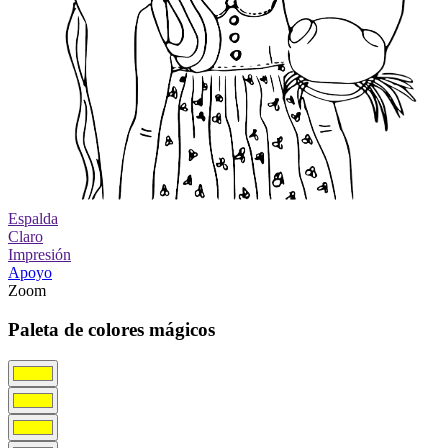
Espalda
Claro
Impresión
Apoyo
Zoom
Paleta de colores mágicos