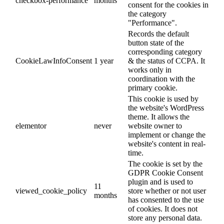
checkbox-performance
months
consent for the cookies in
the category
"Performance".
Records the default
button state of the
corresponding category
CookieLawInfoConsent
1 year
& the status of CCPA. It
works only in
coordination with the
primary cookie.
This cookie is used by
the website's WordPress
theme. It allows the
elementor
never
website owner to
implement or change the
website's content in real-
time.
The cookie is set by the
GDPR Cookie Consent
plugin and is used to
11
viewed_cookie_policy
store whether or not user
months
has consented to the use
of cookies. It does not
store any personal data.