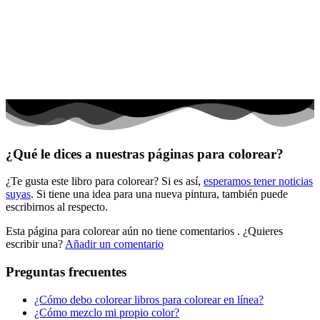
El universo
Flores
Frutas y vegetales
Gente
Halloween y otoño
Invierno y navidad
¿Qué le dices a nuestras páginas para colorear?
Mandalas
¿Te gusta este libro para colorear? Si es así,
esperamos tener noticias
Música e instrumentos musicales
suyas
. Si tiene una idea para una nueva pintura, también puede
escribirnos al respecto.
Peluches y caballos
Esta página para colorear aún no tiene comentarios
. ¿Quieres
Primavera y pascua
escribir una?
Añadir un comentario
San Valentín y amor
Preguntas frecuentes
Transporte
¿Cómo debo colorear libros para colorear en línea?
Verano y vacaciones
¿Cómo mezclo mi propio color?