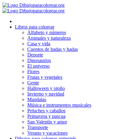
Ir
al
contenido
Libros para colorear
Alfabeto y números
Animales y naturaleza
Casa y vida
Cuentos de hadas y hadas
Deporte
Dinosaurios
El universo
Flores
Frutas y vegetales
Gente
Halloween y otoño
Invierno y navidad
Mandalas
Música e instrumentos musicales
Peluches y caballos
Primavera y pascua
San Valentín y amor
Transporte
Verano y vacaciones
Dibujos para colorear antiestrés