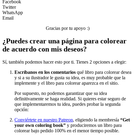
Facebook
Twitter
Transporte
WhatsApp
Email
Verano y vacaciones
Gracias por tu apoyo :)
Libros para colorear para niños
¿Puedes crear una página para colorear
Nezaradené
de acuerdo con mis deseos?
Sin categorizar
Sí, también podemos hacer esto por ti. Tienes 2 opciones a elegir:
Escríbanos en los comentarios
qué libro para colorear desea
y si a su ilustrador le gusta su idea, es muy probable que la
implemente y el libro para colorear aparezca en el sitio.
Por supuesto, no podemos garantizar que su idea
definitivamente se haga realidad. Si quieres estar seguro de
que implementaremos tu idea, puedes probar la segunda
opción:
Conviértete en nuestro Patreon
, eligiendo la membresía
“Get
your own coloring book”
y produciremos un libro para
colorear bajo pedido 100% en el menor tiempo posible.