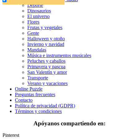
Deporte
Cuentos de hadas y hadas
Dinosaurios
Deporte
El universo
Flores
Dinosaurios
Frutas y vegetales
Gente
El universo
Halloween y otoño
Invierno y navidad
Flores
Mandalas
Música e instrumentos musicales
Frutas y vegetales
Peluches y caballos
Primavera y pascua
Gente
San Valentín y amor
Halloween y otoño
Transporte
Verano y vacaciones
Invierno y navidad
Online Puzzle
Preguntas frecuentes
Mandalas
Contacto
Política de privacidad (GDPR)
Música e instrumentos musicales
Términos y condiciones
Peluches y caballos
Apóyanos compartiendo en:
Primavera y pascua
Pinterest
San Valentín y amor