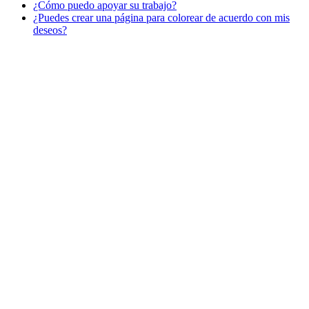
¿Cómo puedo apoyar su trabajo?
Libros para colorear para niños
¿Puedes crear una página para colorear de acuerdo con mis
Nezaradené
deseos?
Sin categorizar