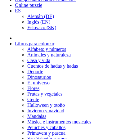
Online puzzle
ES
Alemán (DE)
Inglés (EN)
Eslovaco (SK)
Libros para colorear
Alfabeto y números
Animales y naturaleza
Casa y vida
Cuentos de hadas y hadas
Deporte
Dinosaurios
El universo
Flores
Frutas y vegetales
Gente
Halloween y otoño
Invierno y navidad
Mandalas
Música e instrumentos musicales
Peluches y caballos
Primavera y pascua
San Valentín y amor