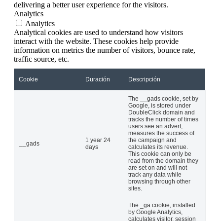
delivering a better user experience for the visitors.
Analytics
Analytics
Analytical cookies are used to understand how visitors
interact with the website. These cookies help provide
information on metrics the number of visitors, bounce rate,
traffic source, etc.
Cookie
Duración
Descripción
The __gads cookie, set by
Google, is stored under
DoubleClick domain and
tracks the number of times
users see an advert,
measures the success of
1 year 24
the campaign and
__gads
days
calculates its revenue.
This cookie can only be
read from the domain they
are set on and will not
track any data while
browsing through other
sites.
The _ga cookie, installed
by Google Analytics,
calculates visitor, session