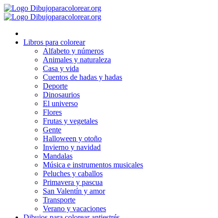
Ir
al
contenido
Libros para colorear
Alfabeto y números
Animales y naturaleza
Casa y vida
Cuentos de hadas y hadas
Deporte
Dinosaurios
El universo
Flores
Frutas y vegetales
Gente
Halloween y otoño
Invierno y navidad
Mandalas
Música e instrumentos musicales
Peluches y caballos
Primavera y pascua
San Valentín y amor
Transporte
Verano y vacaciones
Dibujos para colorear antiestrés