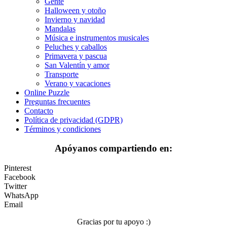
Gente
El universo
Halloween y otoño
Invierno y navidad
Flores
Mandalas
Música e instrumentos musicales
Frutas y vegetales
Peluches y caballos
Primavera y pascua
Gente
San Valentín y amor
Halloween y otoño
Transporte
Verano y vacaciones
Invierno y navidad
Online Puzzle
Preguntas frecuentes
Mandalas
Contacto
Política de privacidad (GDPR)
Música e instrumentos musicales
Términos y condiciones
Peluches y caballos
Apóyanos compartiendo en:
Primavera y pascua
Pinterest
San Valentín y amor
Facebook
Twitter
Transporte
WhatsApp
Email
Verano y vacaciones
Gracias por tu apoyo :)
Libros para colorear para niños