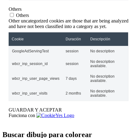
Others
Others
Other uncategorized cookies are those that are being analyzed
and have not been classified into a category as yet.
Cookie
Duración
Descripción
GoogleAdServingTest
session
No description
No description
wbcr_inp_session_id
session
available.
No description
wbcr_inp_user_page_views
7 days
available.
No description
wbcr_inp_user_visits
2 months
available.
GUARDAR Y ACEPTAR
Funciona con
Buscar dibujo para colorear