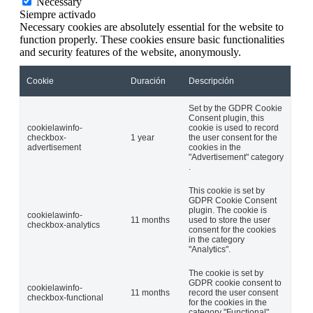
Necessary
Siempre activado
Necessary cookies are absolutely essential for the website to
function properly. These cookies ensure basic functionalities
and security features of the website, anonymously.
Cookie
Duración
Descripción
Set by the GDPR Cookie
Consent plugin, this
cookielawinfo-
cookie is used to record
checkbox-
1 year
the user consent for the
advertisement
cookies in the
"Advertisement" category
.
This cookie is set by
GDPR Cookie Consent
plugin. The cookie is
cookielawinfo-
11 months
used to store the user
checkbox-analytics
consent for the cookies
in the category
"Analytics".
The cookie is set by
GDPR cookie consent to
cookielawinfo-
11 months
record the user consent
checkbox-functional
for the cookies in the
category "Functional".