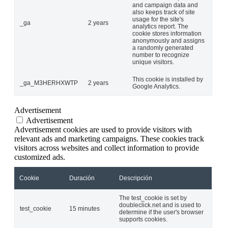
and campaign data and
also keeps track of site
usage for the site's
_ga
2 years
analytics report. The
cookie stores information
anonymously and assigns
a randomly generated
number to recognize
unique visitors.
This cookie is installed by
_ga_M3HERHXWTP
2 years
Google Analytics.
Advertisement
Advertisement
Advertisement cookies are used to provide visitors with
relevant ads and marketing campaigns. These cookies track
visitors across websites and collect information to provide
customized ads.
Cookie
Duración
Descripción
The test_cookie is set by
doubleclick.net and is used to
test_cookie
15 minutes
determine if the user's browser
supports cookies.