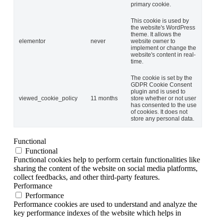
primary cookie.
This cookie is used by
the website's WordPress
theme. It allows the
elementor
never
website owner to
implement or change the
website's content in real-
time.
The cookie is set by the
GDPR Cookie Consent
plugin and is used to
viewed_cookie_policy
11 months
store whether or not user
has consented to the use
of cookies. It does not
store any personal data.
Functional
Functional
Functional cookies help to perform certain functionalities like
sharing the content of the website on social media platforms,
collect feedbacks, and other third-party features.
Performance
Performance
Performance cookies are used to understand and analyze the
key performance indexes of the website which helps in