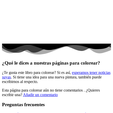
Dinosaurios
El universo
Flores
Frutas y vegetales
Gente
Halloween y otoño
Invierno y navidad
¿Qué le dices a nuestras páginas para colorear?
Mandalas
¿Te gusta este libro para colorear? Si es así,
esperamos tener noticias
Música e instrumentos musicales
suyas
. Si tiene una idea para una nueva pintura, también puede
escribirnos al respecto.
Peluches y caballos
Esta página para colorear aún no tiene comentarios
. ¿Quieres
Primavera y pascua
escribir una?
Añadir un comentario
San Valentín y amor
Preguntas frecuentes
Transporte