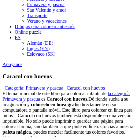
Primavera y pascua
San Valentín y amor
Transporte
Verano y vacaciones
Dibujos para colorear antiestrés
Online puzzle
ES
Alemán (DE)
Inglés (EN)
Eslovaco (SK)
Apoyanos
Caracol con huevos
|
Categoría: Primavera y pascua
|
Caracol con huevos
El tema principal de este libro para colorear infantil de
la categoría
Primavera y pascua
es
Caracol con huevos
.Dé rienda suelta a su
imaginación y
coloréelo en línea gratis
directamente en su
computadora o pantalla móvil. Este libro para colorear en línea para
niños – Caracol con huevos también está disponible en una versión
imprimible. No solo puede imprimir o guardar una página para
colorear limpia, sino también la que pinte en línea. Gracias a nuestra
paleta mágica
, puedes mezclar fácilmente tus colores favoritos.