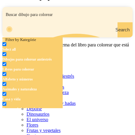
Search
Filter by Kategórie
Ingrese el nombre, el área o el tema del libro para colorear que está
Select all
buscando.
Dibujos para colorear antiestrés
Libros para colorear
Dibujos para colorear antiestrés
Alfabeto y números
Libros para colorear
Alfabeto y números
Animales y naturaleza
Animales y naturaleza
Casa y vida
Casa y vida
Cuentos de hadas y hadas
Deporte
Cuentos de hadas y hadas
Dinosaurios
Deporte
El universo
Flores
Dinosaurios
Frutas y vegetales