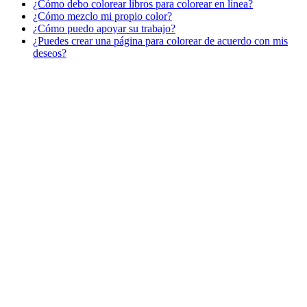
¿Cómo debo colorear libros para colorear en línea?
Verano y vacaciones
¿Cómo mezclo mi propio color?
¿Cómo puedo apoyar su trabajo?
Libros para colorear para niños
¿Puedes crear una página para colorear de acuerdo con mis
Nezaradené
deseos?
Sin categorizar