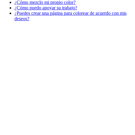
¿Cómo mezclo mi propio color?
¿Cómo puedo apoyar su trabajo?
Libros para colorear para niños
¿Puedes crear una página para colorear de acuerdo con mis
Nezaradené
deseos?
Sin categorizar