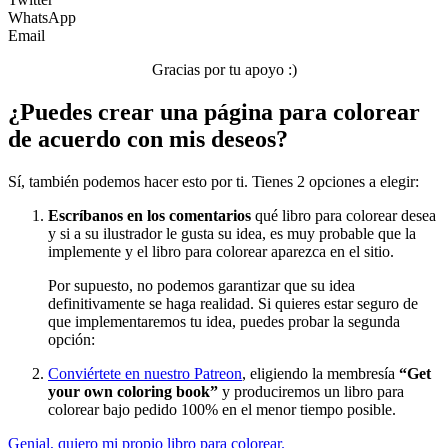
Transporte
WhatsApp
Email
Verano y vacaciones
Gracias por tu apoyo :)
Libros para colorear para niños
¿Puedes crear una página para colorear
Nezaradené
de acuerdo con mis deseos?
Sin categorizar
Sí, también podemos hacer esto por ti. Tienes 2 opciones a elegir:
Escríbanos en los comentarios
qué libro para colorear desea
y si a su ilustrador le gusta su idea, es muy probable que la
implemente y el libro para colorear aparezca en el sitio.
Por supuesto, no podemos garantizar que su idea
definitivamente se haga realidad. Si quieres estar seguro de
que implementaremos tu idea, puedes probar la segunda
opción:
Conviértete en nuestro Patreon
, eligiendo la membresía
“Get
your own coloring book”
y produciremos un libro para
colorear bajo pedido 100% en el menor tiempo posible.
Genial, quiero mi propio libro para colorear.