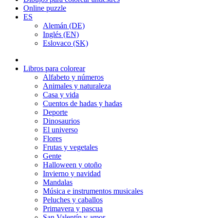
Online puzzle
ES
Alemán (DE)
Inglés (EN)
Eslovaco (SK)
Libros para colorear
Alfabeto y números
Animales y naturaleza
Casa y vida
Cuentos de hadas y hadas
Deporte
Dinosaurios
El universo
Flores
Frutas y vegetales
Gente
Halloween y otoño
Invierno y navidad
Mandalas
Música e instrumentos musicales
Peluches y caballos
Primavera y pascua
San Valentín y amor