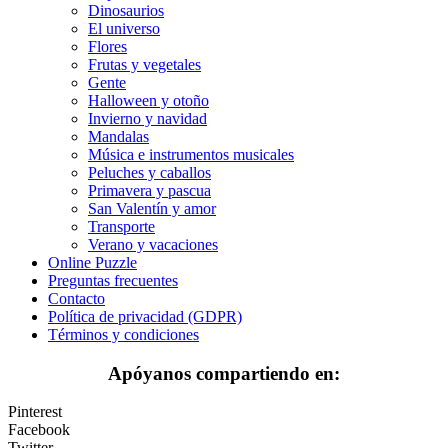
Dinosaurios
Deporte
El universo
Flores
Dinosaurios
Frutas y vegetales
Gente
El universo
Halloween y otoño
Invierno y navidad
Flores
Mandalas
Música e instrumentos musicales
Frutas y vegetales
Peluches y caballos
Primavera y pascua
Gente
San Valentín y amor
Halloween y otoño
Transporte
Verano y vacaciones
Invierno y navidad
Online Puzzle
Preguntas frecuentes
Mandalas
Contacto
Política de privacidad (GDPR)
Música e instrumentos musicales
Términos y condiciones
Peluches y caballos
Apóyanos compartiendo en:
Primavera y pascua
Pinterest
San Valentín y amor
Facebook
Twitter