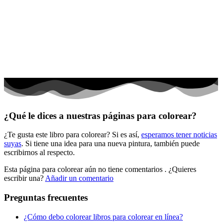
Dinosaurios
El universo
Flores
Frutas y vegetales
Gente
Halloween y otoño
Invierno y navidad
¿Qué le dices a nuestras páginas para colorear?
Mandalas
¿Te gusta este libro para colorear? Si es así,
esperamos tener noticias
Música e instrumentos musicales
suyas
. Si tiene una idea para una nueva pintura, también puede
escribirnos al respecto.
Peluches y caballos
Esta página para colorear aún no tiene comentarios
. ¿Quieres
Primavera y pascua
escribir una?
Añadir un comentario
San Valentín y amor
Preguntas frecuentes
Transporte
¿Cómo debo colorear libros para colorear en línea?
Verano y vacaciones