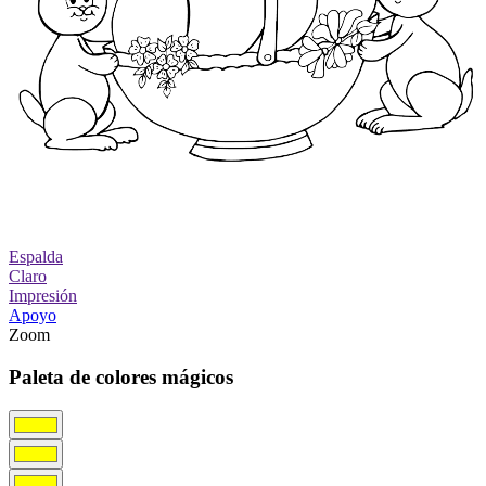
Espalda
Claro
Impresión
Apoyo
Zoom
Paleta de colores mágicos