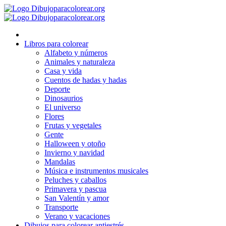
Ir
al
contenido
Libros para colorear
Alfabeto y números
Animales y naturaleza
Casa y vida
Cuentos de hadas y hadas
Deporte
Dinosaurios
El universo
Flores
Frutas y vegetales
Gente
Halloween y otoño
Invierno y navidad
Mandalas
Música e instrumentos musicales
Peluches y caballos
Primavera y pascua
San Valentín y amor
Transporte
Verano y vacaciones
Dibujos para colorear antiestrés