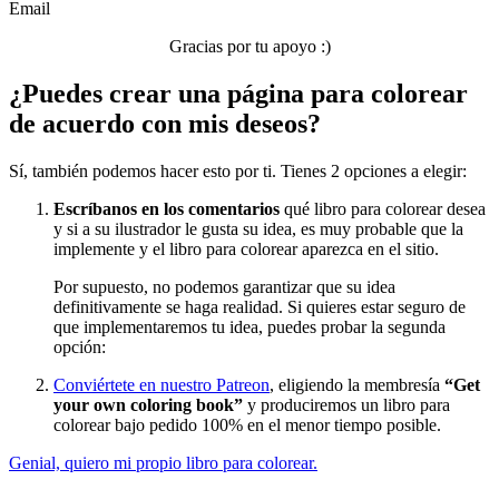
Email
Verano y vacaciones
Gracias por tu apoyo :)
Libros para colorear para niños
¿Puedes crear una página para colorear
Nezaradené
de acuerdo con mis deseos?
Sin categorizar
Sí, también podemos hacer esto por ti. Tienes 2 opciones a elegir:
Escríbanos en los comentarios
qué libro para colorear desea
y si a su ilustrador le gusta su idea, es muy probable que la
implemente y el libro para colorear aparezca en el sitio.
Por supuesto, no podemos garantizar que su idea
definitivamente se haga realidad. Si quieres estar seguro de
que implementaremos tu idea, puedes probar la segunda
opción:
Conviértete en nuestro Patreon
, eligiendo la membresía
“Get
your own coloring book”
y produciremos un libro para
colorear bajo pedido 100% en el menor tiempo posible.
Genial, quiero mi propio libro para colorear.