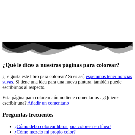
El universo
Flores
Frutas y vegetales
Gente
Halloween y otoño
Invierno y navidad
¿Qué le dices a nuestras páginas para colorear?
Mandalas
¿Te gusta este libro para colorear? Si es así,
esperamos tener noticias
Música e instrumentos musicales
suyas
. Si tiene una idea para una nueva pintura, también puede
escribirnos al respecto.
Peluches y caballos
Esta página para colorear aún no tiene comentarios
. ¿Quieres
Primavera y pascua
escribir una?
Añadir un comentario
San Valentín y amor
Preguntas frecuentes
Transporte
¿Cómo debo colorear libros para colorear en línea?
Verano y vacaciones
¿Cómo mezclo mi propio color?