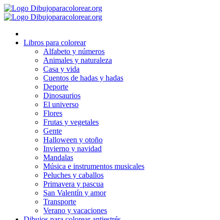
Ir
al
contenido
Libros para colorear
Alfabeto y números
Animales y naturaleza
Casa y vida
Cuentos de hadas y hadas
Deporte
Dinosaurios
El universo
Flores
Frutas y vegetales
Gente
Halloween y otoño
Invierno y navidad
Mandalas
Música e instrumentos musicales
Peluches y caballos
Primavera y pascua
San Valentín y amor
Transporte
Verano y vacaciones
Dibujos para colorear antiestrés