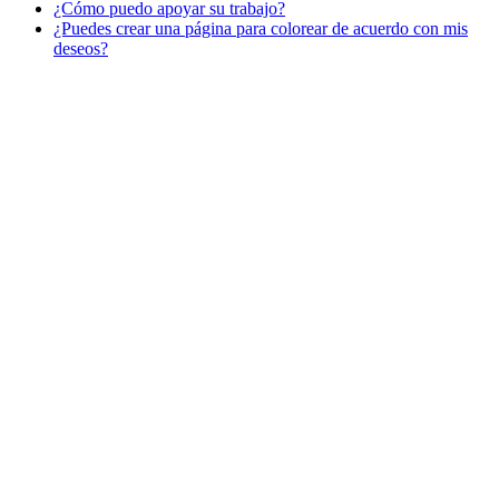
¿Cómo puedo apoyar su trabajo?
Libros para colorear para niños
¿Puedes crear una página para colorear de acuerdo con mis
Nezaradené
deseos?
Sin categorizar