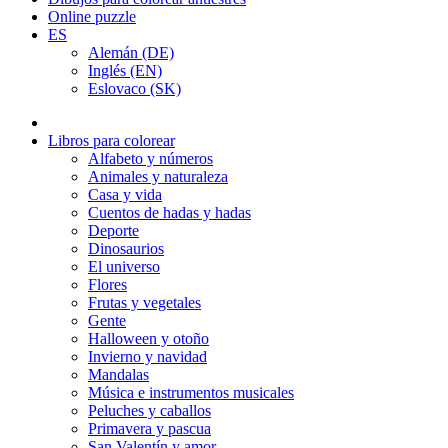
Online puzzle
ES
Alemán (DE)
Inglés (EN)
Eslovaco (SK)
Libros para colorear
Alfabeto y números
Animales y naturaleza
Casa y vida
Cuentos de hadas y hadas
Deporte
Dinosaurios
El universo
Flores
Frutas y vegetales
Gente
Halloween y otoño
Invierno y navidad
Mandalas
Música e instrumentos musicales
Peluches y caballos
Primavera y pascua
San Valentín y amor