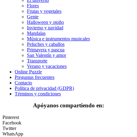
El universo
Flores
Dinosaurios
Frutas y vegetales
Gente
El universo
Halloween y otoño
Invierno y navidad
Flores
Mandalas
Música e instrumentos musicales
Frutas y vegetales
Peluches y caballos
Primavera y pascua
Gente
San Valentín y amor
Halloween y otoño
Transporte
Verano y vacaciones
Invierno y navidad
Online Puzzle
Preguntas frecuentes
Mandalas
Contacto
Política de privacidad (GDPR)
Música e instrumentos musicales
Términos y condiciones
Peluches y caballos
Apóyanos compartiendo en:
Primavera y pascua
Pinterest
San Valentín y amor
Facebook
Twitter
Transporte
WhatsApp