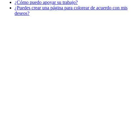
¿Cómo puedo apoyar su trabajo?
Libros para colorear para niños
¿Puedes crear una página para colorear de acuerdo con mis
Nezaradené
deseos?
Sin categorizar