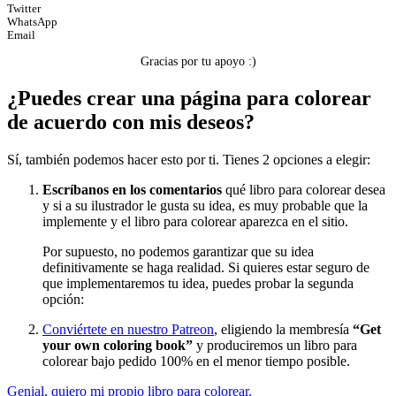
Twitter
WhatsApp
Transporte
Email
Verano y vacaciones
Gracias por tu apoyo :)
Libros para colorear para niños
¿Puedes crear una página para colorear
Nezaradené
de acuerdo con mis deseos?
Sin categorizar
Sí, también podemos hacer esto por ti. Tienes 2 opciones a elegir:
Escríbanos en los comentarios
qué libro para colorear desea
y si a su ilustrador le gusta su idea, es muy probable que la
implemente y el libro para colorear aparezca en el sitio.
Por supuesto, no podemos garantizar que su idea
definitivamente se haga realidad. Si quieres estar seguro de
que implementaremos tu idea, puedes probar la segunda
opción:
Conviértete en nuestro Patreon
, eligiendo la membresía
“Get
your own coloring book”
y produciremos un libro para
colorear bajo pedido 100% en el menor tiempo posible.
Genial, quiero mi propio libro para colorear.