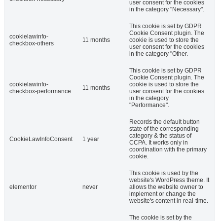
user consent for the cookies
in the category "Necessary".
This cookie is set by GDPR
Cookie Consent plugin. The
cookielawinfo-
11 months
cookie is used to store the
checkbox-others
user consent for the cookies
in the category "Other.
This cookie is set by GDPR
Cookie Consent plugin. The
cookielawinfo-
cookie is used to store the
11 months
checkbox-performance
user consent for the cookies
in the category
"Performance".
Records the default button
state of the corresponding
category & the status of
CookieLawInfoConsent
1 year
CCPA. It works only in
coordination with the primary
cookie.
This cookie is used by the
website's WordPress theme. It
elementor
never
allows the website owner to
implement or change the
website's content in real-time.
The cookie is set by the