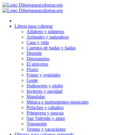
Ir
al
contenido
Libros para colorear
Alfabeto y números
Animales y naturaleza
Casa y vida
Cuentos de hadas y hadas
Deporte
Dinosaurios
El universo
Flores
Frutas y vegetales
Gente
Halloween y otoño
Invierno y navidad
Mandalas
Música e instrumentos musicales
Peluches y caballos
Primavera y pascua
San Valentín y amor
Transporte
Verano y vacaciones
Dibujos para colorear antiestrés