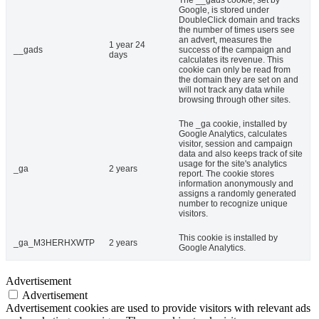
Google, is stored under
DoubleClick domain and tracks
the number of times users see
an advert, measures the
1 year 24
__gads
success of the campaign and
days
calculates its revenue. This
cookie can only be read from
the domain they are set on and
will not track any data while
browsing through other sites.
The _ga cookie, installed by
Google Analytics, calculates
visitor, session and campaign
data and also keeps track of site
usage for the site's analytics
_ga
2 years
report. The cookie stores
information anonymously and
assigns a randomly generated
number to recognize unique
visitors.
This cookie is installed by
_ga_M3HERHXWTP
2 years
Google Analytics.
Advertisement
Advertisement
Advertisement cookies are used to provide visitors with relevant ads