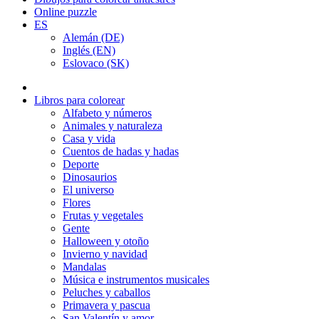
Online puzzle
ES
Alemán (DE)
Inglés (EN)
Eslovaco (SK)
Libros para colorear
Alfabeto y números
Animales y naturaleza
Casa y vida
Cuentos de hadas y hadas
Deporte
Dinosaurios
El universo
Flores
Frutas y vegetales
Gente
Halloween y otoño
Invierno y navidad
Mandalas
Música e instrumentos musicales
Peluches y caballos
Primavera y pascua
San Valentín y amor