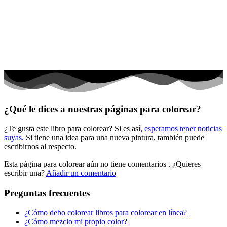
El universo
Flores
Frutas y vegetales
Gente
Halloween y otoño
Invierno y navidad
¿Qué le dices a nuestras páginas para colorear?
Mandalas
¿Te gusta este libro para colorear? Si es así,
esperamos tener noticias
Música e instrumentos musicales
suyas
. Si tiene una idea para una nueva pintura, también puede
escribirnos al respecto.
Peluches y caballos
Esta página para colorear aún no tiene comentarios
. ¿Quieres
Primavera y pascua
escribir una?
Añadir un comentario
San Valentín y amor
Preguntas frecuentes
Transporte
¿Cómo debo colorear libros para colorear en línea?
Verano y vacaciones
¿Cómo mezclo mi propio color?