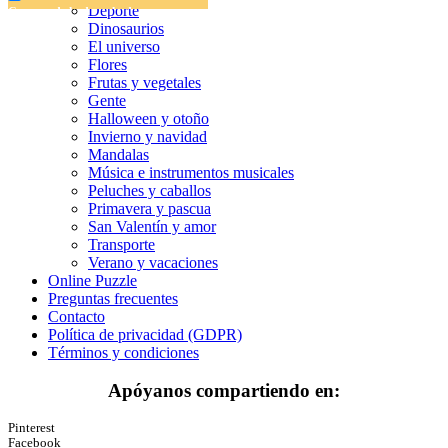
Deporte
Cuentos de hadas y hadas
Dinosaurios
Deporte
El universo
Flores
Dinosaurios
Frutas y vegetales
Gente
El universo
Halloween y otoño
Invierno y navidad
Flores
Mandalas
Música e instrumentos musicales
Frutas y vegetales
Peluches y caballos
Primavera y pascua
Gente
San Valentín y amor
Halloween y otoño
Transporte
Verano y vacaciones
Invierno y navidad
Online Puzzle
Preguntas frecuentes
Mandalas
Contacto
Política de privacidad (GDPR)
Música e instrumentos musicales
Términos y condiciones
Peluches y caballos
Apóyanos compartiendo en:
Primavera y pascua
Pinterest
San Valentín y amor
Facebook