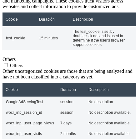
and marketing campaigns. These cookies track visitors across
websites and collect information to provide customized ads.
Cookie
Duración
Descripción
The test_cookie is set by
doubleclick.net and is used to
test_cookie
15 minutes
determine if the user's browser
supports cookies.
Others
Others
Other uncategorized cookies are those that are being analyzed and
have not been classified into a category as yet.
Cookie
Duración
Descripción
GoogleAdServingTest
session
No description
wbcr_inp_session_id
session
No description available.
wbcr_inp_user_page_views
7 days
No description available.
wbcr_inp_user_visits
2 months
No description available.