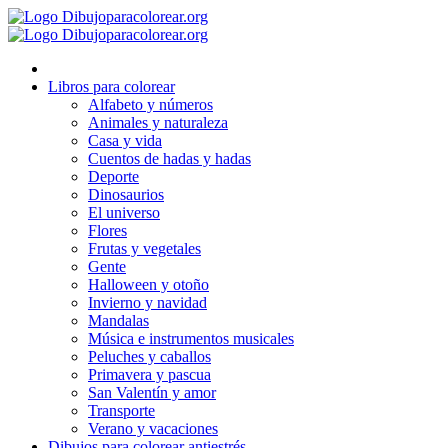
Ir
al
contenido
Libros para colorear
Alfabeto y números
Animales y naturaleza
Casa y vida
Cuentos de hadas y hadas
Deporte
Dinosaurios
El universo
Flores
Frutas y vegetales
Gente
Halloween y otoño
Invierno y navidad
Mandalas
Música e instrumentos musicales
Peluches y caballos
Primavera y pascua
San Valentín y amor
Transporte
Verano y vacaciones
Dibujos para colorear antiestrés