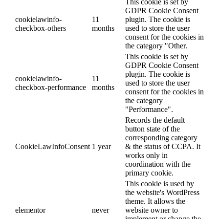
This cookie is set by
GDPR Cookie Consent
cookielawinfo-
11
plugin. The cookie is
checkbox-others
months
used to store the user
consent for the cookies in
the category "Other.
This cookie is set by
GDPR Cookie Consent
plugin. The cookie is
cookielawinfo-
11
used to store the user
checkbox-performance
months
consent for the cookies in
the category
"Performance".
Records the default
button state of the
corresponding category
CookieLawInfoConsent
1 year
& the status of CCPA. It
works only in
coordination with the
primary cookie.
This cookie is used by
the website's WordPress
theme. It allows the
elementor
never
website owner to
implement or change the