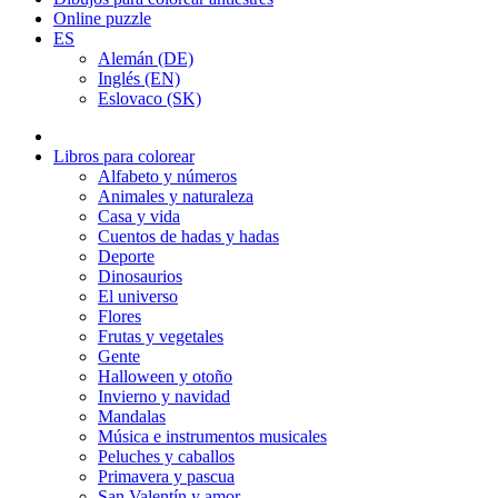
Online puzzle
ES
Alemán (DE)
Inglés (EN)
Eslovaco (SK)
Libros para colorear
Alfabeto y números
Animales y naturaleza
Casa y vida
Cuentos de hadas y hadas
Deporte
Dinosaurios
El universo
Flores
Frutas y vegetales
Gente
Halloween y otoño
Invierno y navidad
Mandalas
Música e instrumentos musicales
Peluches y caballos
Primavera y pascua
San Valentín y amor