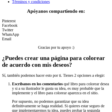
Términos y condiciones
Peluches y caballos
Apóyanos compartiendo en:
Primavera y pascua
Pinterest
San Valentín y amor
Facebook
Twitter
Transporte
WhatsApp
Email
Verano y vacaciones
Gracias por tu apoyo :)
Libros para colorear para niños
¿Puedes crear una página para colorear
Nezaradené
de acuerdo con mis deseos?
Sin categorizar
Sí, también podemos hacer esto por ti. Tienes 2 opciones a elegir:
Escríbanos en los comentarios
qué libro para colorear desea
y si a su ilustrador le gusta su idea, es muy probable que la
implemente y el libro para colorear aparezca en el sitio.
Por supuesto, no podemos garantizar que su idea
definitivamente se haga realidad. Si quieres estar seguro de
que implementaremos tu idea, puedes probar la segunda