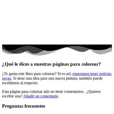
Dinosaurios
El universo
Flores
Frutas y vegetales
Gente
Halloween y otoño
Invierno y navidad
¿Qué le dices a nuestras páginas para colorear?
Mandalas
¿Te gusta este libro para colorear? Si es así,
esperamos tener noticias
Música e instrumentos musicales
suyas
. Si tiene una idea para una nueva pintura, también puede
escribirnos al respecto.
Peluches y caballos
Esta página para colorear aún no tiene comentarios
. ¿Quieres
Primavera y pascua
escribir una?
Añadir un comentario
San Valentín y amor
Preguntas frecuentes
Transporte