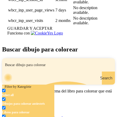
available.
No description
wbcr_inp_user_page_views
7 days
available.
No description
wbcr_inp_user_visits
2 months
available.
GUARDAR Y ACEPTAR
Funciona con
Buscar dibujo para colorear
Search
Filter by Kategórie
Ingrese el nombre, el área o el tema del libro para colorear que está
Select all
buscando.
Dibujos para colorear antiestrés
Libros para colorear