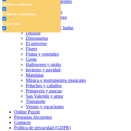
Dibujos para colorear antiestrés
Alfabeto y números
Libros para colorear
Alfabeto y números
Animales y naturaleza
Animales y naturaleza
Casa y vida
Casa y vida
Cuentos de hadas y hadas
Deporte
Cuentos de hadas y hadas
Dinosaurios
Deporte
El universo
Flores
Dinosaurios
Frutas y vegetales
Gente
El universo
Halloween y otoño
Invierno y navidad
Flores
Mandalas
Música e instrumentos musicales
Frutas y vegetales
Peluches y caballos
Primavera y pascua
Gente
San Valentín y amor
Halloween y otoño
Transporte
Verano y vacaciones
Invierno y navidad
Online Puzzle
Preguntas frecuentes
Mandalas
Contacto
Política de privacidad (GDPR)
Música e instrumentos musicales