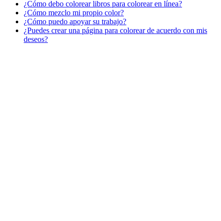
¿Cómo debo colorear libros para colorear en línea?
Verano y vacaciones
¿Cómo mezclo mi propio color?
¿Cómo puedo apoyar su trabajo?
Libros para colorear para niños
¿Puedes crear una página para colorear de acuerdo con mis
Nezaradené
deseos?
Sin categorizar