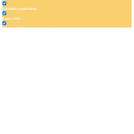
Animales y naturaleza
Casa y vida
Cuentos de hadas y hadas
Deporte
Dinosaurios
El universo
Flores
Frutas y vegetales
Gente
Halloween y otoño
Invierno y navidad
Mandalas
Música e instrumentos musicales