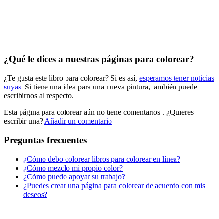
Peluches y caballos
Primavera y pascua
San Valentín y amor
Transporte
¿Qué le dices a nuestras páginas para colorear?
Verano y vacaciones
¿Te gusta este libro para colorear? Si es así,
esperamos tener noticias
Libros para colorear para niños
suyas
. Si tiene una idea para una nueva pintura, también puede
escribirnos al respecto.
Nezaradené
Esta página para colorear aún no tiene comentarios
. ¿Quieres
Sin categorizar
escribir una?
Añadir un comentario
Preguntas frecuentes
¿Cómo debo colorear libros para colorear en línea?
¿Cómo mezclo mi propio color?
¿Cómo puedo apoyar su trabajo?
¿Puedes crear una página para colorear de acuerdo con mis
deseos?