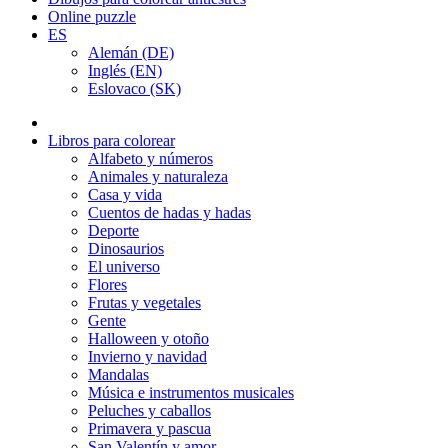
Online puzzle
ES
Alemán (DE)
Inglés (EN)
Eslovaco (SK)
Libros para colorear
Alfabeto y números
Animales y naturaleza
Casa y vida
Cuentos de hadas y hadas
Deporte
Dinosaurios
El universo
Flores
Frutas y vegetales
Gente
Halloween y otoño
Invierno y navidad
Mandalas
Música e instrumentos musicales
Peluches y caballos
Primavera y pascua
San Valentín y amor