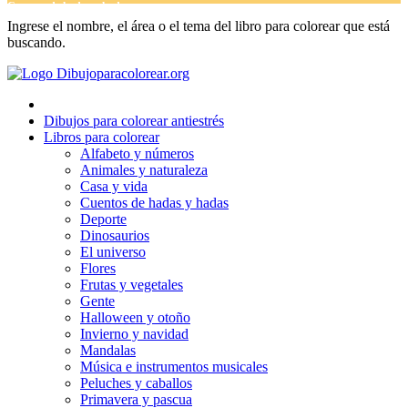
Cuentos de hadas y hadas
Ingrese el nombre, el área o el tema del libro para colorear que está
Deporte
buscando.
Dinosaurios
El universo
Dibujos para colorear antiestrés
Flores
Libros para colorear
Alfabeto y números
Frutas y vegetales
Animales y naturaleza
Casa y vida
Gente
Cuentos de hadas y hadas
Halloween y otoño
Deporte
Dinosaurios
Invierno y navidad
El universo
Flores
Mandalas
Frutas y vegetales
Gente
Música e instrumentos musicales
Halloween y otoño
Invierno y navidad
Peluches y caballos
Mandalas
Música e instrumentos musicales
Primavera y pascua
Peluches y caballos
San Valentín y amor
Primavera y pascua