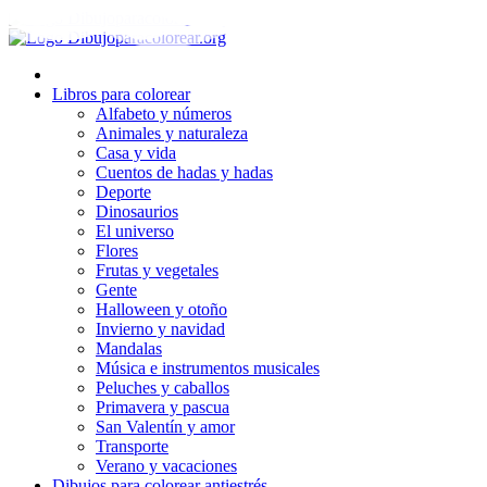
Ir
al
contenido
Libros para colorear
Alfabeto y números
Animales y naturaleza
Casa y vida
Cuentos de hadas y hadas
Deporte
Dinosaurios
El universo
Flores
Frutas y vegetales
Gente
Halloween y otoño
Invierno y navidad
Mandalas
Música e instrumentos musicales
Peluches y caballos
Primavera y pascua
San Valentín y amor
Transporte
Verano y vacaciones
Dibujos para colorear antiestrés