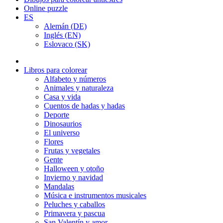
Online puzzle
ES
Alemán (DE)
Inglés (EN)
Eslovaco (SK)
Libros para colorear
Alfabeto y números
Animales y naturaleza
Casa y vida
Cuentos de hadas y hadas
Deporte
Dinosaurios
El universo
Flores
Frutas y vegetales
Gente
Halloween y otoño
Invierno y navidad
Mandalas
Música e instrumentos musicales
Peluches y caballos
Primavera y pascua
San Valentín y amor