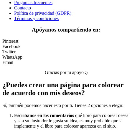
Preguntas frecuentes
Peluches y caballos
Contacto
Política de privacidad (GDPR)
Primavera y pascua
Términos y condiciones
San Valentín y amor
Apóyanos compartiendo en:
Transporte
Pinterest
Verano y vacaciones
Facebook
Twitter
Libros para colorear para niños
WhatsApp
Email
Nezaradené
Gracias por tu apoyo :)
Sin categorizar
¿Puedes crear una página para colorear
de acuerdo con mis deseos?
Sí, también podemos hacer esto por ti. Tienes 2 opciones a elegir:
Escríbanos en los comentarios
qué libro para colorear desea
y si a su ilustrador le gusta su idea, es muy probable que la
implemente y el libro para colorear aparezca en el sitio.