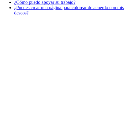
¿Cómo puedo apoyar su trabajo?
Libros para colorear para niños
¿Puedes crear una página para colorear de acuerdo con mis
Nezaradené
deseos?
Sin categorizar