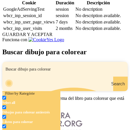
Cookie
Duración
Descripción
GoogleAdServingTest
session
No description
wbcr_inp_session_id
session
No description available.
wbcr_inp_user_page_views
7 days
No description available.
wbcr_inp_user_visits
2 months
No description available.
GUARDAR Y ACEPTAR
Funciona con
Buscar dibujo para colorear
Search
Filter by Kategórie
Ingrese el nombre, el área o el tema del libro para colorear que está
Select all
buscando.
Dibujos para colorear antiestrés
Libros para colorear