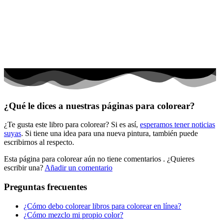
El universo
Flores
Frutas y vegetales
Gente
Halloween y otoño
Invierno y navidad
¿Qué le dices a nuestras páginas para colorear?
Mandalas
¿Te gusta este libro para colorear? Si es así,
esperamos tener noticias
Música e instrumentos musicales
suyas
. Si tiene una idea para una nueva pintura, también puede
escribirnos al respecto.
Peluches y caballos
Esta página para colorear aún no tiene comentarios
. ¿Quieres
Primavera y pascua
escribir una?
Añadir un comentario
San Valentín y amor
Preguntas frecuentes
Transporte
¿Cómo debo colorear libros para colorear en línea?
Verano y vacaciones
¿Cómo mezclo mi propio color?