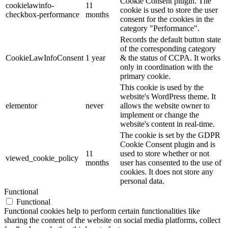
Cookie Consent plugin. The
cookielawinfo-
11
cookie is used to store the user
checkbox-performance
months
consent for the cookies in the
category "Performance".
Records the default button state
of the corresponding category
CookieLawInfoConsent
1 year
& the status of CCPA. It works
only in coordination with the
primary cookie.
This cookie is used by the
website's WordPress theme. It
elementor
never
allows the website owner to
implement or change the
website's content in real-time.
The cookie is set by the GDPR
Cookie Consent plugin and is
11
used to store whether or not
viewed_cookie_policy
months
user has consented to the use of
cookies. It does not store any
personal data.
Functional
Functional
Functional cookies help to perform certain functionalities like
sharing the content of the website on social media platforms, collect