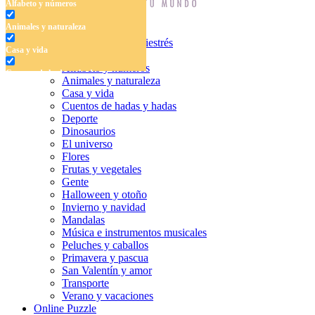
Alfabeto y números
Animales y naturaleza
Dibujos para colorear antiestrés
Casa y vida
Libros para colorear
Alfabeto y números
Cuentos de hadas y hadas
Animales y naturaleza
Casa y vida
Deporte
Cuentos de hadas y hadas
Deporte
Dinosaurios
Dinosaurios
El universo
El universo
Flores
Flores
Frutas y vegetales
Gente
Frutas y vegetales
Halloween y otoño
Invierno y navidad
Gente
Mandalas
Música e instrumentos musicales
Halloween y otoño
Peluches y caballos
Primavera y pascua
Invierno y navidad
San Valentín y amor
Mandalas
Transporte
Verano y vacaciones
Música e instrumentos musicales
Online Puzzle