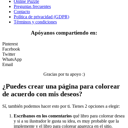
Online Puzzle
Preguntas frecuentes
Mandalas
Contacto
Política de privacidad (GDPR)
Música e instrumentos musicales
Términos y condiciones
Peluches y caballos
Apóyanos compartiendo en:
Primavera y pascua
Pinterest
San Valentín y amor
Facebook
Twitter
Transporte
WhatsApp
Email
Verano y vacaciones
Gracias por tu apoyo :)
Libros para colorear para niños
¿Puedes crear una página para colorear
Nezaradené
de acuerdo con mis deseos?
Sin categorizar
Sí, también podemos hacer esto por ti. Tienes 2 opciones a elegir:
Escríbanos en los comentarios
qué libro para colorear desea
y si a su ilustrador le gusta su idea, es muy probable que la
implemente y el libro para colorear aparezca en el sitio.