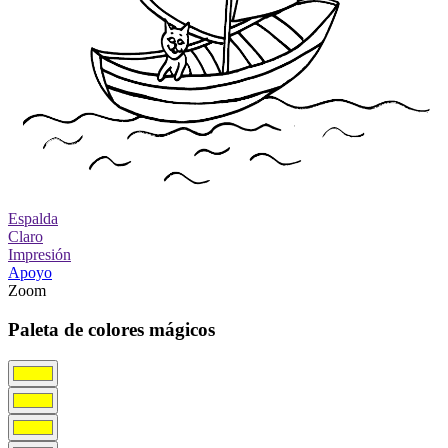
Espalda
Claro
Impresión
Apoyo
Zoom
Paleta de colores mágicos