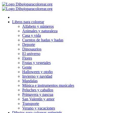
Ir
al
contenido
Libros para colorear
Alfabeto y números
Animales y naturaleza
Casa y vida
Cuentos de hadas y hadas
Deporte
Dinosaurios
El universo
Flores
Frutas y vegetales
Gente
Halloween y otoño
Invierno y navidad
Mandalas
Música e instrumentos musicales
Peluches y caballos
Primavera y pascua
San Valentín y amor
Transporte
Verano y vacaciones
Dibujos para colorear antiestrés