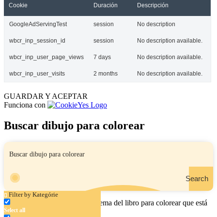
Cookie
Duración
Descripción
GoogleAdServingTest
session
No description
wbcr_inp_session_id
session
No description available.
wbcr_inp_user_page_views
7 days
No description available.
wbcr_inp_user_visits
2 months
No description available.
GUARDAR Y ACEPTAR
Funciona con
Buscar dibujo para colorear
Search
Filter by Kategórie
Ingrese el nombre, el área o el tema del libro para colorear que está
Select all
buscando.