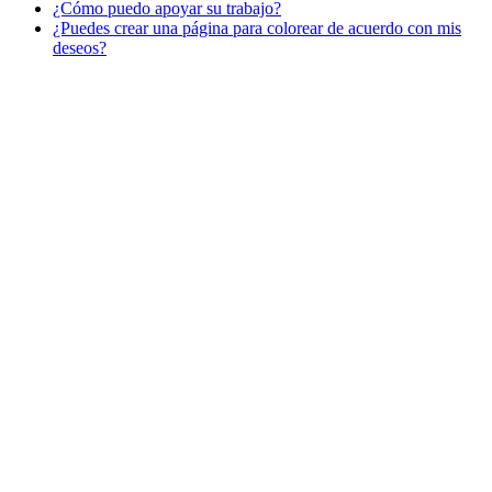
¿Cómo puedo apoyar su trabajo?
Libros para colorear para niños
¿Puedes crear una página para colorear de acuerdo con mis
Nezaradené
deseos?
Sin categorizar