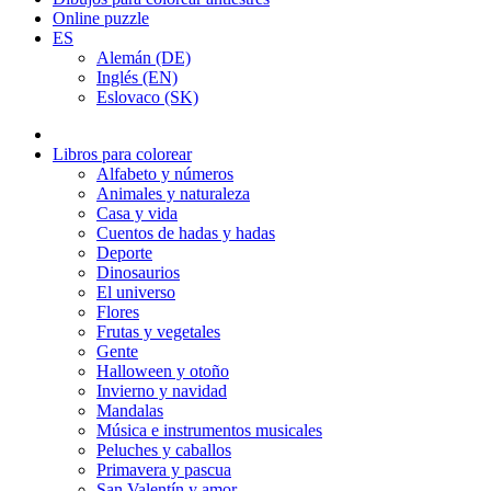
Online puzzle
ES
Alemán (DE)
Inglés (EN)
Eslovaco (SK)
Libros para colorear
Alfabeto y números
Animales y naturaleza
Casa y vida
Cuentos de hadas y hadas
Deporte
Dinosaurios
El universo
Flores
Frutas y vegetales
Gente
Halloween y otoño
Invierno y navidad
Mandalas
Música e instrumentos musicales
Peluches y caballos
Primavera y pascua
San Valentín y amor