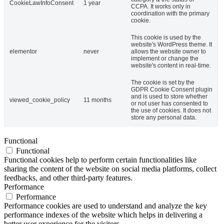
CookieLawInfoConsent
1 year
CCPA. It works only in
coordination with the primary
cookie.
This cookie is used by the
website's WordPress theme. It
elementor
never
allows the website owner to
implement or change the
website's content in real-time.
The cookie is set by the
GDPR Cookie Consent plugin
and is used to store whether
viewed_cookie_policy
11 months
or not user has consented to
the use of cookies. It does not
store any personal data.
Functional
Functional
Functional cookies help to perform certain functionalities like
sharing the content of the website on social media platforms, collect
feedbacks, and other third-party features.
Performance
Performance
Performance cookies are used to understand and analyze the key
performance indexes of the website which helps in delivering a
better user experience for the visitors.