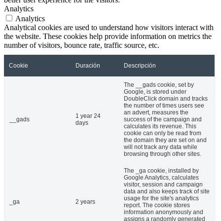
Analytics
Analytics
Analytical cookies are used to understand how visitors interact with
the website. These cookies help provide information on metrics the
number of visitors, bounce rate, traffic source, etc.
Cookie
Duración
Descripción
The __gads cookie, set by
Google, is stored under
DoubleClick domain and tracks
the number of times users see
an advert, measures the
1 year 24
__gads
success of the campaign and
days
calculates its revenue. This
cookie can only be read from
the domain they are set on and
will not track any data while
browsing through other sites.
The _ga cookie, installed by
Google Analytics, calculates
visitor, session and campaign
data and also keeps track of site
usage for the site's analytics
_ga
2 years
report. The cookie stores
information anonymously and
assigns a randomly generated