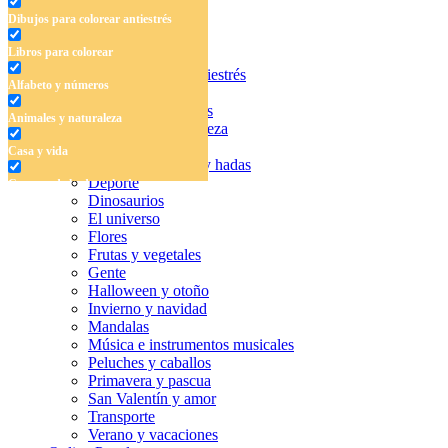
Dibujos para colorear antiestrés
Libros para colorear
Dibujos para colorear antiestrés
Alfabeto y números
Libros para colorear
Alfabeto y números
Animales y naturaleza
Animales y naturaleza
Casa y vida
Casa y vida
Cuentos de hadas y hadas
Deporte
Cuentos de hadas y hadas
Dinosaurios
Deporte
El universo
Flores
Dinosaurios
Frutas y vegetales
Gente
El universo
Halloween y otoño
Invierno y navidad
Flores
Mandalas
Música e instrumentos musicales
Frutas y vegetales
Peluches y caballos
Primavera y pascua
Gente
San Valentín y amor
Halloween y otoño
Transporte
Verano y vacaciones
Invierno y navidad