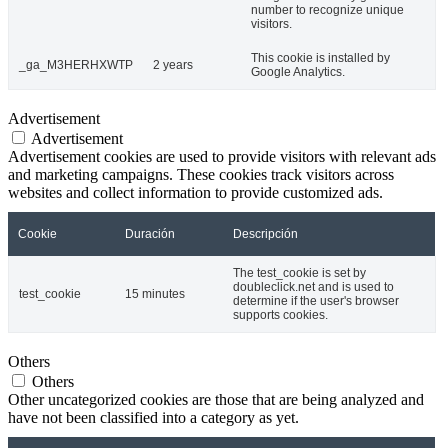
number to recognize unique
visitors.
This cookie is installed by
_ga_M3HERHXWTP
2 years
Google Analytics.
Advertisement
Advertisement
Advertisement cookies are used to provide visitors with relevant ads
and marketing campaigns. These cookies track visitors across
websites and collect information to provide customized ads.
Cookie
Duración
Descripción
The test_cookie is set by
doubleclick.net and is used to
test_cookie
15 minutes
determine if the user's browser
supports cookies.
Others
Others
Other uncategorized cookies are those that are being analyzed and
have not been classified into a category as yet.