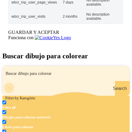
No description
wbcr_inp_user_page_views
7 days
available.
No description
wbcr_inp_user_visits
2 months
available.
GUARDAR Y ACEPTAR
Funciona con
Buscar dibujo para colorear
Search
Filter by Kategórie
Select all
Dibujos para colorear antiestrés
Libros para colorear