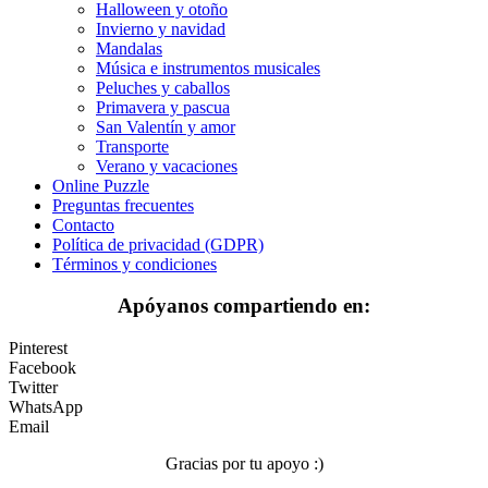
Halloween y otoño
Invierno y navidad
Peluches y caballos
Mandalas
Música e instrumentos musicales
Primavera y pascua
Peluches y caballos
San Valentín y amor
Primavera y pascua
San Valentín y amor
Transporte
Transporte
Verano y vacaciones
Verano y vacaciones
Online Puzzle
Preguntas frecuentes
Libros para colorear para niños
Contacto
Política de privacidad (GDPR)
Nezaradené
Términos y condiciones
Sin categorizar
Apóyanos compartiendo en:
Pinterest
Facebook
Twitter
WhatsApp
Email
Gracias por tu apoyo :)