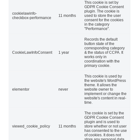
This cookie is set by
GDPR Cookie Consent
plugin. The cookie is
cookielawinfo-
11 months
used to store the user
checkbox-performance
consent for the cookies
in the category
"Performance".
Records the default
button state of the
corresponding category
CookieLawInfoConsent
1 year
& the status of CCPA. It
works only in
coordination with the
primary cookie.
This cookie is used by
the website's WordPress
theme. It allows the
elementor
never
website owner to
implement or change the
website's content in real-
time.
The cookie is set by the
GDPR Cookie Consent
plugin and is used to
viewed_cookie_policy
11 months
store whether or not user
has consented to the use
of cookies. It does not
store any personal data.