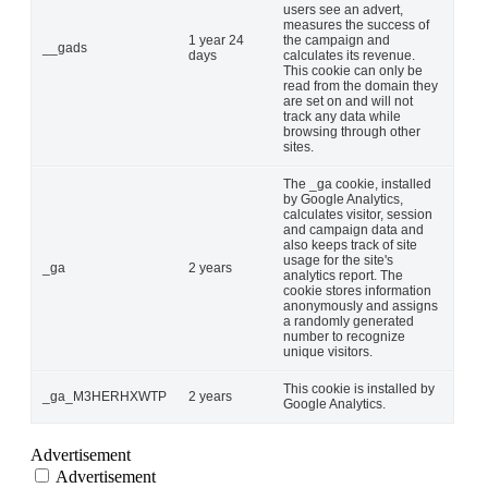
users see an advert,
measures the success of
1 year 24
the campaign and
__gads
days
calculates its revenue.
This cookie can only be
read from the domain they
are set on and will not
track any data while
browsing through other
sites.
The _ga cookie, installed
by Google Analytics,
calculates visitor, session
and campaign data and
also keeps track of site
usage for the site's
_ga
2 years
analytics report. The
cookie stores information
anonymously and assigns
a randomly generated
number to recognize
unique visitors.
This cookie is installed by
_ga_M3HERHXWTP
2 years
Google Analytics.
Advertisement
Advertisement