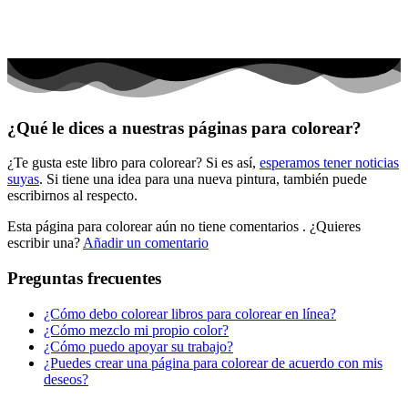
Primavera y pascua
San Valentín y amor
Transporte
Verano y vacaciones
¿Qué le dices a nuestras páginas para colorear?
Libros para colorear para niños
¿Te gusta este libro para colorear? Si es así,
esperamos tener noticias
Nezaradené
suyas
. Si tiene una idea para una nueva pintura, también puede
Sin categorizar
escribirnos al respecto.
Esta página para colorear aún no tiene comentarios
. ¿Quieres
escribir una?
Añadir un comentario
Preguntas frecuentes
¿Cómo debo colorear libros para colorear en línea?
¿Cómo mezclo mi propio color?
¿Cómo puedo apoyar su trabajo?
¿Puedes crear una página para colorear de acuerdo con mis
deseos?