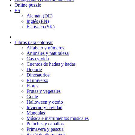
Online puzzle
ES
Alemán (DE)
Inglés (EN)
Eslovaco (SK)
Libros para colorear
Alfabeto y números
Animales y naturaleza
Casa y vida
Cuentos de hadas y hadas
Deporte
Dinosaurios
El universo
Flores
Frutas y vegetales
Gente
Halloween y otoño
Invierno y navidad
Mandalas
Música e instrumentos musicales
Peluches y caballos
Primavera y pascua
San Valentín y amor