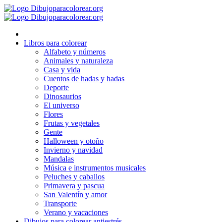
Ir
al
contenido
Libros para colorear
Alfabeto y números
Animales y naturaleza
Casa y vida
Cuentos de hadas y hadas
Deporte
Dinosaurios
El universo
Flores
Frutas y vegetales
Gente
Halloween y otoño
Invierno y navidad
Mandalas
Música e instrumentos musicales
Peluches y caballos
Primavera y pascua
San Valentín y amor
Transporte
Verano y vacaciones
Dibujos para colorear antiestrés