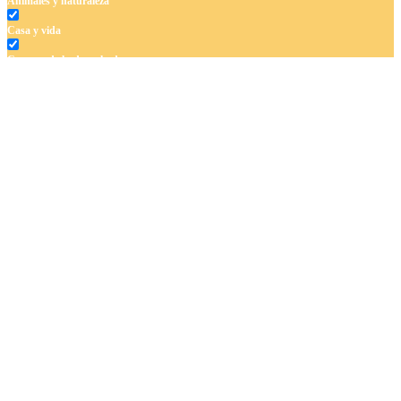
Animales y naturaleza
Casa y vida
Cuentos de hadas y hadas
Deporte
Dinosaurios
El universo
Flores
Frutas y vegetales
Gente
Halloween y otoño
Invierno y navidad
Mandalas
Música e instrumentos musicales
Peluches y caballos