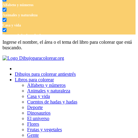
Alfabeto y números
Animales y naturaleza
Casa y vida
Cuentos de hadas y hadas
Ingrese el nombre, el área o el tema del libro para colorear que está
Deporte
buscando.
Dinosaurios
El universo
Dibujos para colorear antiestrés
Flores
Libros para colorear
Alfabeto y números
Frutas y vegetales
Animales y naturaleza
Casa y vida
Gente
Cuentos de hadas y hadas
Halloween y otoño
Deporte
Dinosaurios
Invierno y navidad
El universo
Flores
Mandalas
Frutas y vegetales
Gente
Música e instrumentos musicales