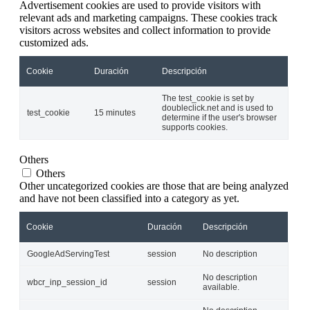
Advertisement cookies are used to provide visitors with
relevant ads and marketing campaigns. These cookies track
visitors across websites and collect information to provide
customized ads.
Cookie
Duración
Descripción
The test_cookie is set by
doubleclick.net and is used to
test_cookie
15 minutes
determine if the user's browser
supports cookies.
Others
Others
Other uncategorized cookies are those that are being analyzed
and have not been classified into a category as yet.
Cookie
Duración
Descripción
GoogleAdServingTest
session
No description
No description
wbcr_inp_session_id
session
available.